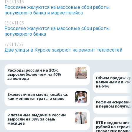
13.04 15:15
Россияне жалуются на массовые сбои работы
популярного банка и маркетплейса
03.04 11:05
Россияне жалуются на массовые сбои работы
популярного банка
27.01 17:33
Две улицы в Курске закроют на ремонт теплосетей
Расходы россиян на ЗОЖ
выросли более чем на 40%
Объем продаж кр
за полгода
наличными в Рос
на 64%
Ежемесячная смена кешбэка:
как меняются траты и спрос
Рефинансировани
в первом полугоди
Ипотечные выдачи в России
выросли на 38% за семь
ВТБ предоставит 
месяцев
рублей на строит
складских компл