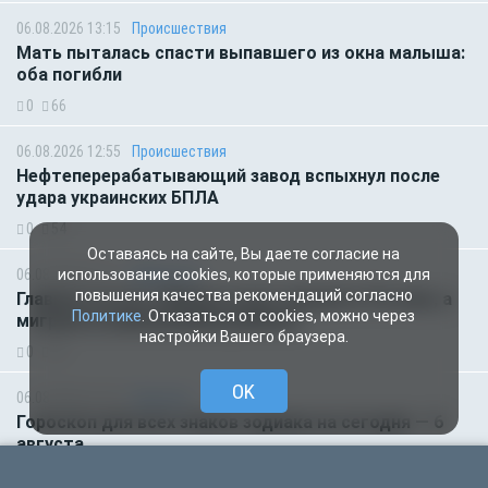
06.08.2026 13:15
Происшествия
Мать пыталась спасти выпавшего из окна малыша:
оба погибли
0
66
06.08.2026 12:55
Происшествия
Нефтеперерабатывающий завод вспыхнул после
удара украинских БПЛА
0
54
Оставаясь на сайте, Вы даете согласие на
06.08.2026 07:11
Общество
использование cookies, которые применяются для
повышения качества рекомендаций согласно
Главное за ночь. Макрон хочет наказать Россию, а
Политике
. Отказаться от cookies, можно через
мигранты изнасиловали ребёнка
настройки Вашего браузера.
0
56
OK
06.08.2026 01:00
Гороскоп
Гороскоп для всех знаков зодиака на сегодня — 6
августа
0
56