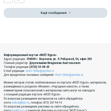
Ещё сообщения
Информационный портал «МОЁ! Курск»
Адрес редакции:
394049 г. Воронеж, ул. Л.Рябцевой, 54, офис 202
Главный редактор:
Деревяшкин Владислав Анатольевич
Телефон редакции
(4722) 33-58-25
E-mail редакции:
dva3-10der@yandex.ru
Для юридически значимых сообщений:
dva3-10der@yandex.ru
Мнения авторов статей, опубликованных на портале «МОЁ! Курск», материалов,
размещённых в разделах «Мнения», «Народные новости», а также
комментариев пользователей к материалам сайта могут не совпадать
с позицией редакции портала «МОЁ! Курск».
По вопросам размещения материалов на сайте обращайтесь:
почта
webzb@kpv.ru
, телефон (473) 267-94-14
По вопросам размещения рекламы на сайте обращайтесь:
почта
lip@kpv.ru
с пометкой «Реклама на портале "МОЁ! Курск"»,