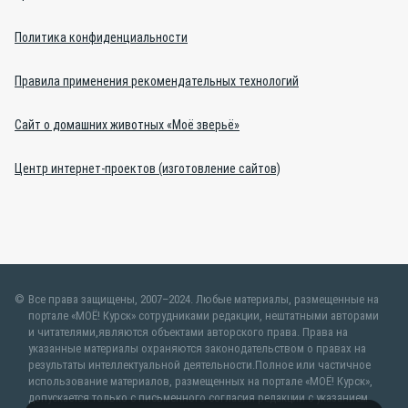
Политика конфиденциальности
Правила применения рекомендательных технологий
Сайт о домашних животных «Моё зверьё»
Центр интернет-проектов (изготовление сайтов)
Все права защищены, 2007–2024. Любые материалы, размещенные на
портале «МОЁ! Курск» сотрудниками редакции, нештатными авторами
и читателями,являются объектами авторского права. Права на
указанные материалы охраняются законодательством о правах на
результаты интеллектуальной деятельности.Полное или частичное
использование материалов, размещенных на портале «МОЁ! Курск»,
допускается только с письменного согласия редакции с указанием