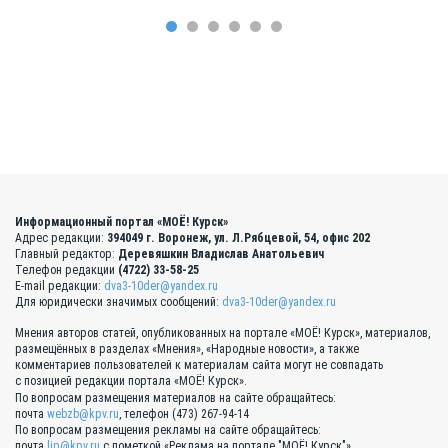
Информационный портал «МОЁ! Курск»
Адрес редакции:
394049 г. Воронеж, ул. Л.Рябцевой, 54, офис 202
Главный редактор:
Деревяшкин Владислав Анатольевич
Телефон редакции
(4722) 33-58-25
E-mail редакции:
dva3-10der@yandex.ru
Для юридически значимых сообщений:
dva3-10der@yandex.ru
Мнения авторов статей, опубликованных на портале «МОЁ! Курск», материалов,
размещённых в разделах «Мнения», «Народные новости», а также
комментариев пользователей к материалам сайта могут не совпадать
с позицией редакции портала «МОЁ! Курск».
По вопросам размещения материалов на сайте обращайтесь:
почта
webzb@kpv.ru
, телефон (473) 267-94-14
По вопросам размещения рекламы на сайте обращайтесь:
почта
lip@kpv.ru
с пометкой «Реклама на портале "МОЁ! Курск"»,