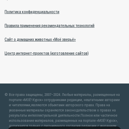
Политика конфиденциальности
Правила применения рекомендательных технологий
Сайт о домашних животных «Моё зверьё»
Центр интернет-проектов (изготовление сайтов)
Все права защищены, 2007–2024. Любые материалы, размещенные на
портале «МОЁ! Курск» сотрудниками редакции, нештатными авторами
и читателями,являются объектами авторского права. Права на
указанные материалы охраняются законодательством о правах на
результаты интеллектуальной деятельности.Полное или частичное
использование материалов, размещенных на портале «МОЁ! Курск»,
допускается только с письменного согласия редакции с указанием