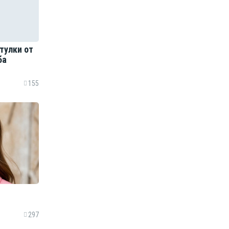
тулки от
ба
155
297