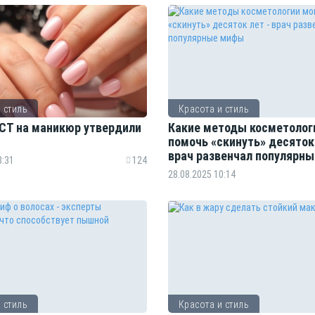
 стиль
Красота и стиль
СТ на маникюр утвердили
Какие методы косметолог
помочь «скинуть» десяток 
врач развенчал популярн
8:31
124
28.08.2025 10:14
 стиль
Красота и стиль