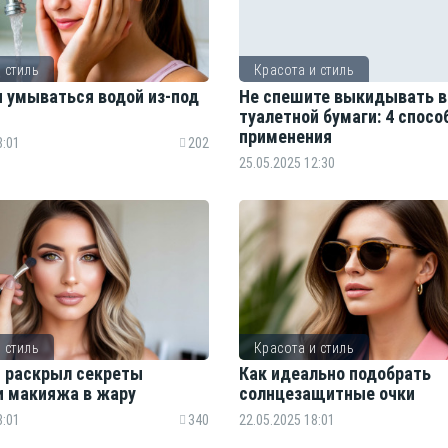
 стиль
Красота и стиль
и умываться водой из-под
Не спешите выкидывать в
туалетной бумаги: 4 спосо
применения
8:01
202
25.05.2025 12:30
 стиль
Красота и стиль
 раскрыл секреты
Как идеально подобрать
и макияжа в жару
солнцезащитные очки
8:01
340
22.05.2025 18:01