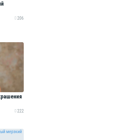
ий
206
крашения
222