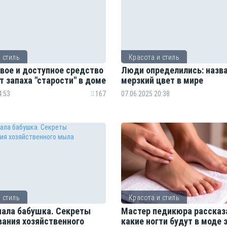
 стиль
Красота и стиль
вое и доступное средство
Люди определились: назв
т запаха "старости" в доме
мерзкий цвет в мире
4:53
167
07.06.2025 20:38
 стиль
Красота и стиль
знала бабушка. Секреты
Мастер педикюра рассказ
вания хозяйственного
какие ногти будут в моде 