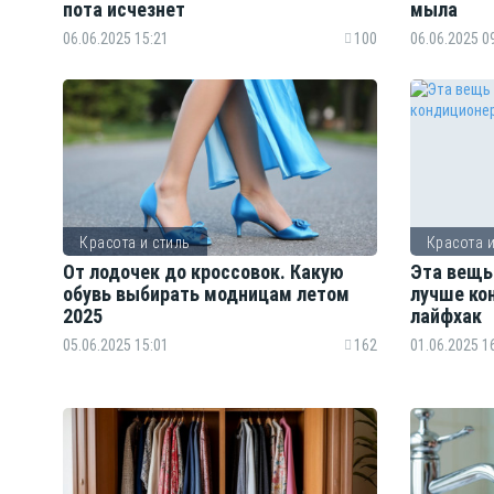
пота исчезнет
мыла
06.06.2025 15:21
100
06.06.2025 0
Красота и стиль
Красота и
От лодочек до кроссовок. Какую
Эта вещь
обувь выбирать модницам летом
лучше ко
2025
лайфхак
05.06.2025 15:01
162
01.06.2025 1