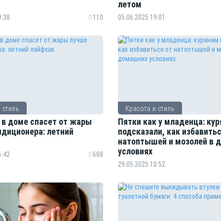
летом
9:38
110
05.06.2025 19:01
 стиль
Красота и стиль
 в доме спасет от жары
Пятки как у младенца: ку
ндиционера: летний
подсказали, как избавитьс
натоптышей и мозолей в 
условиях
6:42
688
29.05.2025 10:52