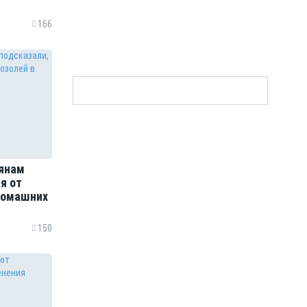
166
рянам
я от
домашних
150