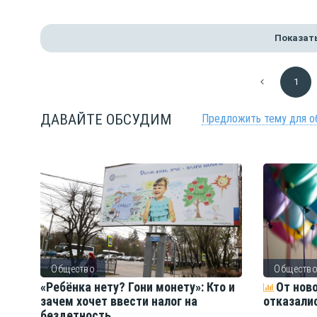
Показат
1
ДАВАЙТЕ ОБСУДИМ
Предложить тему для о
Общество
Обществ
ть
«Ребёнка нету? Гони монету»: Кто и
От нов
зачем хочет ввести налог на
отказали
бездетность