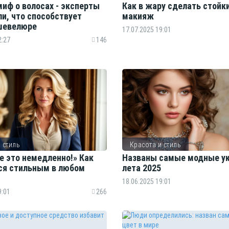
миф о волосах - эксперты
Как в жару сделать стойк
и, что способствует
макияж
шевелюре
17.07.2025 19:01
2:27
146
 стиль
Красота и стиль
е это немедленно!» Как
Названы самые модные у
ся стильным в любом
лета 2025
18.06.2025 19:01
9:01
266