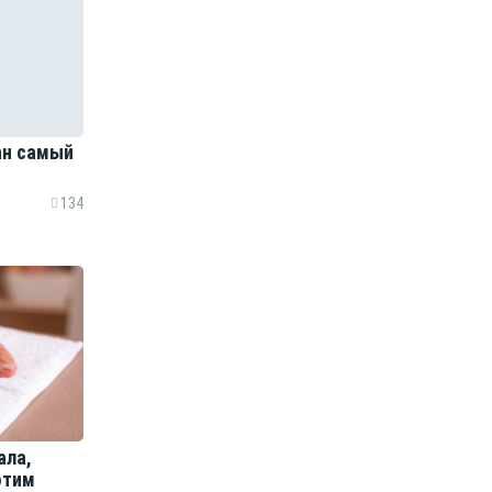
ан самый
134
ала,
этим