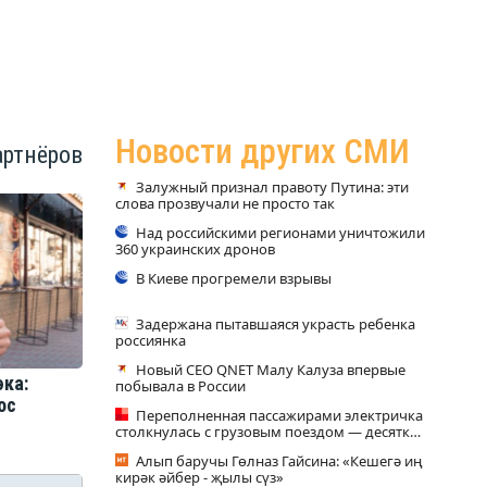
Новости других СМИ
артнёров
Залужный признал правоту Путина: эти
слова прозвучали не просто так
Над российскими регионами уничтожили
360 украинских дронов
В Киеве прогремели взрывы
Задержана пытавшаяся украсть ребенка
россиянка
Новый CEO QNET Малу Калуза впервые
ка:
побывала в России
ос
Переполненная пассажирами электричка
столкнулась с грузовым поездом — десятки
человек пострадали. Видео с места ЧП
Алып баручы Гөлназ Гайсина: «Кешегә иң
кирәк әйбер - җылы сүз»