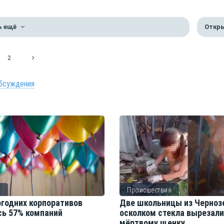
ь ещё
Откры
2
бсуждения
о
Происшествия
огодних корпоративов
Две школьницы из Черноз
сь 57% компаний
осколком стекла вырезал
мёртвому щенку