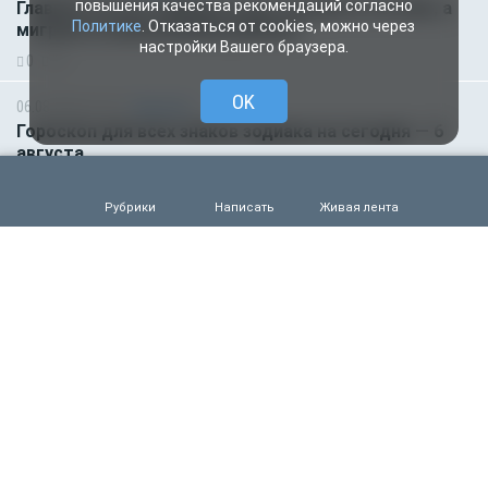
повышения качества рекомендаций согласно
Главное за ночь. Макрон хочет наказать Россию, а
Политике
. Отказаться от cookies, можно через
мигранты изнасиловали ребёнка
настройки Вашего браузера.
0
56
OK
06.08.2026 01:00
Гороскоп
Гороскоп для всех знаков зодиака на сегодня — 6
августа
0
56
Рубрики
Написать
Живая лента
05.08.2026 18:45
Происшествия
Молодого футболиста убило молнией во время
матча на глазах зрителей
0
106
05.08.2026 14:35
Новости партнёров
Горняки одного из крупнейших в России и СНГ
предприятий по добыче и обогащению железной
руды удостоены государственных наград
0
86