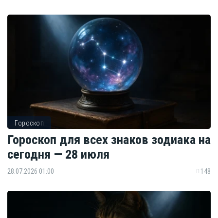
Гороскоп
Гороскоп для всех знаков зодиака на
сегодня — 28 июля
28.07.2026 01:00
148