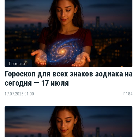
Гороскоп
Гороскоп для всех знаков зодиака на
сегодня — 17 июля
17.07.2026 01:00
184