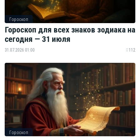
Гороскоп
Гороскоп для всех знаков зодиака на
сегодня — 31 июля
31.07.2026 01:00
112
Гороскоп