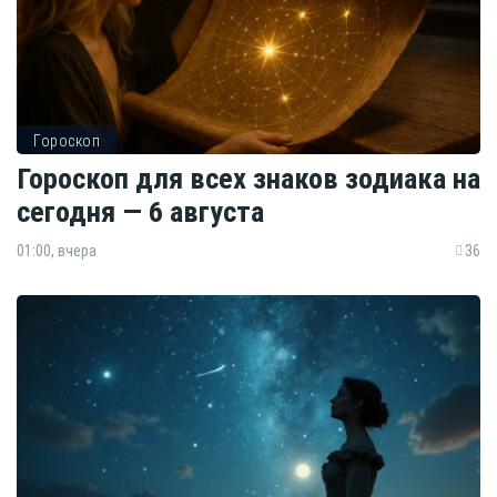
Гороскоп
Гороскоп для всех знаков зодиака на
сегодня — 6 августа
01:00, вчера
36