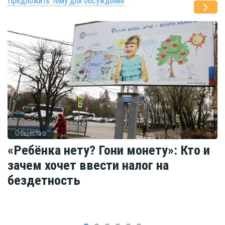
Предложить тему для обсуждения
Общество
«Ребёнка нету? Гони монету»: Кто и
зачем хочет ввести налог на
бездетность