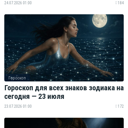
24.07.2026 01:00
184
Гороскоп
Гороскоп для всех знаков зодиака на
сегодня — 23 июля
23.07.2026 01:00
172