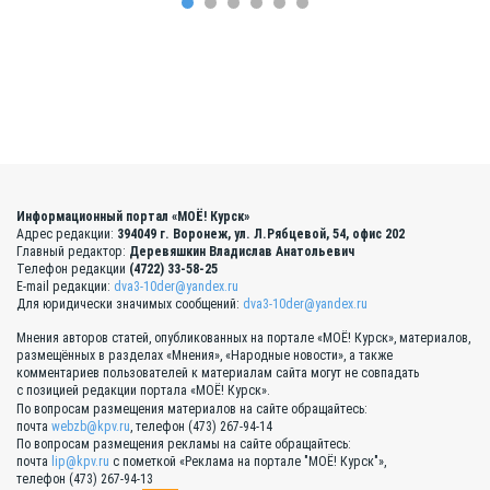
Информационный портал «МОЁ! Курск»
Адрес редакции:
394049 г. Воронеж, ул. Л.Рябцевой, 54, офис 202
Главный редактор:
Деревяшкин Владислав Анатольевич
Телефон редакции
(4722) 33-58-25
E-mail редакции:
dva3-10der@yandex.ru
Для юридически значимых сообщений:
dva3-10der@yandex.ru
Мнения авторов статей, опубликованных на портале «МОЁ! Курск», материалов,
размещённых в разделах «Мнения», «Народные новости», а также
комментариев пользователей к материалам сайта могут не совпадать
с позицией редакции портала «МОЁ! Курск».
По вопросам размещения материалов на сайте обращайтесь:
почта
webzb@kpv.ru
, телефон (473) 267-94-14
По вопросам размещения рекламы на сайте обращайтесь:
почта
lip@kpv.ru
с пометкой «Реклама на портале "МОЁ! Курск"»,
телефон (473) 267-94-13