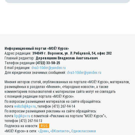
Информационный портал «МОЁ! Курск»
Адрес редакции:
394049 г. Воронеж, ул. Л.Рябцевой, 54, офис 202
Главный редактор:
Деревяшкин Владислав Анатольевич
Телефон редакции
(4722) 33-58-25
E-mail редакции:
dva3-10der@yandex.ru
Для юридически значимых сообщений:
dva3-10der@yandex.ru
Мнения авторов статей, опубликованных на портале «МОЁ! Курск», материалов,
размещённых в разделах «Мнения», «Народные новости», а также
комментариев пользователей к материалам сайта могут не совпадать
с позицией редакции портала «МОЁ! Курск».
По вопросам размещения материалов на сайте обращайтесь:
почта
webzb@kpv.ru
, телефон (473) 267-94-14
По вопросам размещения рекламы на сайте обращайтесь:
почта
lip@kpv.ru
с пометкой «Реклама на портале "МОЁ! Курск"»,
телефон (473) 267-94-13
RSS
Подписка на новости:
«МОЁ! Курск» в сети:
«Дзен»
,
«ВКонтакте»
,
Одноклассники