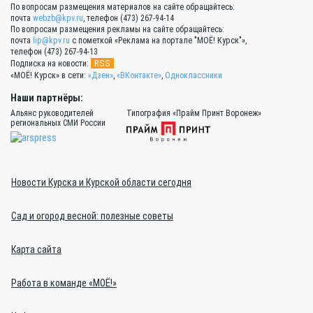
По вопросам размещения материалов на сайте обращайтесь:
почта
webzb@kpv.ru
, телефон (473) 267-94-14
По вопросам размещения рекламы на сайте обращайтесь:
почта
lip@kpv.ru
с пометкой «Реклама на портале "МОЁ! Курск"»,
телефон (473) 267-94-13
RSS
Подписка на новости:
«МОЁ! Курск» в сети:
«Дзен»
,
«ВКонтакте»
,
Одноклассники
Наши партнёры:
Альянс руководителей
Типография «Прайм Принт Воронеж»
региональных СМИ России
Новости Курска и Курской области сегодня
Сад и огород весной: полезные советы
Карта сайта
Работа в команде «МОЁ!»