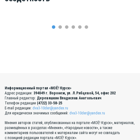
Информационный портал «МОЁ! Курск»
Адрес редакции:
394049 г. Воронеж, ул. Л.Рябцевой, 54, офис 202
Главный редактор:
Деревяшкин Владислав Анатольевич
Телефон редакции
(4722) 33-58-25
E-mail редакции:
dva3-10der@yandex.ru
Для юридически значимых сообщений:
dva3-10der@yandex.ru
Мнения авторов статей, опубликованных на портале «МОЁ! Курск», материалов,
размещённых в разделах «Мнения», «Народные новости», а также
комментариев пользователей к материалам сайта могут не совпадать
с позицией редакции портала «МОЁ! Курск».