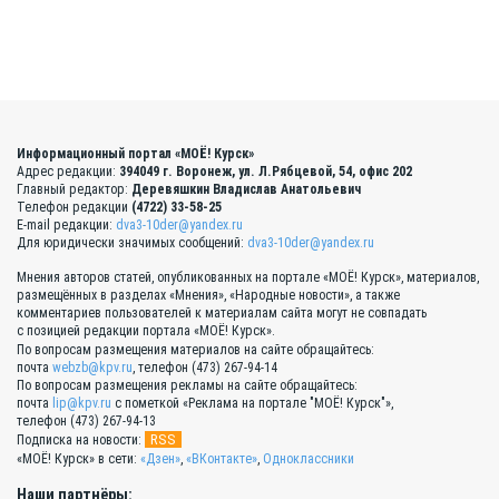
Информационный портал «МОЁ! Курск»
Адрес редакции:
394049 г. Воронеж, ул. Л.Рябцевой, 54, офис 202
Главный редактор:
Деревяшкин Владислав Анатольевич
Телефон редакции
(4722) 33-58-25
E-mail редакции:
dva3-10der@yandex.ru
Для юридически значимых сообщений:
dva3-10der@yandex.ru
Мнения авторов статей, опубликованных на портале «МОЁ! Курск», материалов,
размещённых в разделах «Мнения», «Народные новости», а также
комментариев пользователей к материалам сайта могут не совпадать
с позицией редакции портала «МОЁ! Курск».
По вопросам размещения материалов на сайте обращайтесь:
почта
webzb@kpv.ru
, телефон (473) 267-94-14
По вопросам размещения рекламы на сайте обращайтесь:
почта
lip@kpv.ru
с пометкой «Реклама на портале "МОЁ! Курск"»,
телефон (473) 267-94-13
RSS
Подписка на новости:
«МОЁ! Курск» в сети:
«Дзен»
,
«ВКонтакте»
,
Одноклассники
Наши партнёры: