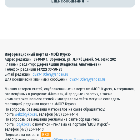
Ещё сообщения
Информационный портал «МОЁ! Курск»
Адрес редакции:
394049 г. Воронеж, ул. Л.Рябцевой, 54, офис 202
Главный редактор:
Деревяшкин Владислав Анатольевич
Телефон редакции
(4722) 33-58-25
E-mail редакции:
dva3-10der@yandex.ru
Для юридически значимых сообщений:
dva3-10der@yandex.ru
Мнения авторов статей, опубликованных на портале «МОЁ! Курск», материалов,
размещённых в разделах «Мнения», «Народные новости», а также
комментариев пользователей к материалам сайта могут не совпадать
с позицией редакции портала «МОЁ! Курск».
По вопросам размещения материалов на сайте обращайтесь:
почта
webzb@kpv.ru
, телефон (473) 267-94-14
По вопросам размещения рекламы на сайте обращайтесь:
почта
lip@kpv.ru
с пометкой «Реклама на портале "МОЁ! Курск"»,
телефон (473) 267-94-13
RSS
Подписка на новости: