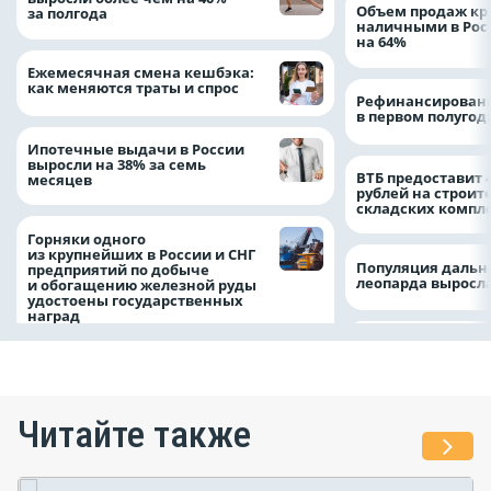
Объем продаж кр
за полгода
наличными в Рос
на 64%
Ежемесячная смена кешбэка:
как меняются траты и спрос
Рефинансировани
в первом полугоди
Ипотечные выдачи в России
выросли на 38% за семь
ВТБ предоставит 
месяцев
рублей на строит
складских компл
Горняки одного
из крупнейших в России и СНГ
Популяция дальн
предприятий по добыче
леопарда выросла
и обогащению железной руды
удостоены государственных
наград
Читайте также