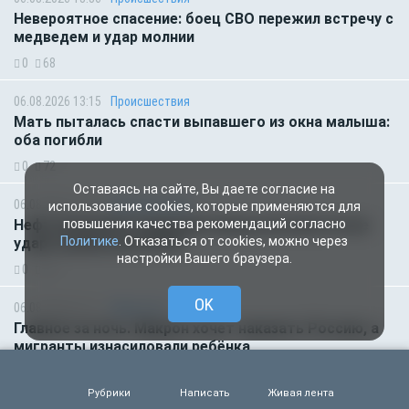
Невероятное спасение: боец СВО пережил встречу с
медведем и удар молнии
0
68
06.08.2026 13:15
Происшествия
Мать пыталась спасти выпавшего из окна малыша:
оба погибли
0
72
Оставаясь на сайте, Вы даете согласие на
06.08.2026 12:55
Происшествия
использование cookies, которые применяются для
Нефтеперерабатывающий завод вспыхнул после
повышения качества рекомендаций согласно
Политике
. Отказаться от cookies, можно через
удара украинских БПЛА
настройки Вашего браузера.
0
64
OK
06.08.2026 07:11
Общество
Главное за ночь. Макрон хочет наказать Россию, а
мигранты изнасиловали ребёнка
0
64
Рубрики
Написать
Живая лента