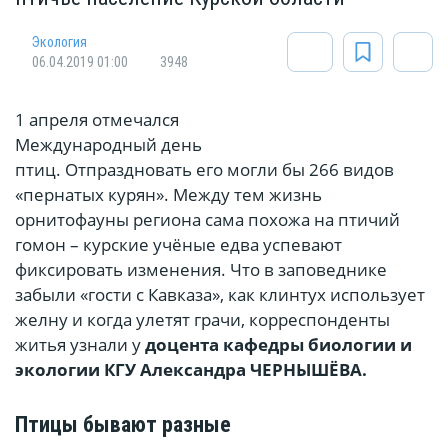
Экология
06.04.2019 01:00
3948
1 апреля отмечался
Александр
ЧЕРНЫШЁВ
Международный день
птиц. Отпраздновать его могли бы 266 видов
«пернатых курян». Между тем жизнь
орнитофауны региона сама похожа на птичий
гомон – курские учёные едва успевают
фиксировать изменения. Что в заповеднике
забыли «гости с Кавказа», как клинтух использует
желну и когда улетят грачи, корреспонденты
житья узнали у
доцента кафедры биологии и
экологии КГУ Александра
ЧЕРНЫШЁВА
.
Птицы бывают разные