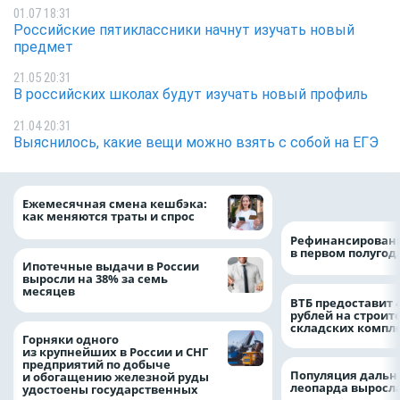
01.07 18:31
Российские пятиклассники начнут изучать новый
предмет
21.05 20:31
В российских школах будут изучать новый профиль
21.04 20:31
Выяснилось, какие вещи можно взять с собой на ЕГЭ
на 64%
Ежемесячная смена кешбэка:
как меняются траты и спрос
Рефинансировани
в первом полугоди
Ипотечные выдачи в России
выросли на 38% за семь
месяцев
ВТБ предоставит 
рублей на строит
складских компл
Горняки одного
из крупнейших в России и СНГ
предприятий по добыче
Популяция дальн
и обогащению железной руды
леопарда выросла
удостоены государственных