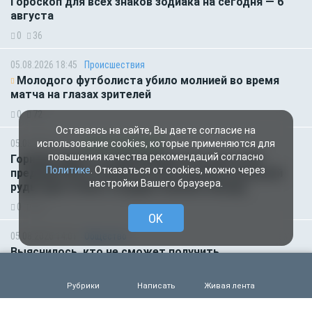
Гороскоп для всех знаков зодиака на сегодня — 6
августа
0
36
05.08.2026 18:45
Происшествия
Молодого футболиста убило молнией во время
матча на глазах зрителей
0
72
Оставаясь на сайте, Вы даете согласие на
05.08.2026 14:35
Новости партнёров
использование cookies, которые применяются для
повышения качества рекомендаций согласно
Горняки одного из крупнейших в России и СНГ
Политике
. Отказаться от cookies, можно через
предприятий по добыче и обогащению железной
настройки Вашего браузера.
руды удостоены государственных наград
0
52
OK
05.08.2026 14:01
Общество
Выяснилось, кто не сможет получить
загранпаспорт через МФЦ
0
64
Рубрики
Написать
Живая лента