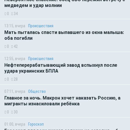
медведем и удар молнии
0
34
13:15, вчера
Происшествия
Мать пыталась спасти выпавшего из окна малыша:
оба погибли
0
42
12:55, вчера
Происшествия
Нефтеперерабатывающий завод вспыхнул после
удара украинских БПЛА
0
28
07:11, вчера
Общество
Главное за ночь. Макрон хочет наказать Россию, а
мигранты изнасиловали ребёнка
0
30
01:00, вчера
Гороскоп