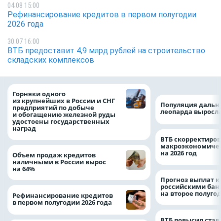
04.08 15:00
Рефинансирование кредитов в первом полугодии
2026 года
30.07 16:00
ВТБ предоставит 4,9 млрд рублей на строительство
складских комплексов
Горняки одного
из крупнейших в России и СНГ
Популяция дальн
предприятий по добыче
леопарда выросла
и обогащению железной руды
удостоены государственных
наград
ВТБ скорректиро
макроэкономичес
на 2026 год
Объем продаж кредитов
наличными в России вырос
на 64%
Прогноз выплат 
российскими ба
на второе полуго
Рефинансирование кредитов
в первом полугодии 2026 года
ВТБ повысил став