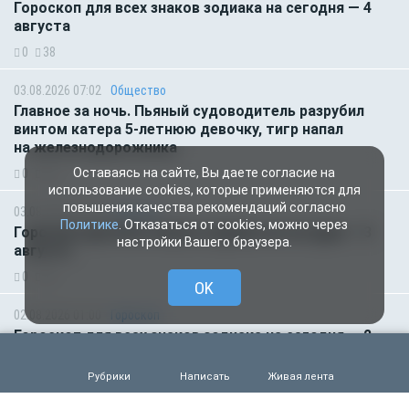
Гороскоп для всех знаков зодиака на сегодня — 4
августа
0
38
03.08.2026 07:02
Общество
Главное за ночь. Пьяный судоводитель разрубил
винтом катера 5-летнюю девочку, тигр напал
на железнодорожника
Оставаясь на сайте, Вы даете согласие на
0
46
использование cookies, которые применяются для
повышения качества рекомендаций согласно
03.08.2026 01:00
Гороскоп
Политике
. Отказаться от cookies, можно через
Гороскоп для всех знаков зодиака на сегодня — 3
настройки Вашего браузера.
августа
0
52
OK
02.08.2026 01:00
Гороскоп
Гороскоп для всех знаков зодиака на сегодня — 2
августа
Рубрики
Написать
Живая лента
0
60