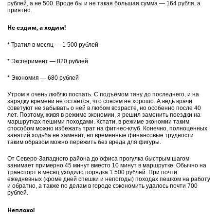
рублей, а не 500. Вроде бы и не такая большая сумма — 164 рубля, а
приятно.
Не ездим, а ходим!
* Тратил в месяц — 1 500 рублей
* Эксперимент — 820 рублей
* Экономия — 680 рублей
Утром я очень люблю поспать. С подъёмом тяну до последнего, и на
зарядку времени не остаётся, что совсем не хорошо. А ведь врачи
советуют не забывать о ней в любом возрасте, но особенно после 40
лет. Поэтому, живя в режиме экономии, я решил заменить поездки на
маршрутках пешими походами. Кстати, в режиме экономии таким
способом можно избежать трат на фитнес-клуб. Конечно, полноценных
занятий ходьба не заменит, но временные финансовые трудности
таким образом можно пережить без вреда для фигуры.
От Северо-За­пад­ного района до офиса прогулка быстрым шагом
занимает примерно 45 минут вместо 10 минут в маршрутке. Обычно на
транспорт в месяц уходило порядка 1 500 рублей. При почти
ежедневных (кроме дней спешки и непогоды) походах пешком на работу
и обратно, а также по делам в городе сэкономить удалось почти 700
рублей.
Неплохо!