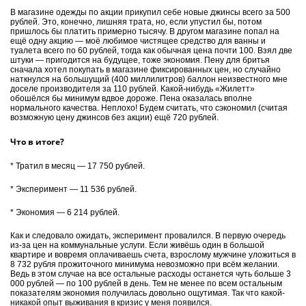
В магазине одежды по акции прикупил себе новые джинсы всего за 500
рублей. Это, конечно, лишняя трата, но, если упустил бы, потом
пришлось бы платить примерно тысячу. В другом магазине попал на
ещё одну акцию — моё любимое чистящее средство для ванны и
туалета всего по 60 рублей, тогда как обычная цена почти 100. Взял две
штуки — пригодится на будущее, тоже экономия. Пену для бритья
сначала хотел покупать в магазине фиксированных цен, но случайно
наткнулся на большущий (400 миллилитров) баллон неизвестного мне
доселе производителя за 110 рублей. Какой-нибудь «Жилетт»
обошёлся бы минимум вдвое дороже. Пена оказалась вполне
нормального качества. Неплохо! Будем считать, что сэкономил (считая
возможную цену джинсов без акции) ещё 720 рублей.
Что в итоге?
* Тратил в месяц — 17 750 рублей.
* Эксперимент — 11 536 рублей.
* Экономия — 6 214 рублей.
Как и следовало ожидать, эксперимент провалился. В первую очередь
из-за цен на коммунальные услуги. Если живёшь один в большой
квартире и вовремя оплачиваешь счета, взрослому мужчине уложиться в
8 732 рубля прожиточного минимума невозможно при всём желании.
Ведь в этом случае на все остальные расходы останется чуть больше 3
000 рублей — по 100 рублей в день. Тем не менее по всем остальным
показателям экономия получилась довольно ощутимая. Так что какой-
никакой опыт выживания в кризис у меня появился.