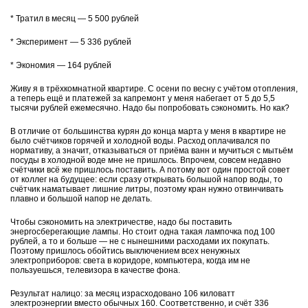
* Тратил в месяц — 5 500 рублей
* Эксперимент — 5 336 рублей
* Экономия — 164 рублей
Живу я в трёхкомнатной квартире. С осени по весну с учётом отопления,
а теперь ещё и платежей за капремонт у меня набегает от 5 до 5,5
тысячи рублей ежемесячно. Надо бы попробовать сэкономить. Но как?
В отличие от большинства курян до конца марта у меня в квартире не
было счётчиков горячей и холодной воды. Расход оплачивался по
нормативу, а значит, отказываться от приёма ванн и мучиться с мытьём
посуды в холодной воде мне не пришлось. Впрочем, совсем недавно
счётчики всё же пришлось поставить. А потому вот один простой совет
от коллег на будущее: если сразу открывать большой напор воды, то
счётчик наматывает лишние литры, поэтому кран нужно отвинчивать
плавно и большой напор не делать.
Чтобы сэкономить на электричестве, надо бы поставить
энергосберегающие лампы. Но стоит одна такая лампочка под 100
рублей, а то и больше — не с нынешними расходами их покупать.
Поэтому пришлось обойтись выключением всех ненужных
электроприборов: света в коридоре, компьютера, когда им не
пользуешься, телевизора в качестве фона.
Результат налицо: за месяц израсходовано 106 киловатт
электроэнергии вместо обычных 160. Соответственно, и счёт 336