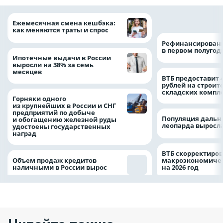
на 64%
Ежемесячная смена кешбэка:
как меняются траты и спрос
Рефинансировани
в первом полугоди
Ипотечные выдачи в России
выросли на 38% за семь
месяцев
ВТБ предоставит 
рублей на строит
складских компл
Горняки одного
из крупнейших в России и СНГ
предприятий по добыче
Популяция дальн
и обогащению железной руды
леопарда выросла
удостоены государственных
наград
ВТБ скорректиро
Объем продаж кредитов
макроэкономичес
наличными в России вырос
на 2026 год