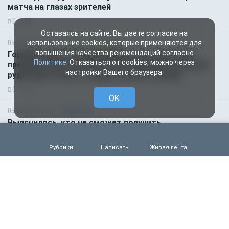
матча на глазах зрителей
0
84
Оставаясь на сайте, Вы даете согласие на
05.08.2026 14:35
Новости партнёров
использование cookies, которые применяются для
повышения качества рекомендаций согласно
Горняки одного из крупнейших в России и СНГ
Политике
. Отказаться от cookies, можно через
предприятий по добыче и обогащению железной
настройки Вашего браузера.
руды удостоены государственных наград
0
60
OK
05.08.2026 14:01
Общество
Выяснилось, кто не сможет получить
загранпаспорт через МФЦ
0
72
Рубрики
Написать
Живая лента
05.08.2026 09:00
Деньги
Объем продаж кредитов наличными в России
вырос на 64%
0
62
05.08.2026 01:00
Гороскоп