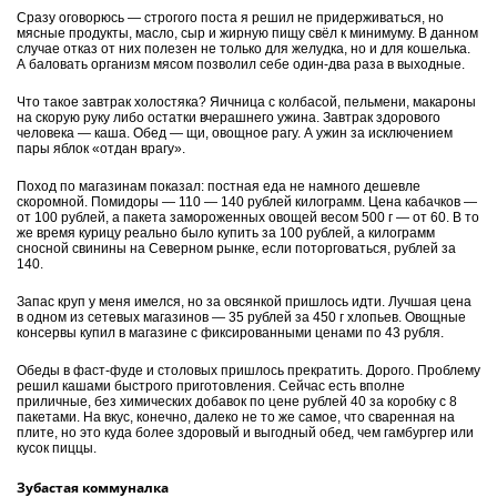
Сразу оговорюсь — строгого поста я решил не придерживаться, но
мясные продукты, масло, сыр и жирную пищу свёл к минимуму. В данном
случае отказ от них полезен не только для желудка, но и для кошелька.
А баловать организм мясом позволил себе один-два раза в выходные.
Что такое завтрак холостяка? Яичница с колбасой, пельмени, макароны
на скорую руку либо остатки вчерашнего ужина. Завтрак здорового
человека — каша. Обед — щи, овощ­ное рагу. А ужин за исключением
пары яблок «отдан врагу».
Поход по магазинам показал: постная еда не намного дешевле
скоромной. Помидоры — 110 — 140 рублей килограмм. Цена кабачков —
от 100 рублей, а пакета замороженных овощей весом 500 г — от 60. В то
же время курицу реально было купить за 100 рублей, а килограмм
сносной свинины на Северном рынке, если поторговаться, рублей за
140.
Запас круп у меня имелся, но за овсянкой пришлось идти. Лучшая цена
в одном из сетевых магазинов — 35 рублей за 450 г хлопьев. Овощные
консервы купил в магазине с фиксированными ценами по 43 рубля.
Обеды в фаст-фуде и столовых пришлось прекратить. Дорого. Проблему
решил кашами быстрого приготовления. Сейчас есть вполне
приличные, без химических добавок по цене рублей 40 за коробку с 8
пакетами. На вкус, конечно, далеко не то же самое, что сваренная на
плите, но это куда более здоровый и выгодный обед, чем гамбургер или
кусок пиццы.
Зубастая коммуналка