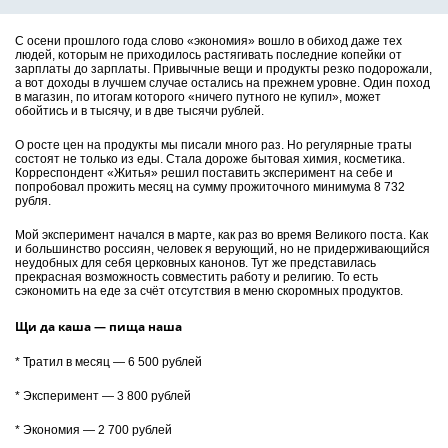
С осени прошлого года слово «экономия» вошло в обиход даже тех
людей, которым не приходилось растягивать последние копейки от
зарплаты до зарплаты. Привычные вещи и продукты резко подорожали,
а вот доходы в лучшем случае остались на прежнем уровне. Один поход
в магазин, по итогам которого «ничего путного не купил», может
обойтись и в тысячу, и в две тысячи рублей.
О росте цен на продукты мы писали много раз. Но регулярные траты
состоят не только из еды. Стала дороже бытовая химия, косметика.
Корреспондент «Житья» решил поставить эксперимент на себе и
попробовал прожить месяц на сумму прожиточного минимума 8 732
рубля.
Мой эксперимент начался в марте, как раз во время Великого поста. Как
и большинство россиян, человек я верующий, но не придерживающийся
неудобных для себя церковных канонов. Тут же представилась
прекрасная возможность совместить работу и религию. То есть
сэкономить на еде за счёт отсутствия в меню скоромных продуктов.
Щи да каша — пища наша
* Тратил в месяц — 6 500 рублей
* Эксперимент — 3 800 рублей
* Экономия — 2 700 рублей