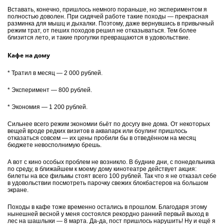
Вставать, конечно, пришлось немного пораньше, но экспериментом я
полностью доволен. При сидячей работе такие походы — прекрасная
разминка для мышц и дыхалки. Поэтому, даже вернувшись в привычный
режим трат, от пеших походов решил не отказываться. Тем более
близится лето, и такие прогулки превращаются в удовольствие.
Кафе на дому
* Тратил в месяц — 2 000 рублей.
* Эксперимент — 800 рублей.
* Экономия — 1 200 рублей.
Сильнее всего режим экономии бьёт по досугу вне дома. От некоторых
вещей вроде редких визитов в аквапарк или боулинг пришлось
отказаться совсем — их цены пробили бы в отведённом на месяц
бюджете невосполнимую брешь.
А вот с кино особых проблем не возникло. В будние дни, с понедельника
по среду, в ближайшем к моему дому кинотеатре действует акция:
билеты на все фильмы стоят всего 100 рублей. Так что я не отказал себе
в удовольствии посмотреть парочку свежих блокбастеров на большом
экране.
Походы в кафе тоже временно остались в прошлом. Благодаря этому
нынешней весной у меня состоялся рекордно ранний первый выход в
лес на шашлыки — 8 марта. Да-да, пост пришлось нарушить! Ну и ещё я