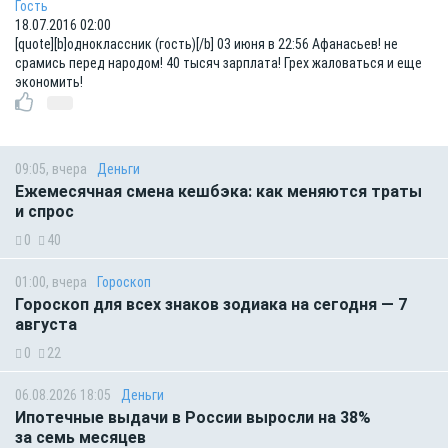
Гость
18.07.2016 02:00
[quote][b]одноклассник (гость)[/b] 03 июня в 22:56 Афанасьев! не
срамись перед народом! 40 тысяч зарплата! Грех жаловаться и еще
экономить!
09:05, вчера
Деньги
Ежемесячная смена кешбэка: как меняются траты
и спрос
0
40
01:00, вчера
Гороскоп
Гороскоп для всех знаков зодиака на сегодня — 7
августа
0
22
06.08.2026 18:05
Деньги
Ипотечные выдачи в России выросли на 38%
за семь месяцев