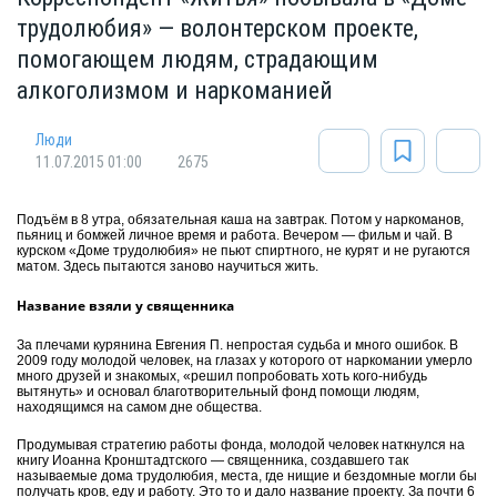
трудолюбия» — волонтерском проекте,
помогающем людям, страдающим
алкоголизмом и наркоманией
Люди
11.07.2015 01:00
2675
Подъём в 8 утра, обязательная каша на завтрак. Потом у наркоманов,
пьяниц и бомжей личное время и работа. Вечером — фильм и чай. В
курском «Доме трудолюбия» не пьют спиртного, не курят и не ругаются
матом. Здесь пытаются заново научиться жить.
Название взяли у священника
За плечами курянина Евгения П. непростая судьба и много ошибок. В
2009 году молодой человек, на глазах у которого от наркомании умерло
много друзей и знакомых, «решил попробовать хоть кого-нибудь
вытянуть» и основал благотворительный фонд помощи людям,
находящимся на самом дне общества.
Продумывая стратегию работы фонда, молодой человек наткнулся на
книгу Иоанна Кронштадтского — священника, создавшего так
называемые дома трудолюбия, места, где нищие и бездомные могли бы
получать кров, еду и работу. Это то и дало название проекту. За почти 6