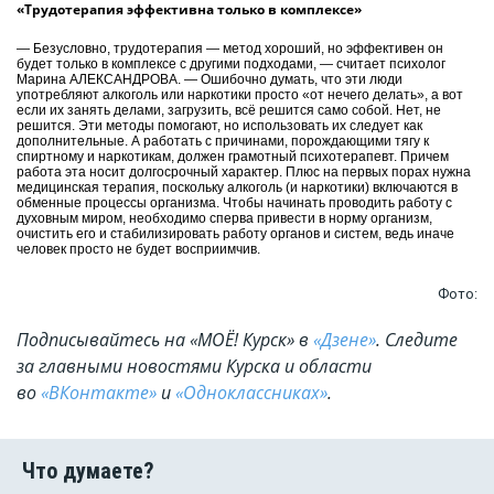
«Трудотерапия эффективна только в комплексе»
— Безусловно, трудотерапия — метод хороший, но эффективен он
будет только в комплексе с другими подходами, — считает психолог
Марина АЛЕКСАНДРОВА. — Ошибочно думать, что эти люди
употребляют алкоголь или наркотики просто «от нечего делать», а вот
если их занять делами, загрузить, всё решится само собой. Нет, не
решится. Эти методы помогают, но использовать их следует как
дополнительные. А работать с причинами, порождающими тягу к
спиртному и наркотикам, должен грамотный психотерапевт. Причем
работа эта носит долгосрочный характер. Плюс на первых порах нужна
медицинская терапия, поскольку алкоголь (и наркотики) включаются в
обменные процессы организма. Чтобы начинать проводить работу с
духовным миром, необходимо сперва привести в норму организм,
очистить его и стабилизировать работу органов и систем, ведь иначе
человек просто не будет восприимчив.
Фото:
Подписывайтесь на «МОЁ! Курск» в
«Дзене»
. Cледите
за главными новостями Курска и области
во
«ВКонтакте»
и
«Одноклассниках»
.