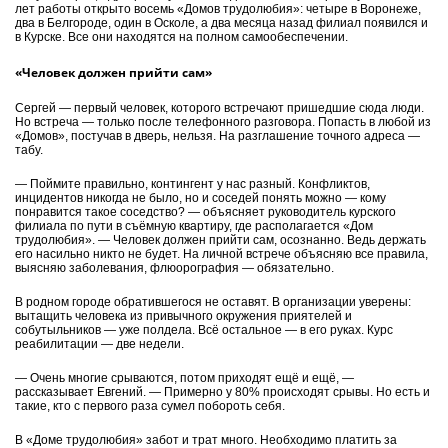
лет работы открыто восемь «Домов трудолюбия»: четыре в Воронеже,
два в Белгороде, один в Осколе, а два месяца назад филиал появился и
в Курске. Все они находятся на полном самообеспечении.
«Человек должен прийти сам»
Сергей — первый человек, которого встречают пришедшие сюда люди.
Но встреча — только после телефонного разговора. Попасть в любой из
«Домов», постучав в дверь, нельзя. На разглашение точного адреса —
табу.
— Поймите правильно, контингент у нас разный. Конфликтов,
инцидентов никогда не было, но и соседей понять можно — кому
понравится такое соседство? — объясняет руководитель курского
филиала по пути в съёмную квартиру, где располагается «Дом
трудолюбия». — Человек должен прийти сам, осознанно. Ведь держать
его насильно никто не будет. На личной встрече объясняю все правила,
выясняю заболевания, флюорография — обязательно.
В родном городе обратившегося не оставят. В организации уверены:
вытащить человека из привычного окружения приятелей и
собутыльников — уже полдела. Всё остальное — в его руках. Курс
реабилитации — две недели.
— Очень многие срываются, потом приходят ещё и ещё, —
рассказывает Евгений. — Примерно у 80% происходят срывы. Но есть и
такие, кто с первого раза сумел побороть себя.
В «Доме трудолюбия» забот и трат много. Необходимо платить за