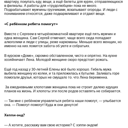
квартиру, покупать еду, вещи, а ещё билеты для курян, отправляющихся
в филиалы. А работы для «трудолюбцев» пока не много.
Подрабатывают мужчины грузчиками, вскапывают огороды. И люди с
пониманием относятся, даже подкармливают и отдают вещи.
«С ребёнком ребята помогут»
Вместе с Сергеем в четырёхкомнатной квартире ещё пять мужчин и
одна женщина. Сам Сергей отмечает, чаще всего сюда попадают
алкоголики и люди с улицы, реже наркоманы. Меньше всего женщин, но
именно на них ложится забота об уюте и собратьях.
В курском «Доме», скромно обставленном, чисто и опрятно. На кухне
хозяйничает Лена. Молодой женщине скоро предстоит рожать.
Ещё год назад у 30-летней Елены всё было хорошо. Гибель мужа
выбила женщину из колеи, и та приложилась к бутылке. Заливать горе
помогали друзья, которых не смущало то. что Лена беременна.
За ежедневными хлопотами женщина пока не строит далеко идущих
планов на жизнь. И хлопоты эти после родов оставлять не собирается.
— Так мне с ребёнком управляться ребята наши помогут, — улыбается
она. — Помогут-помогут! Куда ж они денутся!
Хеппи-энд?
— А хотите, расскажу вам свою историю? С хэппи-эндом!