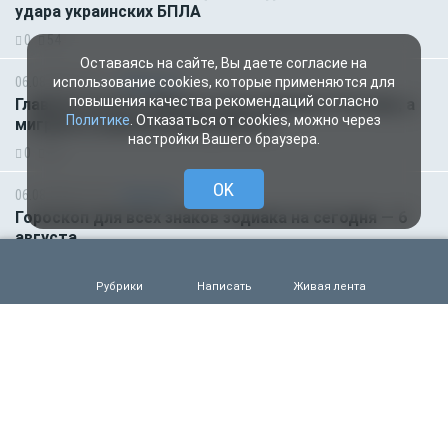
удара украинских БПЛА
0
54
Оставаясь на сайте, Вы даете согласие на
06.08.2026 07:11
Общество
использование cookies, которые применяются для
повышения качества рекомендаций согласно
Главное за ночь. Макрон хочет наказать Россию, а
Политике
. Отказаться от cookies, можно через
мигранты изнасиловали ребёнка
настройки Вашего браузера.
0
60
OK
06.08.2026 01:00
Гороскоп
Гороскоп для всех знаков зодиака на сегодня — 6
августа
0
56
Рубрики
Написать
Живая лента
05.08.2026 18:45
Происшествия
Молодого футболиста убило молнией во время
матча на глазах зрителей
0
110
05.08.2026 14:35
Новости партнёров
Горняки одного из крупнейших в России и СНГ