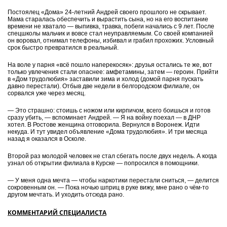
Постоялец «Дома» 24-летний Андрей своего прошлого не скрывает.
Мама старалась обеспечить и вырастить сына, но на его воспитание
времени не хватало — выпивка, травка, побеги начались с 9 лет. После
спецшколы мальчик и вовсе стал неуправляемым. Со своей компанией
он воровал, отнимал телефоны, избивал и грабил прохожих. Условный
срок быстро превратился в реальный.
На воле у парня «всё пошло наперекосяк»: друзья остались те же, вот
только увлечения стали опаснее: амфетамины, затем — героин. Прийти
в «Дом трудолюбия» заставили зима и холод (домой парня пускать
давно перестали). Отбыв две недели в белгородском филиале, он
сорвался уже через месяц.
— Это страшно: стоишь с ножом или кирпичом, всего боишься и готов
сразу убить, — вспоминает Андрей. — Я на войну поехал — в ДНР
хотел. В Ростове женщина отговорила. Вернулся в Воронеж. Идти
некуда. И тут увидел объявление «Дома трудолюбия». И три месяца
назад я оказался в Осколе.
Второй раз молодой человек не стал сбегать после двух недель. А когда
узнал об открытии филиала в Курске — попросился в помощники.
— У меня одна мечта — чтобы наркотики перестали сниться, — делится
сокровенным он. — Пока ночью шприц в руке вижу, мне рано о чём-то
другом мечтать. И уходить отсюда рано.
КОММЕНТАРИЙ СПЕЦИАЛИСТА