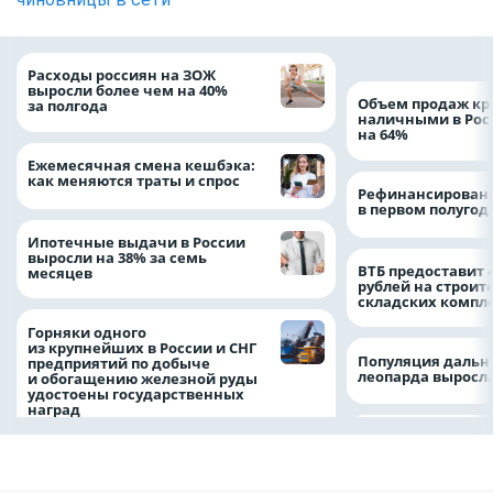
Расходы россиян на ЗОЖ
выросли более чем на 40%
Объем продаж кр
за полгода
наличными в Рос
на 64%
Ежемесячная смена кешбэка:
как меняются траты и спрос
Рефинансировани
в первом полугоди
Ипотечные выдачи в России
выросли на 38% за семь
ВТБ предоставит 
месяцев
рублей на строит
складских компл
Горняки одного
из крупнейших в России и СНГ
Популяция дальн
предприятий по добыче
леопарда выросла
и обогащению железной руды
удостоены государственных
наград