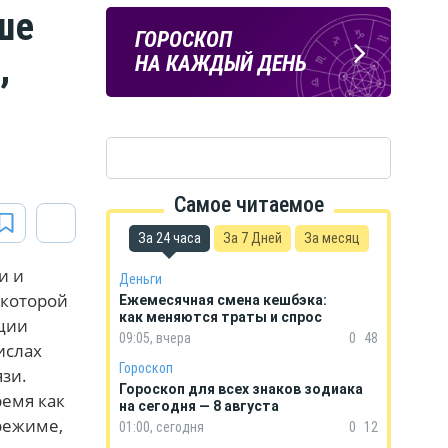
ше
ПОГОДА
ГОРОСКОП
,
В КУРСКЕ
НА КАЖДЫЙ ДЕНЬ
Самое читаемое
За 24 часа
За 7 Дней
За месяц
и и
Деньги
 которой
Ежемесячная смена кешбэка:
как меняются траты и спрос
ации
09:05, вчера
0
48
ислах
Гороскоп
зи.
Гороскоп для всех знаков зодиака
ремя как
на сегодня — 8 августа
режиме,
01:00, сегодня
0
12