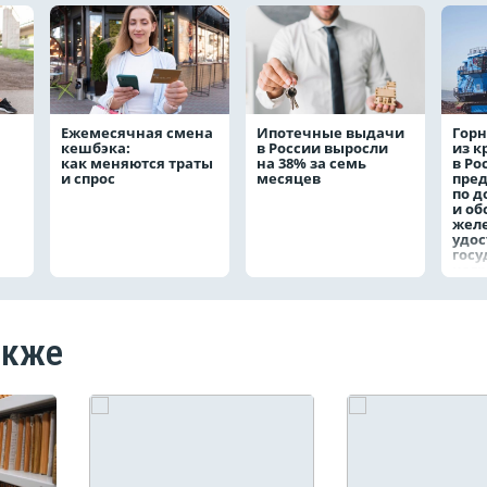
Ежемесячная смена
Ипотечные выдачи
Горн
кешбэка:
в России выросли
из 
как меняются траты
на 38% за семь
в Ро
и спрос
месяцев
пре
по д
и о
жел
удо
госу
наг
акже