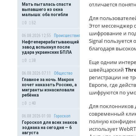
отличается понят
Мать пыталась спасти
выпавшего из окна
малыша: оба погибли
Для пользователе
0
52
Этот мессенджер 
шифрование и под
06.08.2026 12:55
Происшествия
Signal пользуется
Нефтеперерабатывающий
завод вспыхнул после
благодаря высоко
удара украинских БПЛА
0
38
Еще одним интере
швейцарский
Thr
06.08.2026 07:11
Общество
регистрации не тр
Главное за ночь. Макрон
Европе, где дейст
хочет наказать Россию, а
мигранты изнасиловали
шифруются по ум
ребёнка
0
40
Для поклонников 
современный клие
06.08.2026 01:00
Гороскоп
полную конфиденц
Гороскоп для всех знаков
зодиака на сегодня — 6
использует WebRT
августа