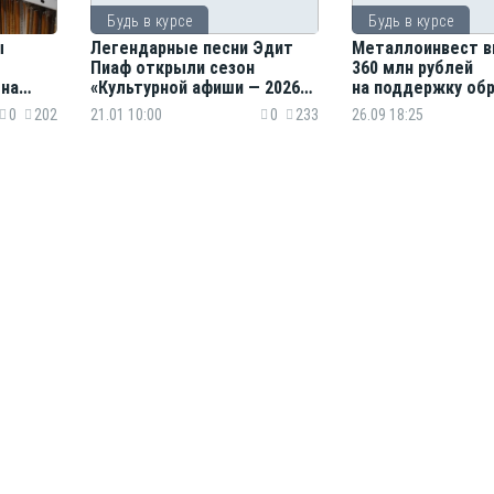
Будь в курсе
Будь в курсе
ы
Легендарные песни Эдит
Металлоинвест 
Пиаф открыли сезон
360 млн рублей
 на
«Культурной афиши — 2026»
на поддержку об
жизнь
в Курской и Белгородской
в Курской и Белг
0
202
21.01 10:00
0
233
26.09 18:25
областях
областях