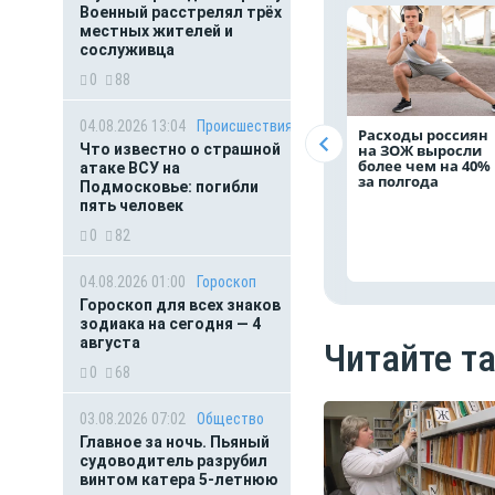
Военный расстрелял трёх
местных жителей и
сослуживца
0
88
04.08.2026 13:04
Происшествия
Расходы россиян
Что известно о страшной
на ЗОЖ выросли
более чем на 40%
атаке ВСУ на
за полгода
Подмосковье: погибли
пять человек
0
82
04.08.2026 01:00
Гороскоп
Гороскоп для всех знаков
зодиака на сегодня — 4
августа
Читайте т
0
68
03.08.2026 07:02
Общество
Главное за ночь. Пьяный
судоводитель разрубил
винтом катера 5-летнюю