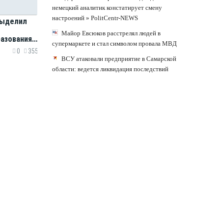
немецкий аналитик констатирует смену
настроений » PolitCentr-NEWS
выделил
Майор Евсюков расстрелял людей в
разования
супермаркете и стал символом провала МВД
ородской
0
355
ВСУ атаковали предприятие в Самарской
области: ведется ликвидация последствий