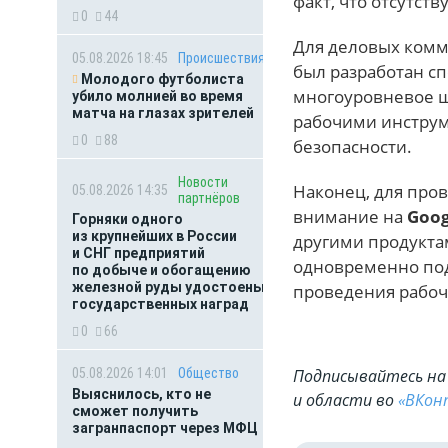
факт, что отсутст
0
44
Для деловых ком
05.08.2026 18:45
Происшествия
был разработан сп
Молодого футболиста
многоуровневое ш
убило молнией во время
матча на глазах зрителей
рабочими инструм
0
88
безопасности.
Новости
Наконец, для про
05.08.2026 14:35
партнёров
внимание на
Goog
Горняки одного
из крупнейших в России
другими продуктам
и СНГ предприятий
одновременно под
по добыче и обогащению
железной руды удостоены
проведения рабоч
государственных наград
0
66
05.08.2026 14:01
Общество
Подписывайтесь на 
Выяснилось, кто не
и области во
«ВКон
сможет получить
загранпаспорт через МФЦ