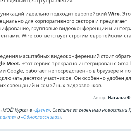
вует единый центр управления.
муникаций идеально подходит европейский
Wire
. Эт
ециально для корпоративного сектора и предлагает
ифрование, групповые видеоконференции и интегр
ентами. Wire соответствует строгим европейским ст
ведения масштабных видеоконференций стоит обрат
le Meet.
Этот сервис прекрасно интегрирован с Gmail
и Google, работает непосредственно в браузере и п
ключать десятки участников. Он особенно удобен д
их совещаний и семейных видеозвонков.
Автор:
Наталья 
«МОЁ! Курск» в
«Дзене»
. Cледите за главными новостями К
такте»
и
«Одноклассниках»
.