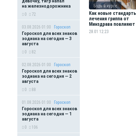
девочку, тигр напал
Будь в курсе
на железнодорожника
Как новые стандарт
0
72
лечения гриппа от
Минздрава повлияют
03.08.2026 01:00
Гороскоп
нашу повседневную 
28.01 12:23
Гороскоп для всех знаков
зодиака на сегодня — 3
августа
0
82
02.08.2026 01:00
Гороскоп
Гороскоп для всех знаков
зодиака на сегодня — 2
августа
0
88
01.08.2026 01:00
Гороскоп
Гороскоп для всех знаков
зодиака на сегодня — 1
августа
0
106