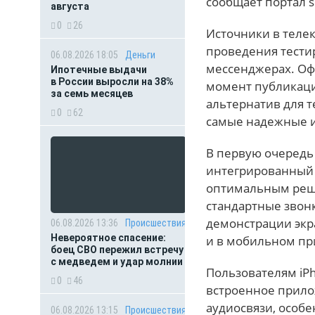
сообщает портал se
августа
0
26
Источники в теле
проведения тести
06.08.2026 18:05
Деньги
мессенджерах. Оф
Ипотечные выдачи
в России выросли на 38%
момент публикации
за семь месяцев
альтернатив для т
0
62
самые надежные и
В первую очередь
интегрированный 
оптимальным реш
стандартные звон
демонстрации экра
06.08.2026 13:36
Происшествия
Невероятное спасение:
и в мобильном п
боец СВО пережил встречу
с медведем и удар молнии
Пользователям iPh
0
46
встроенное прило
аудиосвязи, особ
06.08.2026 13:15
Происшествия