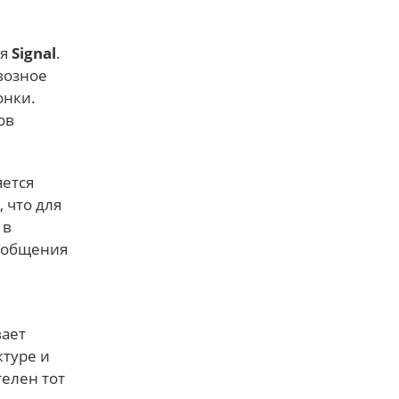
ся
Signal
.
возное
онки.
ов
яется
 что для
 в
сообщения
вает
туре и
елен тот