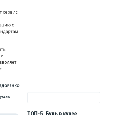
от сервис
ацию с
андартам
ить
 и
озволяет
ля
ФЕДОРЕНКО
урска
ТОП-5. Будь в курсе