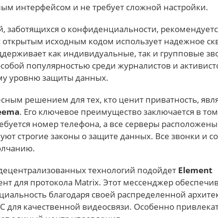
ным интерфейсом и не требует сложной настройки.
й, заботящихся о конфиденциальности, рекомендует
с открытым исходным кодом использует надежное ск
держивает как индивидуальные, так и групповые зв
 особой популярностью среди журналистов и активист
му уровню защиты данных.
сным решением для тех, кто ценит приватность, явл
eema
. Его ключевое преимущество заключается в том,
ебуется номер телефона, а все серверы расположены
вуют строгие законы о защите данных. Все звонки и 
олчанию.
децентрализованных технологий подойдет
Element
нт для протокола Matrix. Этот мессенджер обеспечи
иальность благодаря своей распределенной архитек
C для качественной видеосвязи. Особенно привлекат