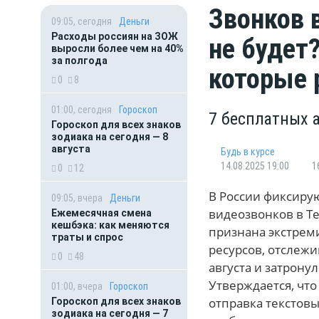
Звонков 
09:05, сегодня
Деньги
Расходы россиян на ЗОЖ
не будет
выросли более чем на 40%
за полгода
которые
0
8
01:00, сегодня
Гороскоп
7 бесплатных 
Гороскоп для всех знаков
зодиака на сегодня — 8
августа
Будь в курсе
14.08.2025 19:00
1
0
12
В России фиксиру
09:05, вчера
Деньги
видеозвонков в Te
Ежемесячная смена
кешбэка: как меняются
признана экстрем
траты и спрос
ресурсов, отслежи
0
48
августа и затрону
Утверждается, что
01:00, вчера
Гороскоп
отправка текстов
Гороскоп для всех знаков
зодиака на сегодня — 7