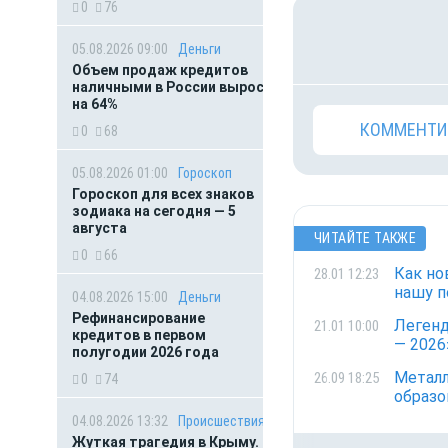
0
76
05.08.2026 09:00
Деньги
Объем продаж кредитов
наличными в России вырос
на 64%
КОММЕНТИ
0
68
05.08.2026 01:00
Гороскоп
Гороскоп для всех знаков
зодиака на сегодня — 5
августа
ЧИТАЙТЕ ТАКЖЕ
0
66
Как но
28.01 12:23
нашу 
04.08.2026 15:00
Деньги
Рефинансирование
Легенд
21.01 10:00
кредитов в первом
— 2026
полугодии 2026 года
Металл
26.09 18:25
0
74
образо
04.08.2026 13:32
Происшествия
Жуткая трагедия в Крыму.