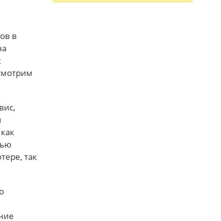
ов в
на
х
ссмотрим
вис,
я
как
тью
тере, так
то
и
ние