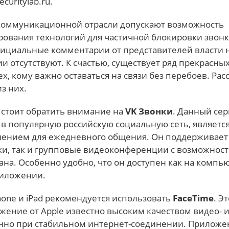
curitylab.ru.
коммуникационной отрасли допускают возможность
рования технологий для частичной блокировки звонк
ициальные комментарии от представителей власти 
 отсутствуют. К счастью, существует ряд прекрасны
ех, кому важно оставаться на связи без перебоев. Ра
з них.
 стоит обратить внимание на
VK Звонки
. Данный сер
в популярную российскую социальную сеть, являетс
ением для ежедневного общения. Он поддерживает 
ки, так и групповые видеоконференции с возможнос
на. Особенно удобно, что он доступен как на компью
риложении.
one и iPad рекомендуется использовать
FaceTime
. Э
жение от Apple известно высоким качеством видео- 
енно при стабильном интернет-соединении. Приложе