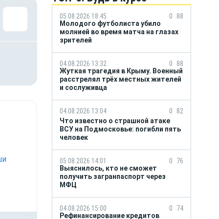
05.08.2026 18:45
0
88
Молодого футболиста убило
молнией во время матча на глазах
зрителей
04.08.2026 13:32
0
88
Жуткая трагедия в Крыму. Военный
расстрелял трёх местных жителей
и сослуживца
04.08.2026 13:04
0
82
Что известно о страшной атаке
ВСУ на Подмосковье: погибли пять
человек
ши
05.08.2026 14:01
0
76
Выяснилось, кто не сможет
получить загранпаспорт через
МФЦ
04.08.2026 15:00
0
74
Рефинансирование кредитов