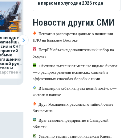
в первом полугодии 2026 года
Новости других СМИ
Пентагон рассекретил данные о появлении
яки одного
Объем продаж
Рефинансирован
НЛО на Ближнем Востоке
крупнейших
кредитов
кредитов в перв
ссии и СНГ
наличными в России
полугодии 2026 г
ПетрГУ объявил дополнительный набор на
дприятий
вырос на 64%
обыче
бюджет
богащению
езной руды
«Активно вытесняют местные виды»: биолог
стоены
дарственных
— о распространении испанских слизней и
рад
эффективных способах борьбы с ними
В Башкирии кабан напугал целый посёлок —
жители в панике
Друг Усольцевых рассказал о тайной семье
бизнесмена
Враг атаковал предприятие в Самарской
области
Удары по тылам развеяли надежды Киева: