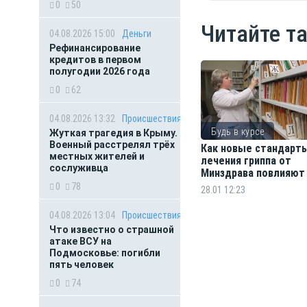
0
50
Читайте т
04.08.2026 15:00
Деньги
Рефинансирование
кредитов в первом
полугодии 2026 года
0
62
04.08.2026 13:32
Происшествия
Будь в курсе
Жуткая трагедия в Крыму.
Военный расстрелял трёх
Как новые стандарт
местных жителей и
лечения гриппа от
сослуживца
Минздрава повлияют
нашу повседневную 
0
78
28.01 12:23
04.08.2026 13:04
Происшествия
Что известно о страшной
атаке ВСУ на
Подмосковье: погибли
пять человек
0
74