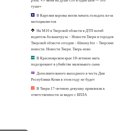
рэпа: «У меня на душе сто и один шов — это
туше»
В Карелии коровы могли начать голодать из-за
мотоциклистов
На М10 в Тверской области в ДТП погиб
водитель большегруза – Новости Твери и городов
Тверской области сегодня - Afanasy.biz – Тверские
новости. Новости Твери. Тверь ново
В Красноярском крае 18-летнюю мать
подозревают в убийстве маленького сына
Дополнительного выходного в честь Дня
Республики Коми в этом году не будет
В Твери 17-летнюю девушку привлекли к
ответственности за видео с БПЛА