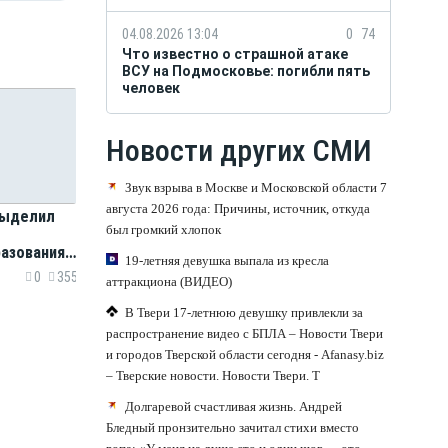
04.08.2026 13:04
0
74
Что известно о страшной атаке
ВСУ на Подмосковье: погибли пять
человек
Новости других СМИ
Звук взрыва в Москве и Московской области 7
августа 2026 года: Причины, источник, откуда
выделил
был громкий хлопок
разования
19-летняя девушка выпала из кресла
ородской
0
355
аттракциона (ВИДЕО)
В Твери 17-летнюю девушку привлекли за
распространение видео с БПЛА – Новости Твери
и городов Тверской области сегодня - Afanasy.biz
– Тверские новости. Новости Твери. Т
Долгаревой счастливая жизнь. Андрей
Бледный пронзительно зачитал стихи вместо