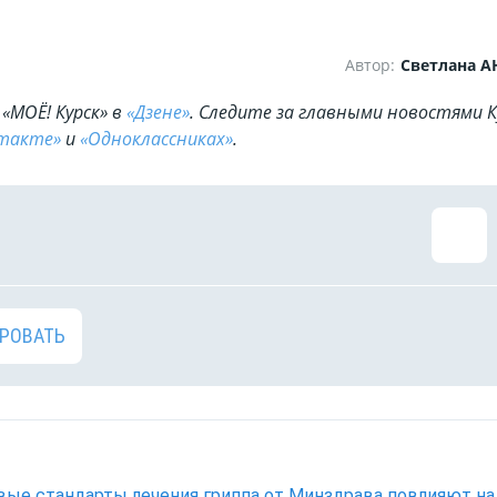
Автор:
Светлана 
«МОЁ! Курск» в
«Дзене»
. Cледите за главными новостями К
такте»
и
«Одноклассниках»
.
РОВАТЬ
вые стандарты лечения гриппа от Минздрава повлияют на