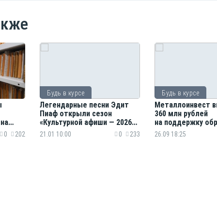
акже
Будь в курсе
Будь в курсе
ы
Легендарные песни Эдит
Металлоинвест 
Пиаф открыли сезон
360 млн рублей
 на
«Культурной афиши — 2026»
на поддержку об
жизнь
в Курской и Белгородской
в Курской и Белг
0
202
21.01 10:00
0
233
26.09 18:25
областях
областях