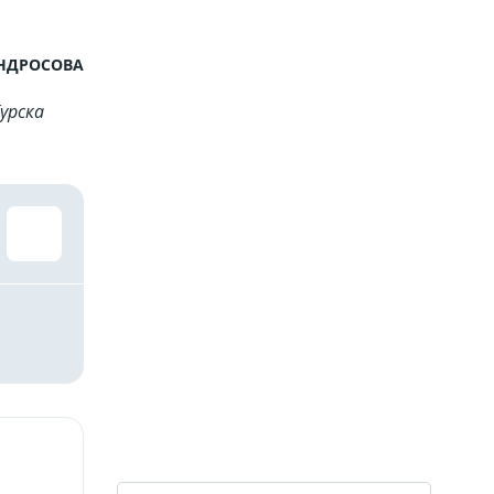
АНДРОСОВА
урска