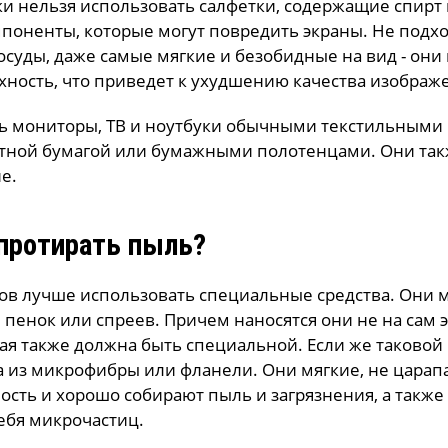
ки нельзя
использовать салфетки, содержащие спирт
оненты, которые могут повредить экраны. Не подхо
осуды, даже самые мягкие и безобидные на вид - они
хность, что приведет к ухудшению качества изображ
ть мониторы, ТВ и ноутбуки обычными текстильными
етной бумагой или бумажными полотенцами. Они та
е.
протирать пыль?
нов лучше использовать специальные средства. Они 
, пенок или спреев. Причем наносятся они не на сам э
рая также должна быть специальной. Если же таковой 
а из микрофибры или фланели. Они мягкие, не царап
сть и хорошо собирают пыль и загрязнения, а также
ебя микрочастиц.