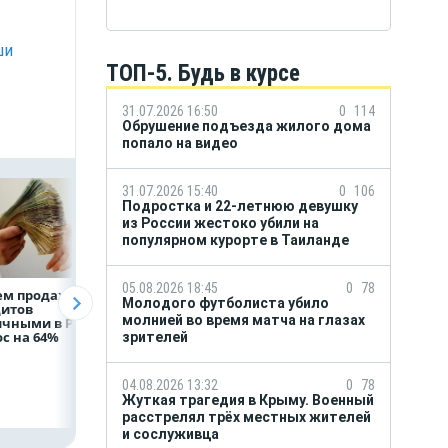
ши
ТОП-5. Будь в курсе
31.07.2026 16:50
0
114
Обрушение подъезда жилого дома
попало на видео
31.07.2026 15:40
0
106
Подростка и 22-летнюю девушку
из России жестоко убили на
популярном курорте в Таиланде
05.08.2026 18:45
0
78
ем продаж
Рефинансирование
ВТБ предоставит 
Молодого футболиста убило
дитов
кредитов в первом
млрд рублей
молнией во время матча на глазах
ичными в России
полугодии 2026 года
на строительство
с на 64%
складских
зрителей
комплексов
04.08.2026 13:32
0
78
Жуткая трагедия в Крыму. Военный
расстрелял трёх местных жителей
и сослуживца