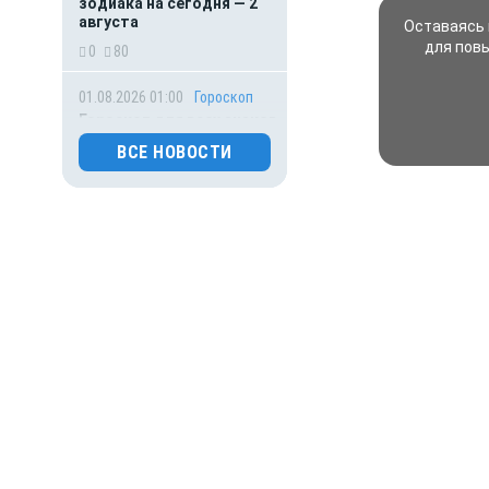
зодиака на сегодня — 2
августа
Оставаясь 
для пов
0
80
01.08.2026 01:00
Гороскоп
Гороскоп для всех знаков
зодиака на сегодня — 1
ВСЕ НОВОСТИ
августа
0
94
31.07.2026 16:50
Происшествия
Обрушение подъезда
жилого дома попало на
видео
0
114
31.07.2026 15:40
Происшествия
Подростка и 22-летнюю
девушку из России
жестоко убили на
популярном курорте в
Таиланде