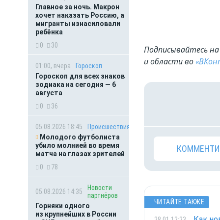
Главное за ночь. Макрон
хочет наказать Россию, а
мигранты изнасиловали
ребёнка
0
30
Подписывайтесь на 
и области во
«ВКон
01:00, вчера
Гороскоп
Гороскоп для всех знаков
зодиака на сегодня — 6
августа
0
36
05.08.2026 18:45
Происшествия
Молодого футболиста
убило молнией во время
КОММЕНТИ
матча на глазах зрителей
0
78
Новости
05.08.2026 14:35
партнёров
ЧИТАЙТЕ ТАКЖЕ
Горняки одного
из крупнейших в России
Как но
28.01 12:23