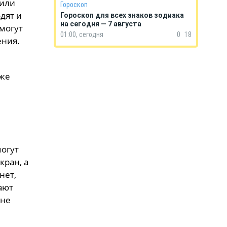
 или
Гороскоп
дят и
Гороскоп для всех знаков зодиака
на сегодня — 7 августа
 могут
01:00, сегодня
0
18
ения.
кже
могут
кран, а
нет,
ают
 не