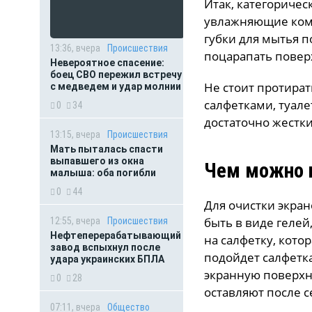
Итак,
категоричес
увлажняющие комп
губки для мытья п
13:36, вчера
Происшествия
поцарапать повер
Невероятное спасение:
боец СВО пережил встречу
Не стоит протира
с медведем и удар молнии
салфетками, туал
0
34
достаточно жестки
13:15, вчера
Происшествия
Мать пыталась спасти
выпавшего из окна
Чем можно 
малыша: оба погибли
0
44
Для очистки экра
быть в виде гелей
12:55, вчера
Происшествия
Нефтеперерабатывающий
на салфетку, кото
завод вспыхнул после
подойдет салфетк
удара украинских БПЛА
экранную поверхно
0
28
оставляют после с
07:11, вчера
Общество