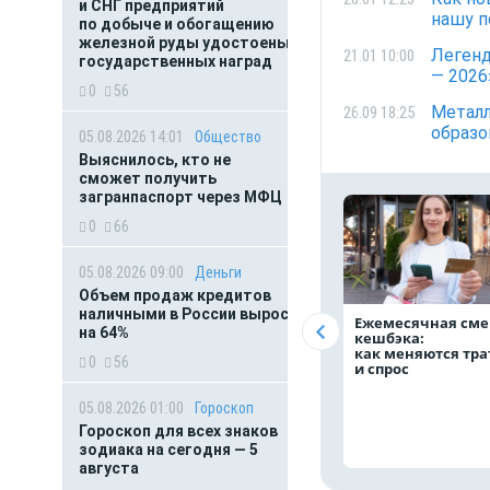
и СНГ предприятий
нашу 
по добыче и обогащению
железной руды удостоены
Легенд
21.01 10:00
государственных наград
— 2026
0
56
Металл
26.09 18:25
образо
05.08.2026 14:01
Общество
Выяснилось, кто не
сможет получить
загранпаспорт через МФЦ
0
66
05.08.2026 09:00
Деньги
Объем продаж кредитов
наличными в России вырос
Ежемесячная сме
на 64%
кешбэка:
как меняются тр
0
56
и спрос
05.08.2026 01:00
Гороскоп
Гороскоп для всех знаков
зодиака на сегодня — 5
августа