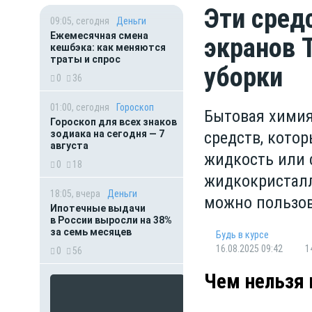
Эти сред
09:05, сегодня
Деньги
Ежемесячная смена
экранов 
кешбэка: как меняются
траты и спрос
уборки
0
36
01:00, сегодня
Гороскоп
Бытовая химия
Гороскоп для всех знаков
зодиака на сегодня — 7
средств, кото
августа
жидкость или 
0
18
жидкокристалл
18:05, вчера
Деньги
можно пользов
Ипотечные выдачи
в России выросли на 38%
за семь месяцев
Будь в курсе
16.08.2025 09:42
1
0
56
Чем нельзя