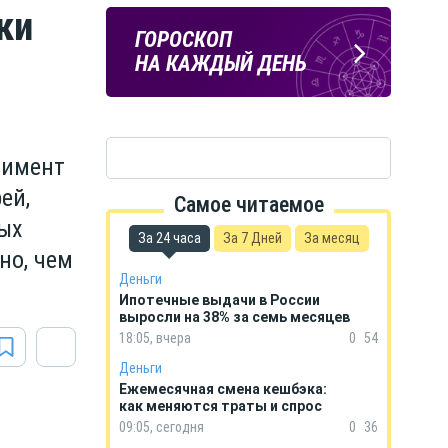
ки
ПОГОДА
ГОРОСКОП
В КУРСКЕ
НА КАЖДЫЙ ДЕНЬ
тимент
ей,
Самое читаемое
ых
За 24 часа
За 7 Дней
За месяц
но, чем
Деньги
Ипотечные выдачи в России
выросли на 38% за семь месяцев
18:05, вчера
0
54
Деньги
Ежемесячная смена кешбэка:
как меняются траты и спрос
09:05, сегодня
0
36