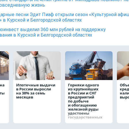
повседневную жизнь
арные песни Эдит Пиаф открыли сезон «Культурной афи
» в Курской и Белгородской областях
оинвест выделил 360 млн рублей на поддержку
вания в Курской и Белгородской областях
на
Ипотечные выдачи
Горняки одного
Объ
в России выросли
из крупнейших
кре
аты
на 38% за семь
в России и СНГ
нал
месяцев
предприятий
выро
по добыче
и обогащению
железной руды
удостоены
государственных
наград