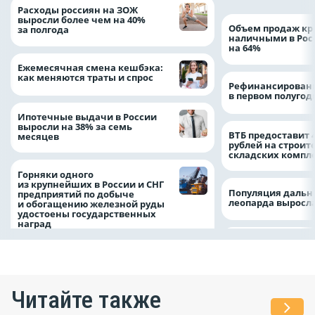
Расходы россиян на ЗОЖ
выросли более чем на 40%
Объем продаж кр
за полгода
наличными в Рос
на 64%
Ежемесячная смена кешбэка:
как меняются траты и спрос
Рефинансировани
в первом полугоди
Ипотечные выдачи в России
выросли на 38% за семь
ВТБ предоставит 
месяцев
рублей на строит
складских компл
Горняки одного
из крупнейших в России и СНГ
Популяция дальн
предприятий по добыче
леопарда выросла
и обогащению железной руды
удостоены государственных
наград
Читайте также