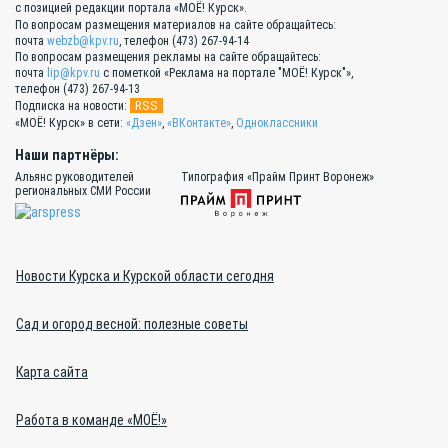
с позицией редакции портала «МОЁ! Курск».
По вопросам размещения материалов на сайте обращайтесь:
почта
webzb@kpv.ru
, телефон (473) 267-94-14
По вопросам размещения рекламы на сайте обращайтесь:
почта
lip@kpv.ru
с пометкой «Реклама на портале "МОЁ! Курск"»,
телефон (473) 267-94-13
RSS
Подписка на новости:
«МОЁ! Курск» в сети:
«Дзен»
,
«ВКонтакте»
,
Одноклассники
Наши партнёры:
Альянс руководителей
Типография «Прайм Принт Воронеж»
региональных СМИ России
Новости Курска и Курской области сегодня
Сад и огород весной: полезные советы
Карта сайта
Работа в команде «МОЁ!»