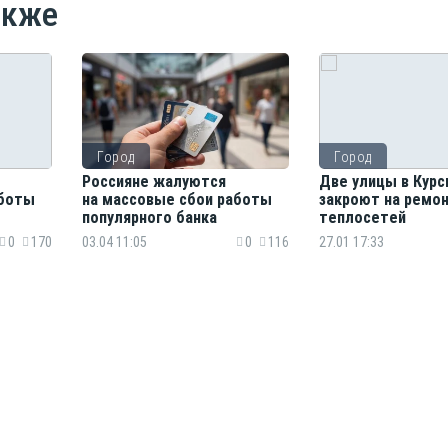
акже
Город
Город
Россияне жалуются
Две улицы в Курс
аботы
на массовые сбои работы
закроют на ремо
популярного банка
теплосетей
0
170
03.04 11:05
0
116
27.01 17:33