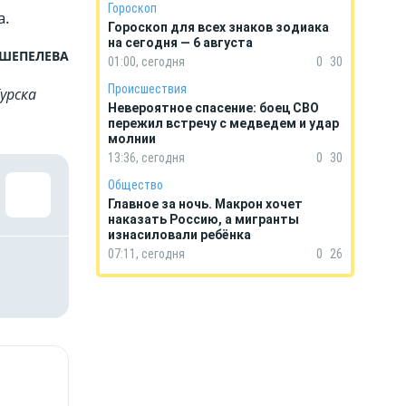
Гороскоп
а.
Гороскоп для всех знаков зодиака
на сегодня — 6 августа
 ШЕПЕЛЕВА
01:00, сегодня
0
30
Происшествия
урска
Невероятное спасение: боец СВО
пережил встречу с медведем и удар
молнии
13:36, сегодня
0
30
Общество
Главное за ночь. Макрон хочет
наказать Россию, а мигранты
изнасиловали ребёнка
07:11, сегодня
0
26