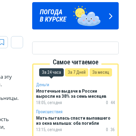
е
ПОГОДА
ГОРОСКОП
В КУРСКЕ
НА КАЖДЫЙ ДЕНЬ
Самое читаемое
За 24 часа
За 7 Дней
За месяц
а эту
.
Деньги
Ипотечные выдачи в России
выросли на 38% за семь месяцев
льницы.
18:05, сегодня
0
44
Происшествия
ость
Мать пыталась спасти выпавшего
из окна малыша: оба погибли
и,
13:15, сегодня
0
36