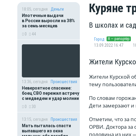
Куряне т
18:05, сегодня
Деньги
Ипотечные выдачи
в России выросли на 38%
В школах и са
за семь месяцев
0
44
Я — репортёр
Город
13.09.2022 16:47
1
Жители Курско
Жители Курской о
13:36, сегодня
Происшествия
тему пользовател
Невероятное спасение:
боец СВО пережил встречу
По словам горожан
с медведем и удар молнии
Дети замерзают и 
0
30
Отметим, что за 
13:15, сегодня
Происшествия
Мать пыталась спасти
ОРВИ. Доктора за 
выпавшего из окна
половина из них 
малыша: оба погибли