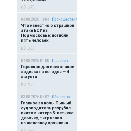
0
70
04.08.2026 13:04
Происшествия
Что известно о страшной
атаке ВСУ на
Подмосковье: погибли
пять человек
0
66
04.08.2026 01:00
Гороскоп
Гороскоп для всех знаков
зодиака на сегодня — 4
августа
0
50
03.08.2026 07:02
Общество
Главное за ночь. Пьяный
судоводитель разрубил
винтом катера 5-летнюю
девочку, тигр напал
на железнодорожника
0
56