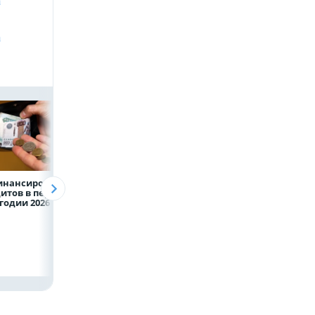
а
а
инансирование
ВТБ предоставит 4,9
Популяция
итов в первом
млрд рублей
дальневосточног
годии 2026 года
на строительство
леопарда выросл
складских
шесть раз
комплексов