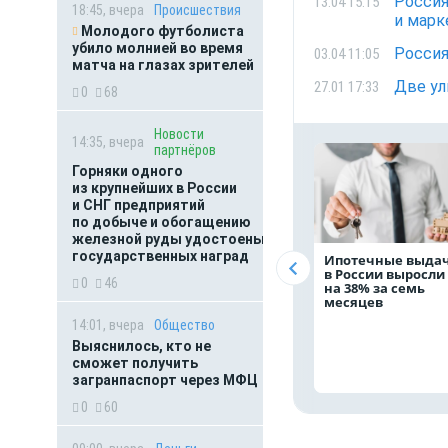
Россия
13.04 15:15
18:45, вчера
Происшествия
и марк
Молодого футболиста
убило молнией во время
Россия
03.04 11:05
матча на глазах зрителей
Две ул
27.01 17:33
0
68
Новости
14:35, вчера
партнёров
Горняки одного
из крупнейших в России
и СНГ предприятий
по добыче и обогащению
железной руды удостоены
государственных наград
Ипотечные выда
в России выросли
0
46
на 38% за семь
месяцев
14:01, вчера
Общество
Выяснилось, кто не
сможет получить
загранпаспорт через МФЦ
0
60