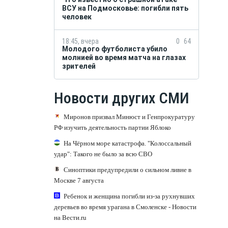
ВСУ на Подмосковье: погибли пять
человек
18:45, вчера
0
64
Молодого футболиста убило
молнией во время матча на глазах
зрителей
Новости других СМИ
Миронов призвал Минюст и Генпрокуратуру
РФ изучить деятельность партии Яблоко
На Чёрном море катастрофа. "Колоссальный
удар": Такого не было за всю СВО
Синоптики предупредили о сильном ливне в
Москве 7 августа
Ребенок и женщина погибли из-за рухнувших
деревьев во время урагана в Смоленске - Новости
на Вести.ru