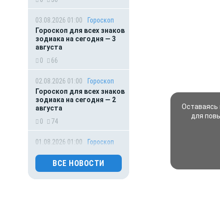
03.08.2026 01:00
Гороскоп
Гороскоп для всех знаков
зодиака на сегодня — 3
августа
0
66
02.08.2026 01:00
Гороскоп
Гороскоп для всех знаков
зодиака на сегодня — 2
Оставаясь 
августа
для пов
0
74
01.08.2026 01:00
Гороскоп
Гороскоп для всех знаков
зодиака на сегодня — 1
ВСЕ НОВОСТИ
августа
0
86
31.07.2026 16:50
Происшествия
Обрушение подъезда