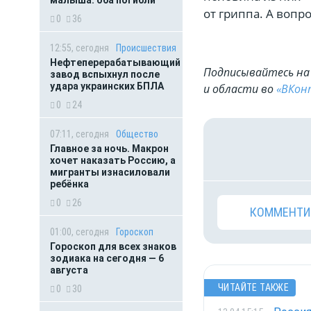
от гриппа. А вопр
0
36
12:55, сегодня
Происшествия
Нефтеперерабатывающий
Подписывайтесь на 
завод вспыхнул после
удара украинских БПЛА
и области во
«ВКон
0
24
07:11, сегодня
Общество
Главное за ночь. Макрон
хочет наказать Россию, а
мигранты изнасиловали
ребёнка
0
26
КОММЕНТИ
01:00, сегодня
Гороскоп
Гороскоп для всех знаков
зодиака на сегодня — 6
августа
ЧИТАЙТЕ ТАКЖЕ
0
30