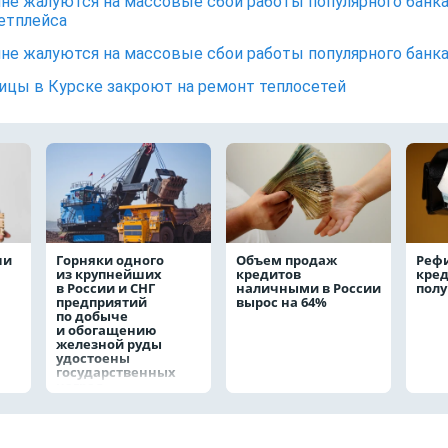
не жалуются на массовые сбои работы популярного банк
етплейса
не жалуются на массовые сбои работы популярного банк
ицы в Курске закроют на ремонт теплосетей
чи
Горняки одного
Объем продаж
Реф
из крупнейших
кредитов
кред
в России и СНГ
наличными в России
полу
предприятий
вырос на 64%
по добыче
и обогащению
железной руды
удостоены
государственных
наград