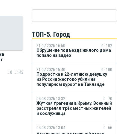
ТОП-5. Город
31.07.2026 16:50
0
102
Обрушение подъезда жилого дома
ке
попало на видео
нт
31.07.2026 15:40
0
100
0
145
Подростка и 22-летнюю девушку
из России жестоко убили на
популярном курорте в Таиланде
04.08.2026 13:32
0
70
Жуткая трагедия в Крыму. Военный
расстрелял трёх местных жителей
и сослуживца
04.08.2026 13:04
0
66
Что известно о страшной атаке