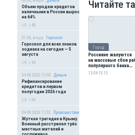
09:00, вчера
Деньги
Читайте т
Объем продаж кредитов
наличными в России вырос
на 64%
0
48
01:00, вчера
Гороскоп
Гороскоп для всех знаков
Город
зодиака на сегодня — 5
августа
Россияне жалуются
на массовые сбои р
0
44
популярного банка
и маркетплейса
13.04 15:15
04.08.2026 15:00
Деньги
Рефинансирование
кредитов в первом
полугодии 2026 года
0
56
04.08.2026 13:32
Происшествия
Жуткая трагедия в Крыму.
Военный расстрелял трёх
местных жителей и
сослуживца