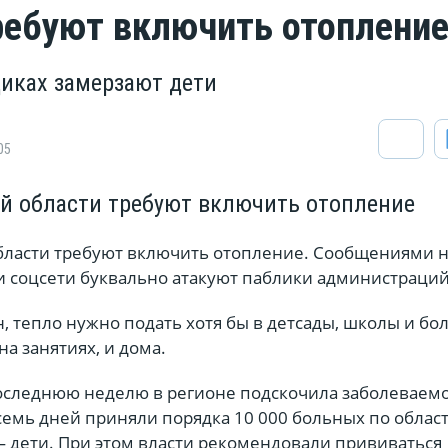
ребуют включить отоплени
диках замерзают дети
05
й области требуют включить отопление
бласти требуют включить отопление. Сообщениями н
и соцсети буквально атакуют паблики администраций
, тепло нужно подать хотя бы в детсады, школы и бо
на занятиях, и дома.
последнюю неделю в регионе подскочила заболеваем
семь дней приняли порядка 10 000 больных по област
— дети. При этом власти рекомендовали прививаться