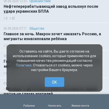
06.08.2026 12:55
Происшествия
Нефтеперерабатывающий завод вспыхнул после
удара украинских БПЛА
0
42
06.08.2026 07:11
Общество
Главное за ночь. Макрон хочет наказать Россию, а
мигранты изнасиловали ребёнка
0
46
Оставаясь на сайте, Вы даете согласие на
06.08.2026 01:00
Гороскоп
использование cookies, которые применяются для
повышения качества рекомендаций согласно
Гороскоп для всех знаков зодиака на сегодня — 6
Политике
. Отказаться от cookies, можно через
августа
настройки Вашего браузера.
0
48
OK
05.08.2026 18:45
Происшествия
Молодого футболиста убило молнией во время
матча на глазах зрителей
0
90
Рубрики
Написать
Живая лента