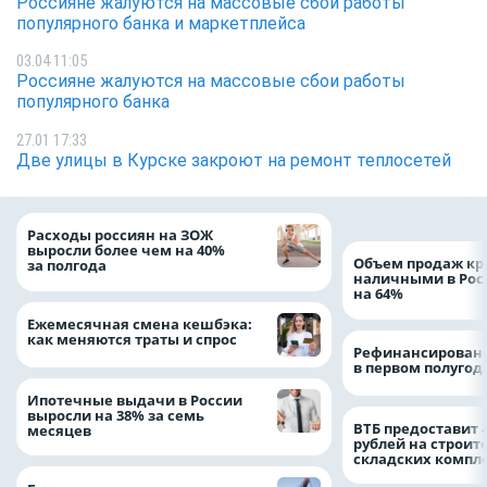
Россияне жалуются на массовые сбои работы
популярного банка и маркетплейса
03.04 11:05
Россияне жалуются на массовые сбои работы
популярного банка
27.01 17:33
Две улицы в Курске закроют на ремонт теплосетей
Расходы россиян на ЗОЖ
выросли более чем на 40%
Объем продаж кр
за полгода
наличными в Рос
на 64%
Ежемесячная смена кешбэка:
как меняются траты и спрос
Рефинансировани
в первом полугоди
Ипотечные выдачи в России
выросли на 38% за семь
ВТБ предоставит 
месяцев
рублей на строит
складских компл