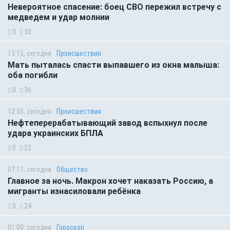
Невероятное спасение: боец СВО пережил встречу с
медведем и удар молнии
0
30
13:15, сегодня
Происшествия
Мать пыталась спасти выпавшего из окна малыша:
оба погибли
0
36
12:55, сегодня
Происшествия
Нефтеперерабатывающий завод вспыхнул после
удара украинских БПЛА
0
22
07:11, сегодня
Общество
Главное за ночь. Макрон хочет наказать Россию, а
мигранты изнасиловали ребёнка
0
24
01:00, сегодня
Гороскоп