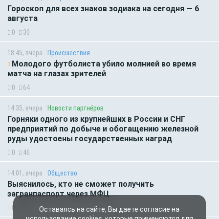
Гороскоп для всех знаков зодиака на сегодня — 6
августа
0
30
18:45, вчера
Происшествия
Молодого футболиста убило молнией во время
матча на глазах зрителей
0
64
14:35, вчера
Новости партнёров
Горняки одного из крупнейших в России и СНГ
предприятий по добыче и обогащению железной
руды удостоены государственных наград
0
46
14:01, вчера
Общество
Выяснилось, кто не сможет получить
загранпаспорт через МФЦ
0
60
Оставаясь на сайте, Вы даете согласие на
использование cookies, которые применяются для