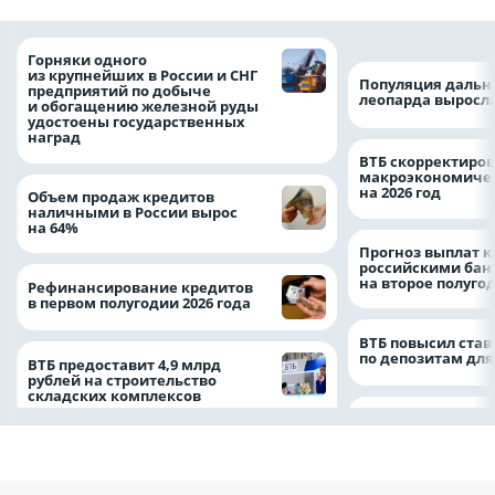
Горняки одного
из крупнейших в России и СНГ
Популяция дальн
предприятий по добыче
леопарда выросла
и обогащению железной руды
удостоены государственных
наград
ВТБ скорректиро
макроэкономичес
на 2026 год
Объем продаж кредитов
наличными в России вырос
на 64%
Прогноз выплат 
российскими ба
на второе полуго
Рефинансирование кредитов
в первом полугодии 2026 года
ВТБ повысил став
по депозитам для
ВТБ предоставит 4,9 млрд
рублей на строительство
складских комплексов