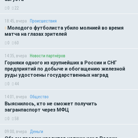
0
22
18:45, вчера
Происшествия
Молодого футболиста убило молнией во время
матча на глазах зрителей
0
60
14:35, вчера
Новости партнёров
Горняки одного из крупнейших в России и СНГ
предприятий по добыче и обогащению железной
руды удостоены государственных наград
0
44
14:01, вчера
Общество
Выяснилось, кто не сможет получить
загранпаспорт через МФЦ
0
58
09:00, вчера
Деньги