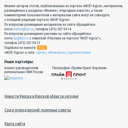
Мнения авторов статей, опубликованных на портале «МОЁ! Курск», материалов,
размещённых в разделах «Мнения», «Народные новости», а также
комментариев пользователей к материалам сайта могут не совпадать
с позицией редакции портала «МОЁ! Курск».
По вопросам размещения материалов на сайте обращайтесь:
почта
webzb@kpv.ru
, телефон (473) 267-94-14
По вопросам размещения рекламы на сайте обращайтесь:
почта
lip@kpv.ru
с пометкой «Реклама на портале "МОЁ! Курск"»,
телефон (473) 267-94-13
RSS
Подписка на новости:
«МОЁ! Курск» в сети:
«Дзен»
,
«ВКонтакте»
,
Одноклассники
Наши партнёры:
Альянс руководителей
Типография «Прайм Принт Воронеж»
региональных СМИ России
Новости Курска и Курской области сегодня
Сад и огород весной: полезные советы
Карта сайта