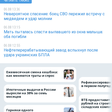
ЧИТАЙТЕ ТАКЖЕ
06.08 13:36
Невероятное спасение: боец СВО пережил встречу с
медведем и удар молнии
06.08 13:15
Мать пыталась спасти выпавшего из окна малыша:
оба погибли
06.08 12:55
Нефтеперерабатывающий завод вспыхнул после
удара украинских БПЛА
на 64%
Ежемесячная смена кешбэка:
как меняются траты и спрос
Рефинансировани
в первом полугоди
Ипотечные выдачи в России
выросли на 38% за семь
месяцев
ВТБ предоставит 
рублей на строит
складских компл
Горняки одного