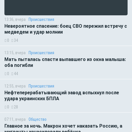
13:36, вчера
Происшествия
Невероятное спасение: боец СВО пережил встречу с
медведем и удар молнии
0
34
13:15, вчера
Происшествия
Мать пыталась спасти выпавшего из окна малыша:
оба погибли
0
44
12:55, вчера
Происшествия
Нефтеперерабатывающий завод вспыхнул после
удара украинских БПЛА
0
28
07:11, вчера
Общество
Главное за ночь. Макрон хочет наказать Россию, а
мигранты изнасиловали ребёнка