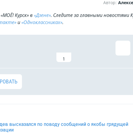
Автор:
Алекс
«МОЁ! Курск» в
«Дзене»
. Cледите за главными новостями К
такте»
и
«Одноклассниках»
.
1
РОВАТЬ
ев высказался по поводу сообщений о якобы грядущей
изации