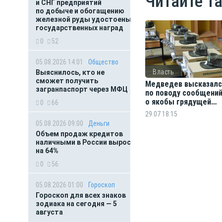
Читайте т
и СНГ предприятий
по добыче и обогащению
железной руды удостоены
государственных наград
0
52
05.08.2026 14:01
Общество
Власть
Выяснилось, кто не
сможет получить
Медведев высказалс
загранпаспорт через МФЦ
по поводу сообщени
о якобы грядущей
0
66
мобилизации
29.07 18:15
05.08.2026 09:00
Деньги
Объем продаж кредитов
наличными в России вырос
на 64%
0
56
05.08.2026 01:00
Гороскоп
Гороскоп для всех знаков
зодиака на сегодня — 5
августа