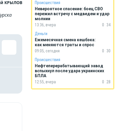
ей КРЫЛОВ
Происшествия
Невероятное спасение: боец СВО
пережил встречу с медведем и удар
урска
молнии
13:36, вчера
0
34
Деньги
Ежемесячная смена кешбэка:
как меняются траты и спрос
09:05, сегодня
0
30
Происшествия
Нефтеперерабатывающий завод
вспыхнул после удара украинских
БПЛА
12:55, вчера
0
28