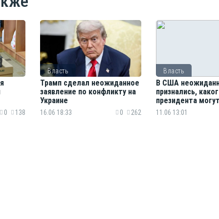
акже
Власть
Власть
я
Трамп сделал неожиданное
В США неожидан
й
заявление по конфликту на
признались, како
Украине
президента могут
следующим
0
138
16.06 18:33
0
262
11.06 13:01