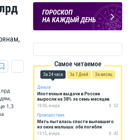
млрд
ПОГОДА
ГОРОСКОП
В КУРСКЕ
НА КАЖДЫЙ ДЕНЬ
рянам,
Самое читаемое
За 24 часа
За 7 Дней
За месяц
Деньги
млрд
Ипотечные выдачи в России
дям,
выросли на 38% за семь месяцев
е 1,3
18:05, вчера
0
52
на
Происшествия
Мать пыталась спасти выпавшего
из окна малыша: оба погибли
13:15, вчера
0
42