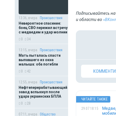
Подписывайтесь на 
13:36, вчера
Происшествия
и области во
«ВКон
Невероятное спасение:
боец СВО пережил встречу
с медведем и удар молнии
0
34
13:15, вчера
Происшествия
Мать пыталась спасти
выпавшего из окна
малыша: оба погибли
КОММЕНТИ
0
42
12:55, вчера
Происшествия
Нефтеперерабатывающий
завод вспыхнул после
удара украинских БПЛА
ЧИТАЙТЕ ТАКЖЕ
0
28
Медвед
29.07 18:15
мобил
07:11, вчера
Общество