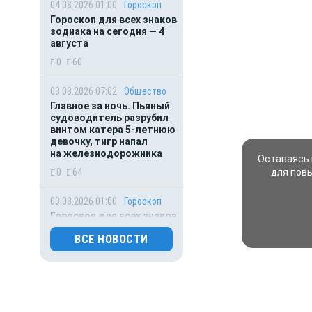
04.08.2026 01:00
Гороскоп
Гороскоп для всех знаков
зодиака на сегодня — 4
августа
0
60
03.08.2026 07:02
Общество
Главное за ночь. Пьяный
судоводитель разрубил
винтом катера 5-летнюю
девочку, тигр напал
на железнодорожника
Оставаясь 
0
64
для пов
03.08.2026 01:00
Гороскоп
Гороскоп для всех знаков
зодиака на сегодня — 3
ВСЕ НОВОСТИ
августа
0
72
02.08.2026 01:00
Гороскоп
Гороскоп для всех знаков