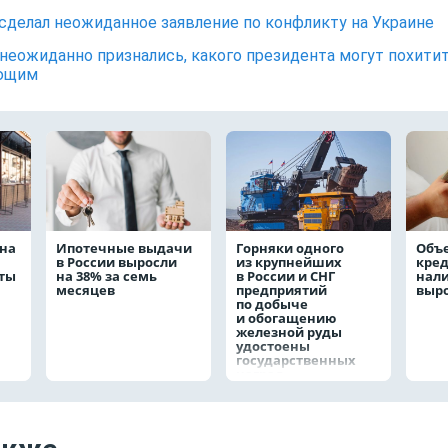
сделал неожиданное заявление по конфликту на Украине
неожиданно признались, какого президента могут похити
ющим
на
Ипотечные выдачи
Горняки одного
Объ
в России выросли
из крупнейших
кре
аты
на 38% за семь
в России и СНГ
нал
месяцев
предприятий
выро
по добыче
и обогащению
железной руды
удостоены
государственных
наград