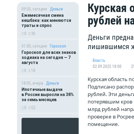
Курская 
09:05, сегодня
Деньги
Ежемесячная смена
рублей н
кешбэка: как меняются
траты и спрос
0
30
Деньги предна
лишившимся ж
01:00, сегодня
Гороскоп
Гороскоп для всех знаков
зодиака на сегодня — 7
Власть
августа
02.09.2025 18:00
2
0
18
Курская область 
18:05, вчера
Деньги
Подписано распор
Ипотечные выдачи
рублей. Эти день
в России выросли на 38%
за семь месяцев
потерявшим кров и
0
52
млрд рублей напра
проверке в Росре
помещение.