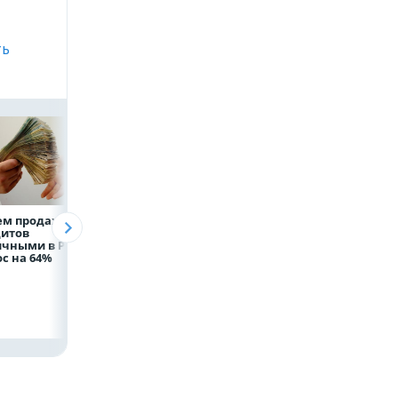
ть
ем продаж
Рефинансирование
ВТБ предоставит 
дитов
кредитов в первом
млрд рублей
ичными в России
полугодии 2026 года
на строительство
с на 64%
складских
комплексов