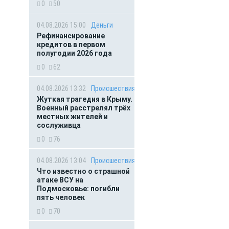
0
50
04.08.2026 15:00
Деньги
Рефинансирование
кредитов в первом
полугодии 2026 года
0
62
04.08.2026 13:32
Происшествия
Жуткая трагедия в Крыму.
Военный расстрелял трёх
местных жителей и
сослуживца
0
76
04.08.2026 13:04
Происшествия
Что известно о страшной
атаке ВСУ на
Подмосковье: погибли
пять человек
0
70