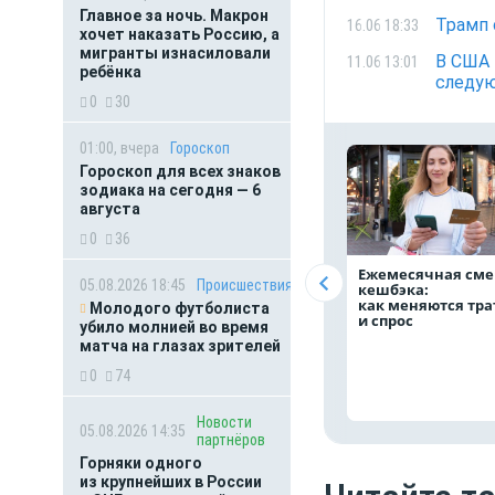
Главное за ночь. Макрон
Трамп 
16.06 18:33
хочет наказать Россию, а
мигранты изнасиловали
В США 
11.06 13:01
ребёнка
следу
0
30
01:00, вчера
Гороскоп
Гороскоп для всех знаков
зодиака на сегодня — 6
августа
0
36
Ежемесячная сме
05.08.2026 18:45
Происшествия
кешбэка:
как меняются тр
Молодого футболиста
и спрос
убило молнией во время
матча на глазах зрителей
0
74
Новости
05.08.2026 14:35
партнёров
Горняки одного
из крупнейших в России