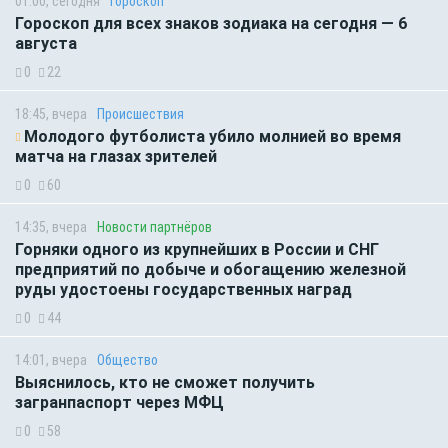
01:00, сегодня
Гороскоп
Гороскоп для всех знаков зодиака на сегодня — 6
августа
0
22
18:45, вчера
Происшествия
Молодого футболиста убило молнией во время
матча на глазах зрителей
0
60
14:35, вчера
Новости партнёров
Горняки одного из крупнейших в России и СНГ
предприятий по добыче и обогащению железной
руды удостоены государственных наград
0
44
14:01, вчера
Общество
Выяснилось, кто не сможет получить
загранпаспорт через МФЦ
0
58