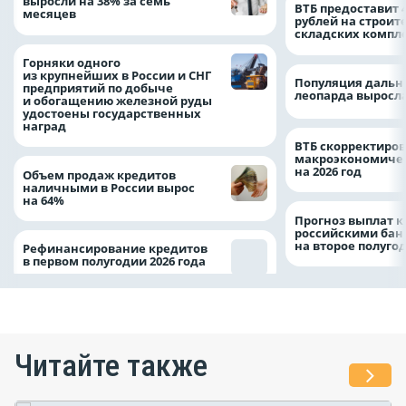
выросли на 38% за семь
ВТБ предоставит 
месяцев
рублей на строит
складских компл
Горняки одного
из крупнейших в России и СНГ
Популяция дальн
предприятий по добыче
леопарда выросла
и обогащению железной руды
удостоены государственных
наград
ВТБ скорректиро
макроэкономичес
на 2026 год
Объем продаж кредитов
наличными в России вырос
на 64%
Прогноз выплат 
российскими ба
на второе полуго
Рефинансирование кредитов
в первом полугодии 2026 года
Читайте также