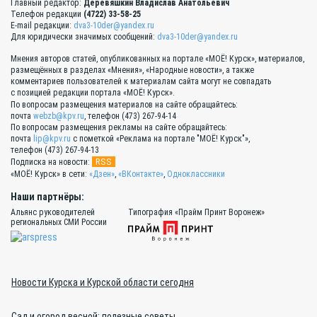
Главный редактор:
Деревяшкин Владислав Анатольевич
Телефон редакции
(4722) 33-58-25
E-mail редакции:
dva3-10der@yandex.ru
Для юридически значимых сообщений:
dva3-10der@yandex.ru
Мнения авторов статей, опубликованных на портале «МОЁ! Курск», материалов,
размещённых в разделах «Мнения», «Народные новости», а также
комментариев пользователей к материалам сайта могут не совпадать
с позицией редакции портала «МОЁ! Курск».
По вопросам размещения материалов на сайте обращайтесь:
почта
webzb@kpv.ru
, телефон (473) 267-94-14
По вопросам размещения рекламы на сайте обращайтесь:
почта
lip@kpv.ru
с пометкой «Реклама на портале "МОЁ! Курск"»,
телефон (473) 267-94-13
RSS
Подписка на новости:
«МОЁ! Курск» в сети:
«Дзен»
,
«ВКонтакте»
,
Одноклассники
Наши партнёры:
Альянс руководителей
Типография «Прайм Принт Воронеж»
региональных СМИ России
Новости Курска и Курской области сегодня
Сад и огород весной: полезные советы