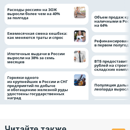
Расходы россиян на ЗОЖ
выросли более чем на 40%
Объем продаж кр
за полгода
наличными в Рос
на 64%
Ежемесячная смена кешбэка:
как меняются траты и спрос
Рефинансировани
в первом полугоди
Ипотечные выдачи в России
выросли на 38% за семь
ВТБ предоставит 
месяцев
рублей на строит
складских компл
Горняки одного
из крупнейших в России и СНГ
Популяция дальн
предприятий по добыче
леопарда выросла
и обогащению железной руды
удостоены государственных
наград
Читайте также