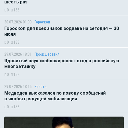
шесть раз
0
156
30.07.2026 01:00
Гороскоп
Гороскоп для всех знаков зодиака на сегодня — 30
июля
0
138
29.07.2026 18:31
Происшествия
Ядовитый паук «заблокировал» вход в российскую
многоэтажку
0
152
29.07.2026 18:15
Власть
Медведев высказался по поводу сообщений
о якобы грядущей мобилизации
0
156