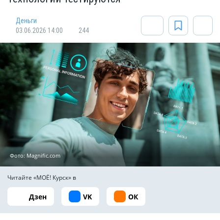
Деньги
03.06.2026 14:00
244
Фото: Magnific.com
Читайте «МОЁ! Курск» в
Дзен
VK
ОК