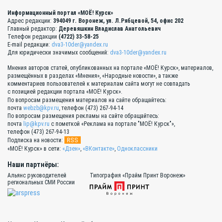
Информационный портал «МОЁ! Курск»
Адрес редакции:
394049 г. Воронеж, ул. Л.Рябцевой, 54, офис 202
Главный редактор:
Деревяшкин Владислав Анатольевич
Телефон редакции
(4722) 33-58-25
E-mail редакции:
dva3-10der@yandex.ru
Для юридически значимых сообщений:
dva3-10der@yandex.ru
Мнения авторов статей, опубликованных на портале «МОЁ! Курск», материалов,
размещённых в разделах «Мнения», «Народные новости», а также
комментариев пользователей к материалам сайта могут не совпадать
с позицией редакции портала «МОЁ! Курск».
По вопросам размещения материалов на сайте обращайтесь:
почта
webzb@kpv.ru
, телефон (473) 267-94-14
По вопросам размещения рекламы на сайте обращайтесь:
почта
lip@kpv.ru
с пометкой «Реклама на портале "МОЁ! Курск"»,
телефон (473) 267-94-13
RSS
Подписка на новости:
«МОЁ! Курск» в сети:
«Дзен»
,
«ВКонтакте»
,
Одноклассники
Наши партнёры:
Альянс руководителей
Типография «Прайм Принт Воронеж»
региональных СМИ России