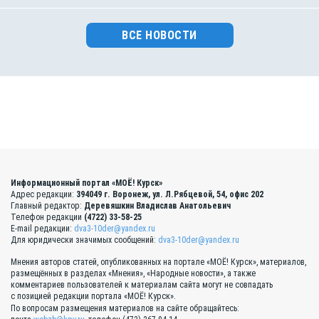
ВСЕ НОВОСТИ
Информационный портал «МОЁ! Курск»
Адрес редакции:
394049 г. Воронеж, ул. Л.Рябцевой, 54, офис 202
Главный редактор:
Деревяшкин Владислав Анатольевич
Телефон редакции
(4722) 33-58-25
E-mail редакции:
dva3-10der@yandex.ru
Для юридически значимых сообщений:
dva3-10der@yandex.ru
Мнения авторов статей, опубликованных на портале «МОЁ! Курск», материалов,
размещённых в разделах «Мнения», «Народные новости», а также
комментариев пользователей к материалам сайта могут не совпадать
с позицией редакции портала «МОЁ! Курск».
По вопросам размещения материалов на сайте обращайтесь: