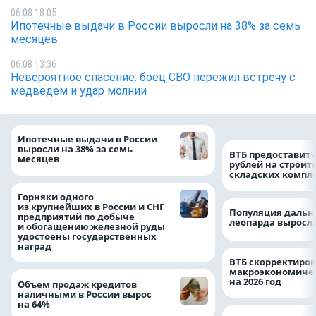
06.08 18:05
Ипотечные выдачи в России выросли на 38% за семь
месяцев
06.08 13:36
Невероятное спасение: боец СВО пережил встречу с
медведем и удар молнии
Ипотечные выдачи в России
выросли на 38% за семь
ВТБ предоставит 
месяцев
рублей на строит
складских компл
Горняки одного
из крупнейших в России и СНГ
Популяция дальн
предприятий по добыче
леопарда выросла
и обогащению железной руды
удостоены государственных
наград
ВТБ скорректиро
макроэкономичес
на 2026 год
Объем продаж кредитов
наличными в России вырос
на 64%