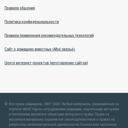
Правила общения
Политика конфиденциальности
Правила применения рекомендательных технологий
Сайт о домашних животных «Моё зверьё»
Центр интернет-проектов (изготовление сайтов)
Все права защищены, 2007–2024. Любые материалы, размещенные на
портале «МОЁ! Курск» сотрудниками редакции, нештатными авторами
и читателями,являются объектами авторского права. Права на
указанные материалы охраняются законодательством о правах на
результаты интеллектуальной деятельности.Полное или частичное