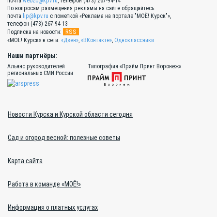
почта
webzb@kpv.ru
, телефон (473) 267-94-14
По вопросам размещения рекламы на сайте обращайтесь:
почта
lip@kpv.ru
с пометкой «Реклама на портале "МОЁ! Курск"»,
телефон (473) 267-94-13
RSS
Подписка на новости:
«МОЁ! Курск» в сети:
«Дзен»
,
«ВКонтакте»
,
Одноклассники
Наши партнёры:
Альянс руководителей
Типография «Прайм Принт Воронеж»
региональных СМИ России
Новости Курска и Курской области сегодня
Сад и огород весной: полезные советы
Карта сайта
Работа в команде «МОЁ!»
Информация о платных услугах