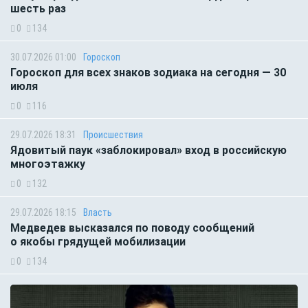
шесть раз
0
134
30.07.2026 01:00
Гороскоп
Гороскоп для всех знаков зодиака на сегодня — 30
июля
0
116
29.07.2026 18:31
Происшествия
Ядовитый паук «заблокировал» вход в российскую
многоэтажку
0
132
29.07.2026 18:15
Власть
Медведев высказался по поводу сообщений
о якобы грядущей мобилизации
0
134