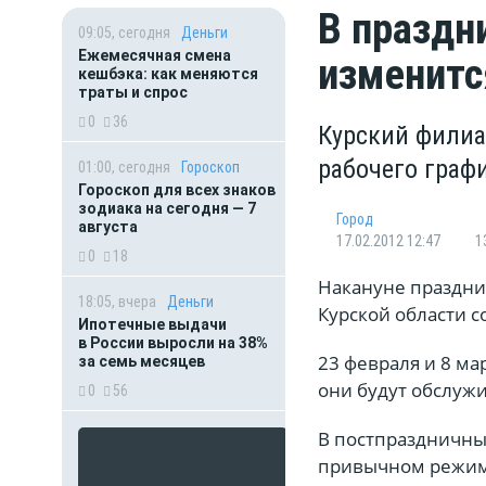
В праздн
09:05, сегодня
Деньги
Ежемесячная смена
изменитс
кешбэка: как меняются
траты и спрос
0
36
Курский филиа
рабочего графи
01:00, сегодня
Гороскоп
Гороскоп для всех знаков
зодиака на сегодня — 7
Город
августа
17.02.2012 12:47
1
0
18
Накануне праздник
18:05, вчера
Деньги
Курской области с
Ипотечные выдачи
в России выросли на 38%
23 февраля и 8 ма
за семь месяцев
они будут обслужи
0
56
В постпраздничные
привычном режиме.