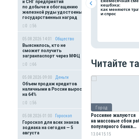
Ежемесячная сме
и СНГ предприятий
кешбэка:
по добыче и обогащению
как меняются тр
железной руды удостоены
и спрос
государственных наград
0
56
05.08.2026 14:01
Общество
Выяснилось, кто не
сможет получить
загранпаспорт через МФЦ
Читайте т
0
66
05.08.2026 09:00
Деньги
Объем продаж кредитов
наличными в России вырос
на 64%
0
56
Город
Россияне жалуются
05.08.2026 01:00
Гороскоп
на массовые сбои р
Гороскоп для всех знаков
популярного банка
зодиака на сегодня — 5
и маркетплейса
августа
13.04 15:15