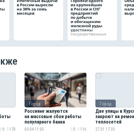
на
Ипотечные выдачи
Горняки одного
Объ
в России выросли
из крупнейших
кре
аты
на 38% за семь
в России и СНГ
нал
месяцев
предприятий
выро
по добыче
и обогащению
железной руды
удостоены
государственных
наград
акже
Город
Город
Россияне жалуются
Две улицы в Курс
аботы
на массовые сбои работы
закроют на ремо
популярного банка
теплосетей
0
170
03.04 11:05
0
116
27.01 17:33