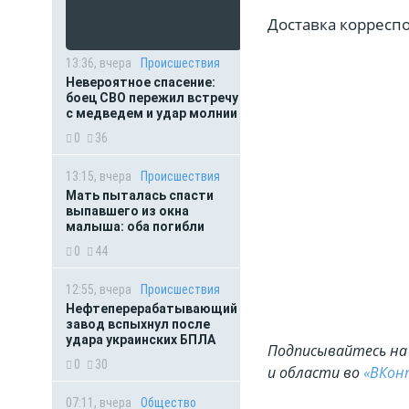
Доставка корресп
13:36, вчера
Происшествия
Невероятное спасение:
боец СВО пережил встречу
с медведем и удар молнии
0
36
13:15, вчера
Происшествия
Мать пыталась спасти
выпавшего из окна
малыша: оба погибли
0
44
12:55, вчера
Происшествия
Нефтеперерабатывающий
завод вспыхнул после
удара украинских БПЛА
Подписывайтесь на 
0
30
и области во
«ВКон
07:11, вчера
Общество