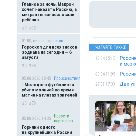
Главное за ночь. Макрон
хочет наказать Россию, а
мигранты изнасиловали
ребёнка
0
32
01:00, вчера
Гороскоп
Гороскоп для всех знаков
ЧИТАЙТЕ ТАКЖЕ
зодиака на сегодня — 6
августа
Россия
13.04 15:15
и марк
0
38
Россия
03.04 11:05
05.08.2026 18:45
Происшествия
Две ул
27.01 17:33
Молодого футболиста
убило молнией во время
матча на глазах зрителей
0
78
Новости
05.08.2026 14:35
партнёров
Горняки одного
из крупнейших в России