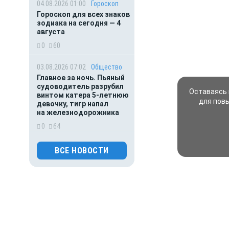
04.08.2026 01:00
Гороскоп
Гороскоп для всех знаков
зодиака на сегодня — 4
августа
0
60
03.08.2026 07:02
Общество
Главное за ночь. Пьяный
судоводитель разрубил
Оставаясь 
винтом катера 5-летнюю
для пов
девочку, тигр напал
на железнодорожника
0
64
03.08.2026 01:00
Гороскоп
ВСЕ НОВОСТИ
Гороскоп для всех знаков
зодиака на сегодня — 3
августа
0
76
02.08.2026 01:00
Гороскоп
Гороскоп для всех знаков