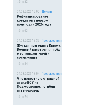
0
52
04.08.2026 15:00
Деньги
Рефинансирование
кредитов в первом
полугодии 2026 года
0
62
04.08.2026 13:32
Происшествия
Жуткая трагедия в Крыму.
Военный расстрелял трёх
местных жителей и
сослуживца
0
84
04.08.2026 13:04
Происшествия
Что известно о страшной
атаке ВСУ на
Подмосковье: погибли
пять человек
0
74