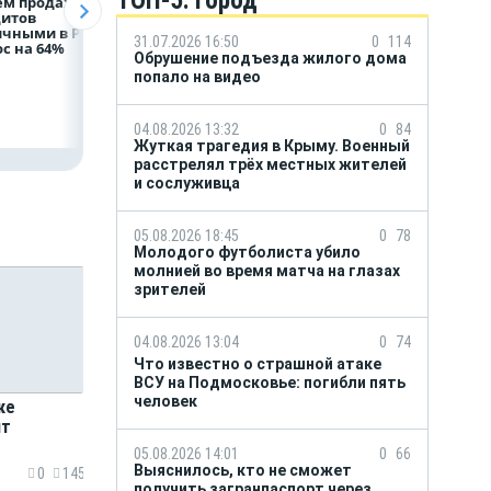
ТОП-5. Город
ем продаж
Рефинансирование
ВТБ предоставит 
дитов
кредитов в первом
млрд рублей
ичными в России
полугодии 2026 года
на строительство
31.07.2026 16:50
0
114
с на 64%
складских
Обрушение подъезда жилого дома
комплексов
попало на видео
04.08.2026 13:32
0
84
Жуткая трагедия в Крыму. Военный
расстрелял трёх местных жителей
и сослуживца
05.08.2026 18:45
0
78
Молодого футболиста убило
молнией во время матча на глазах
зрителей
04.08.2026 13:04
0
74
Что известно о страшной атаке
ВСУ на Подмосковье: погибли пять
человек
ке
нт
05.08.2026 14:01
0
66
Выяснилось, кто не сможет
0
145
получить загранпаспорт через