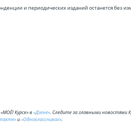
онденции и периодических изданий останется без и
«МОЁ! Курск» в
«Дзене»
. Cледите за главными новостями К
такте»
и
«Одноклассниках»
.