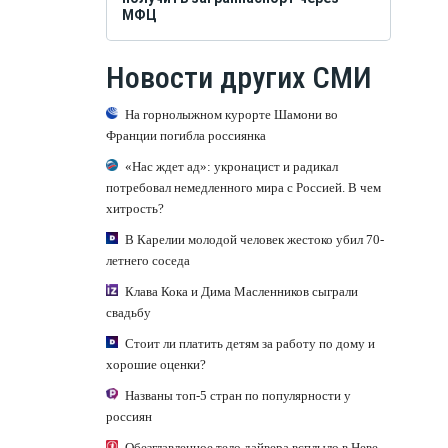
МФЦ
Новости других СМИ
На горнолыжном курорте Шамони во
Франции погибла россиянка
«Нас ждет ад»: укронацист и радикал
потребовал немедленного мира с Россией. В чем
хитрость?
В Карелии молодой человек жестоко убил 70-
летнего соседа
Клава Кока и Дима Масленников сыграли
свадьбу
Стоит ли платить детям за работу по дому и
хорошие оценки?
Названы топ-5 стран по популярности у
россиян
Обезглавленное тело дайвера всплыло в Неве