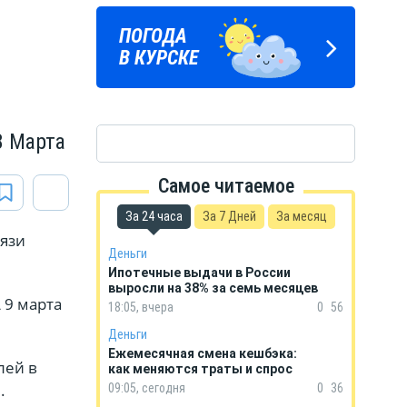
ПОГОДА
ГОРОСКОП
В КУРСКЕ
НА КАЖДЫЙ ДЕНЬ
8 Марта
Самое читаемое
За 24 часа
За 7 Дней
За месяц
вязи
Деньги
Ипотечные выдачи в России
выросли на 38% за семь месяцев
 9 марта
18:05, вчера
0
56
Деньги
Ежемесячная смена кешбэка:
лей в
как меняются траты и спрос
.
09:05, сегодня
0
36