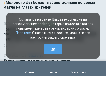
Молодого футболиста убило молнией во время
матча на глазах зрителей
0
78
Оставаясь на сайте, Вы даете согласие на
05.08.2026 14:35
Новости партнёров
использование cookies, которые применяются для
повышения качества рекомендаций согласно
Горняки одного из крупнейших в России и СНГ
Политике
. Отказаться от cookies, можно через
предприятий по добыче и обогащению железной
настройки Вашего браузера.
руды удостоены государственных наград
0
56
OK
05.08.2026 14:01
Общество
Выяснилось, кто не сможет получить
загранпаспорт через МФЦ
0
66
Рубрики
Написать
Живая лента
05.08.2026 09:00
Деньги
Объем продаж кредитов наличными в России
вырос на 64%
0
56