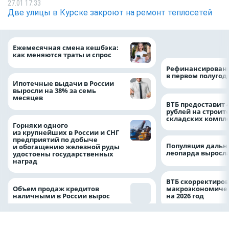
27.01 17:33
Две улицы в Курске закроют на ремонт теплосетей
на 64%
Ежемесячная смена кешбэка:
как меняются траты и спрос
Рефинансировани
в первом полугоди
Ипотечные выдачи в России
выросли на 38% за семь
месяцев
ВТБ предоставит 
рублей на строит
складских компл
Горняки одного
из крупнейших в России и СНГ
предприятий по добыче
Популяция дальн
и обогащению железной руды
леопарда выросла
удостоены государственных
наград
ВТБ скорректиро
Объем продаж кредитов
макроэкономичес
наличными в России вырос
на 2026 год