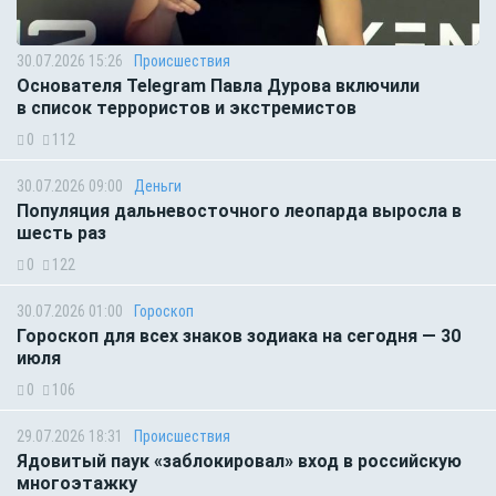
30.07.2026 15:26
Происшествия
Основателя Telegram Павла Дурова включили
в список террористов и экстремистов
0
112
30.07.2026 09:00
Деньги
Популяция дальневосточного леопарда выросла в
шесть раз
0
122
30.07.2026 01:00
Гороскоп
Гороскоп для всех знаков зодиака на сегодня — 30
июля
0
106
29.07.2026 18:31
Происшествия
Ядовитый паук «заблокировал» вход в российскую
многоэтажку