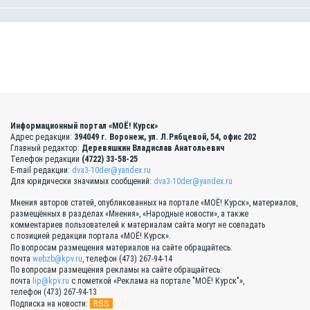
Информационный портал «МОЁ! Курск»
Адрес редакции:
394049 г. Воронеж, ул. Л.Рябцевой, 54, офис 202
Главный редактор:
Деревяшкин Владислав Анатольевич
Телефон редакции
(4722) 33-58-25
E-mail редакции:
dva3-10der@yandex.ru
Для юридически значимых сообщений:
dva3-10der@yandex.ru
Мнения авторов статей, опубликованных на портале «МОЁ! Курск», материалов,
размещённых в разделах «Мнения», «Народные новости», а также
комментариев пользователей к материалам сайта могут не совпадать
с позицией редакции портала «МОЁ! Курск».
По вопросам размещения материалов на сайте обращайтесь:
почта
webzb@kpv.ru
, телефон (473) 267-94-14
По вопросам размещения рекламы на сайте обращайтесь:
почта
lip@kpv.ru
с пометкой «Реклама на портале "МОЁ! Курск"»,
телефон (473) 267-94-13
RSS
Подписка на новости: