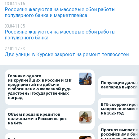
13.04 15:15
Россияне жалуются на массовые сбои работы
популярного банка и маркетплейса
03.04 11:05
Россияне жалуются на массовые сбои работы
популярного банка
27.01 17:33
Две улицы в Курске закроют на ремонт теплосетей
Горняки одного
из крупнейших в России и СНГ
Популяция дальн
предприятий по добыче
леопарда выросла
и обогащению железной руды
удостоены государственных
наград
ВТБ скорректиро
макроэкономичес
на 2026 год
Объем продаж кредитов
наличными в России вырос
на 64%
Прогноз выплат 
российскими ба
на второе полуго