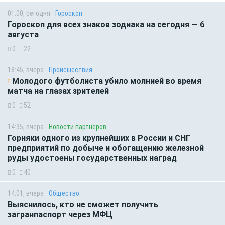
01:00, сегодня
Гороскоп
Гороскоп для всех знаков зодиака на сегодня — 6
августа
0
22
18:45, вчера
Происшествия
Молодого футболиста убило молнией во время
матча на глазах зрителей
0
52
14:35, вчера
Новости партнёров
Горняки одного из крупнейших в России и СНГ
предприятий по добыче и обогащению железной
руды удостоены государственных наград
0
40
14:01, вчера
Общество
Выяснилось, кто не сможет получить
загранпаспорт через МФЦ