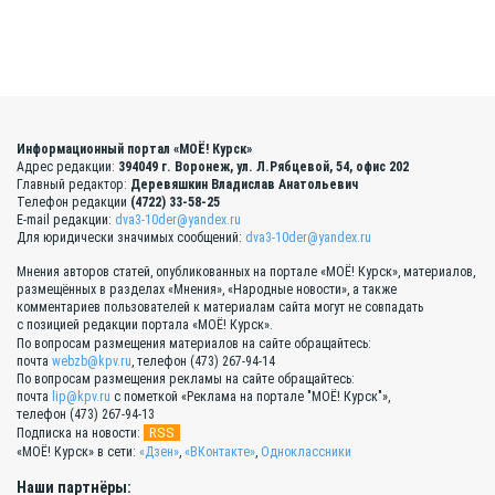
Информационный портал «МОЁ! Курск»
Адрес редакции:
394049 г. Воронеж, ул. Л.Рябцевой, 54, офис 202
Главный редактор:
Деревяшкин Владислав Анатольевич
Телефон редакции
(4722) 33-58-25
E-mail редакции:
dva3-10der@yandex.ru
Для юридически значимых сообщений:
dva3-10der@yandex.ru
Мнения авторов статей, опубликованных на портале «МОЁ! Курск», материалов,
размещённых в разделах «Мнения», «Народные новости», а также
комментариев пользователей к материалам сайта могут не совпадать
с позицией редакции портала «МОЁ! Курск».
По вопросам размещения материалов на сайте обращайтесь:
почта
webzb@kpv.ru
, телефон (473) 267-94-14
По вопросам размещения рекламы на сайте обращайтесь:
почта
lip@kpv.ru
с пометкой «Реклама на портале "МОЁ! Курск"»,
телефон (473) 267-94-13
RSS
Подписка на новости:
«МОЁ! Курск» в сети:
«Дзен»
,
«ВКонтакте»
,
Одноклассники
Наши партнёры: