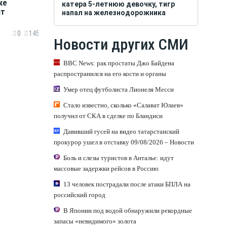
ке
катера 5-летнюю девочку, тигр
нт
напал на железнодорожника
0
145
Новости других СМИ
BBC News: рак простаты Джо Байдена
распространился на его кости и органы
Умер отец футболиста Лионеля Месси
Стало известно, сколько «Салават Юлаев»
получил от СКА в сделке по Бландиси
Давивший гусей на видео татарстанский
прокурор ушел в отставку 09/08/2026 – Новости
Боль и слезы туристов в Анталье: идут
массовые задержки рейсов в Россию
13 человек пострадали после атаки БПЛА на
российский город
В Японии под водой обнаружили рекордные
запасы «невидимого» золота