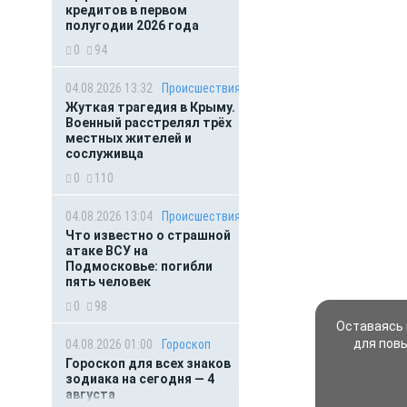
кредитов в первом
полугодии 2026 года
0
94
04.08.2026 13:32
Происшествия
Жуткая трагедия в Крыму.
Военный расстрелял трёх
местных жителей и
сослуживца
0
110
04.08.2026 13:04
Происшествия
Что известно о страшной
атаке ВСУ на
Подмосковье: погибли
пять человек
0
98
Оставаясь 
для пов
04.08.2026 01:00
Гороскоп
Гороскоп для всех знаков
зодиака на сегодня — 4
августа