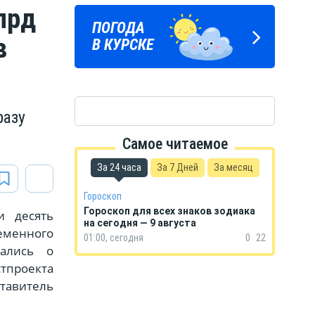
лрд
ПОГОДА
ГОРОСКОП
в
В КУРСКЕ
НА КАЖДЫЙ ДЕНЬ
разу
Самое читаемое
За 24 часа
За 7 Дней
За месяц
Гороскоп
Гороскоп для всех знаков зодиака
и десять
на сегодня — 9 августа
еменного
01:00, сегодня
0
22
мались о
стпроекта
тавитель