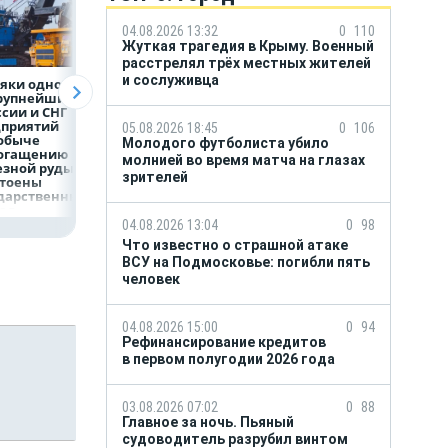
04.08.2026 13:32
0
110
Жуткая трагедия в Крыму. Военный
расстрелял трёх местных жителей
и сослуживца
яки одного
Объем продаж
Рефинансирован
крупнейших
кредитов
кредитов в перв
ссии и СНГ
наличными в России
полугодии 2026 г
дприятий
вырос на 64%
05.08.2026 18:45
0
106
обыче
Молодого футболиста убило
богащению
молнией во время матча на глазах
езной руды
зрителей
стоены
дарственных
рад
04.08.2026 13:04
0
98
Что известно о страшной атаке
ВСУ на Подмосковье: погибли пять
человек
04.08.2026 15:00
0
94
Рефинансирование кредитов
в первом полугодии 2026 года
03.08.2026 07:02
0
88
Главное за ночь. Пьяный
судоводитель разрубил винтом