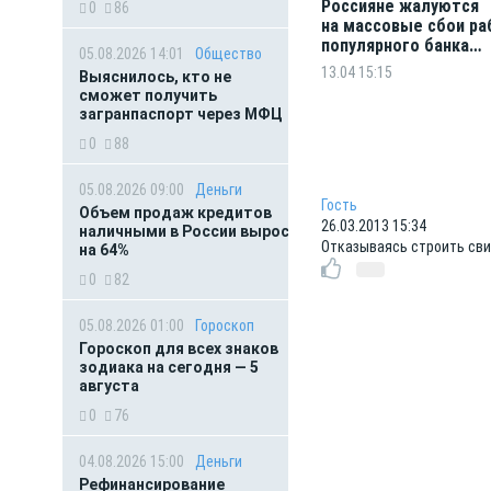
Россияне жалуются
0
86
на массовые сбои р
популярного банка
05.08.2026 14:01
Общество
и маркетплейса
13.04 15:15
Выяснилось, кто не
сможет получить
загранпаспорт через МФЦ
0
88
05.08.2026 09:00
Деньги
Гость
Объем продаж кредитов
26.03.2013 15:34
наличными в России вырос
Отказываясь строить сви
на 64%
0
82
05.08.2026 01:00
Гороскоп
Гороскоп для всех знаков
зодиака на сегодня — 5
августа
0
76
04.08.2026 15:00
Деньги
Рефинансирование