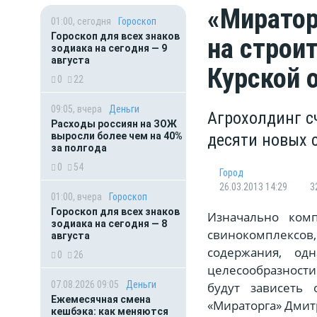
«Миратор
01:00, сегодня
Гороскоп
Гороскоп для всех знаков
на строи
зодиака на сегодня — 9
августа
Курской 
0
22
09:05, вчера
Деньги
Агрохолдинг с
Расходы россиян на ЗОЖ
выросли более чем на 40%
десяти новых 
за полгода
0
54
Город
26.03.2013 14:29
3
01:00, вчера
Гороскоп
Гороскоп для всех знаков
Изначально комп
зодиака на сегодня — 8
свинокомплексов
августа
содержания, од
0
26
целесообразности
07.08.2026 09:05
Деньги
будут зависеть 
Ежемесячная смена
«Мираторга» Дмит
кешбэка: как меняются