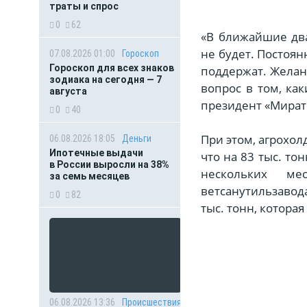
траты и спрос
0
62
«В ближайшие два
не будет. Постоян
07.08.2026 01:00
Гороскоп
Гороскоп для всех знаков
поддержат. Желан
зодиака на сегодня — 7
вопрос в том, ка
августа
президент «Мират
0
40
При этом, агрохол
06.08.2026 18:05
Деньги
Ипотечные выдачи
что на 83 тыс. то
в России выросли на 38%
нескольких ме
за семь месяцев
ветсанутильзавод
0
82
тыс. тонн, которая
06.08.2026 13:36
Происшествия