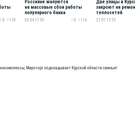
Россияне жалуются
Две улицы в Курс
аботы
на массовые сбои работы
закроют на ремо
популярного банка
теплосетей
0
170
03.04 11:05
0
116
27.01 17:33
нокомплексы, Мироторг подкладывает Курской области свинью!