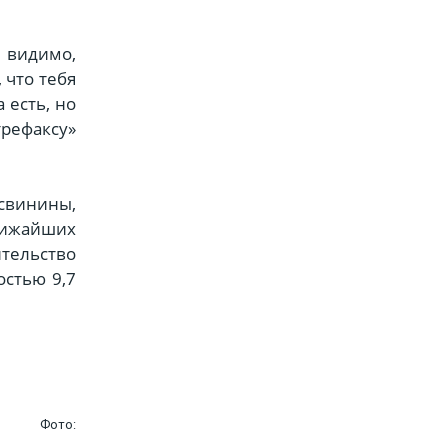
, видимо,
 что тебя
 есть, но
трефаксу»
 свинины,
ближайших
ельство
остью 9,7
Фото: