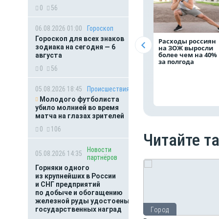
0
56
06.08.2026 01:00
Гороскоп
Гороскоп для всех знаков
Расходы россиян
зодиака на сегодня — 6
на ЗОЖ выросли
более чем на 40%
августа
за полгода
0
56
05.08.2026 18:45
Происшествия
Молодого футболиста
убило молнией во время
матча на глазах зрителей
0
106
Читайте т
Новости
05.08.2026 14:35
партнёров
Горняки одного
из крупнейших в России
и СНГ предприятий
по добыче и обогащению
железной руды удостоены
государственных наград
Город