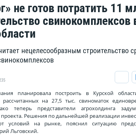
г» не готов потратить 11 м
тельство свинокомплексов 
области
читает нецелесообразным строительство с
свинокомплексов
235
ания планировала построить в Курской област
, рассчитанных на 27,5 тыс. свиноматок единовр
нако теперь представители агрохолдинга заду
 проекта. Решения по дальнейшей реализации инве
от условий на рынке, пояснил ситуацию предс
рий Льговский.