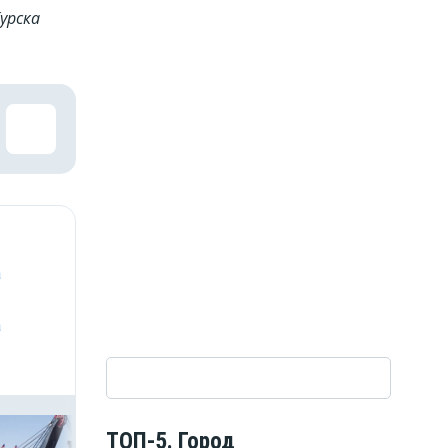
урска
а
а
ТОП-5. Город