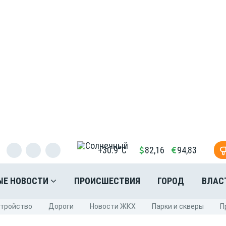
+30.9°C
82,16
94,83
ЫЕ НОВОСТИ
ПРОИСШЕСТВИЯ
ГОРОД
ВЛАС
стройство
Дороги
Новости ЖКХ
Парки и скверы
П