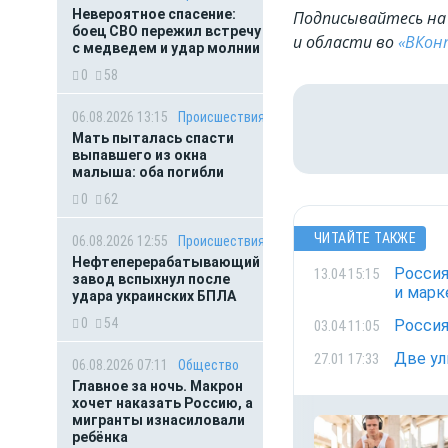
Невероятное спасение:
Подписывайтесь на 
боец СВО пережил встречу
и области во
«ВКон
с медведем и удар молнии
0
58
06.08.2026 13:15
Происшествия
Мать пыталась спасти
выпавшего из окна
малыша: оба погибли
0
62
ЧИТАЙТЕ ТАКЖЕ
06.08.2026 12:55
Происшествия
Нефтеперерабатывающий
Россия
13.04 15:15
завод вспыхнул после
и марк
удара украинских БПЛА
0
54
Россия
03.04 11:05
Две ул
27.01 17:33
06.08.2026 07:11
Общество
Главное за ночь. Макрон
хочет наказать Россию, а
мигранты изнасиловали
ребёнка