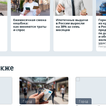
Ежемесячная смена
Ипотечные выдачи
Горн
кешбэка:
в России выросли
из 
как меняются траты
на 38% за семь
в Ро
и спрос
месяцев
пре
по д
и о
жел
удо
госу
наг
акже
Город
Город