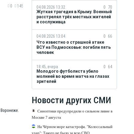
0
145
04.08.2026 13:32
0
70
Жуткая трагедия в Крыму. Военный
расстрелял трёх местных жителей
и сослуживца
04.08.2026 13:04
0
66
Что известно о страшной атаке
ВСУ на Подмосковье: погибли пять
человек
18:45, вчера
0
64
Молодого футболиста убило
молнией во время матча на глазах
зрителей
Новости других СМИ
 Воронеже.
Синоптики предупредили о сильном ливне в
Москве 7 августа
На Чёрном море катастрофа. "Колоссальный
удар": Такого не было за всю СВО