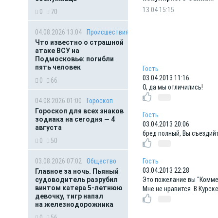
и маркетплейса
13.04 15:15
0
70
04.08.2026 13:04
Происшествия
Что известно о страшной
атаке ВСУ на
Подмосковье: погибли
пять человек
Гость
03.04.2013 11:16
0
66
О, да мы отличились!
04.08.2026 01:00
Гороскоп
Гороскоп для всех знаков
Гость
зодиака на сегодня — 4
03.04.2013 20:06
августа
бред полный, Вы съездийт
0
50
03.08.2026 07:02
Общество
Гость
03.04.2013 22:28
Главное за ночь. Пьяный
судоводитель разрубил
Это пожелание вы "Коммер
винтом катера 5-летнюю
Мне не нравится. В Курск
девочку, тигр напал
на железнодорожника
0
56