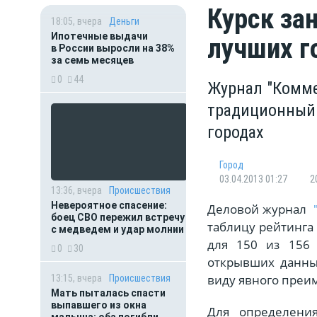
Курск за
18:05, вчера
Деньги
Ипотечные выдачи
лучших г
в России выросли на 38%
за семь месяцев
0
44
Журнал "Комме
традиционный 
городах
Город
03.04.2013 01:27
2
13:36, вчера
Происшествия
Невероятное спасение:
Деловой журнал
боец СВО пережил встречу
таблицу рейтинга 
с медведем и удар молнии
для 150 из 156 
0
30
открывших данны
виду явного преи
13:15, вчера
Происшествия
Мать пыталась спасти
выпавшего из окна
Для определения
малыша: оба погибли