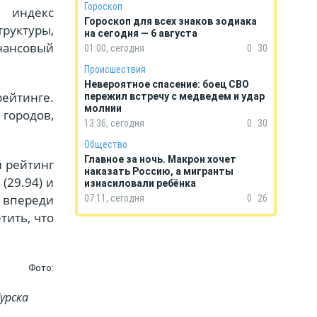
Гороскоп
 индекс
Гороскоп для всех знаков зодиака
руктуры,
на сегодня — 6 августа
нансовый
01:00, сегодня
0
30
Происшествия
Невероятное спасение: боец СВО
рейтинге.
пережил встречу с медведем и удар
молнии
городов,
13:36, сегодня
0
30
Общество
Главное за ночь. Макрон хочет
й рейтинг
наказать Россию, а мигранты
(29.94) и
изнасиловали ребёнка
 впереди
07:11, сегодня
0
26
тить, что
Фото:
урска