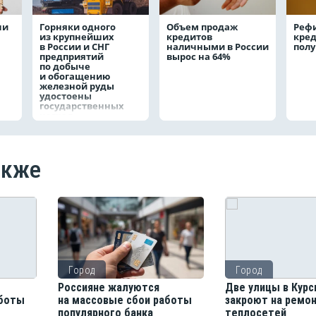
чи
Горняки одного
Объем продаж
Реф
из крупнейших
кредитов
кред
в России и СНГ
наличными в России
полу
предприятий
вырос на 64%
по добыче
и обогащению
железной руды
удостоены
государственных
наград
акже
Город
Город
Россияне жалуются
Две улицы в Курс
аботы
на массовые сбои работы
закроют на ремо
популярного банка
теплосетей