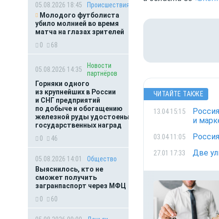
05.08.2026 18:45
Происшествия
Молодого футболиста
убило молнией во время
матча на глазах зрителей
0
68
Новости
05.08.2026 14:35
партнёров
Горняки одного
из крупнейших в России
ЧИТАЙТЕ ТАКЖЕ
и СНГ предприятий
по добыче и обогащению
Россия
13.04 15:15
железной руды удостоены
и марк
государственных наград
Россия
03.04 11:05
0
46
Две ул
27.01 17:33
05.08.2026 14:01
Общество
Выяснилось, кто не
сможет получить
загранпаспорт через МФЦ
0
60