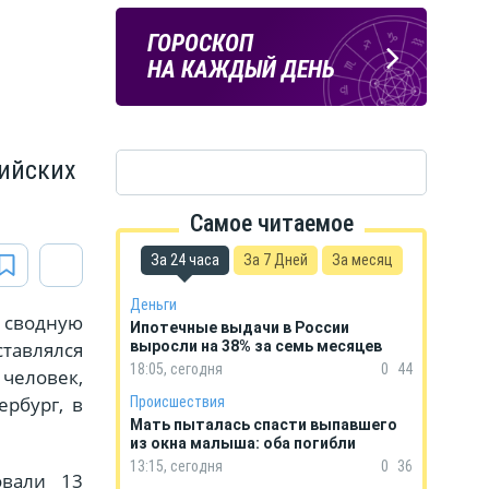
ПОГОДА
ГОРОСКОП
В КУРСКЕ
НА КАЖДЫЙ ДЕНЬ
сийских
Самое читаемое
За 24 часа
За 7 Дней
За месяц
Деньги
 сводную
Ипотечные выдачи в России
ставлялся
выросли на 38% за семь месяцев
18:05, сегодня
0
44
человек,
рбург, в
Происшествия
Мать пыталась спасти выпавшего
из окна малыша: оба погибли
13:15, сегодня
0
36
овали 13