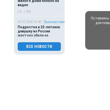
жилого дома попало на
видео
0
104
Оставаясь 
31.07.2026 15:40
Происшествия
для пов
Подростка и 22-летнюю
девушку из России
жестоко убили на
популярном курорте в
Таиланде
ВСЕ НОВОСТИ
0
100
31.07.2026 01:00
Гороскоп
Гороскоп для всех знаков
зодиака на сегодня — 31
июля
0
108
30.07.2026 16:00
Деньги
ВТБ предоставит 4,9 млрд
рублей на строительство
складских комплексов