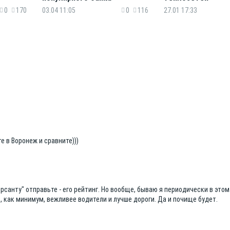
0
170
03.04 11:05
0
116
27.01 17:33
е в Воронеж и сравните)))
санту" отправьте - его рейтинг. Но вообще, бываю я периодически в этом
е, как минимум, вежливее водители и лучше дороги. Да и почище будет.