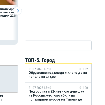
инансирование
ВТБ предоставит 4,9
Популяция
итов в первом
млрд рублей
дальневосточног
годии 2026 года
на строительство
леопарда выросл
складских
шесть раз
комплексов
ТОП-5. Город
31.07.2026 16:50
0
102
Обрушение подъезда жилого дома
попало на видео
31.07.2026 15:40
0
100
Подростка и 22-летнюю девушку
ке
из России жестоко убили на
популярном курорте в Таиланде
нт