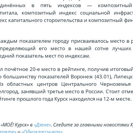
ъединённых в пять индексов — композитный
апитала, композитный индекс социальной инфраст
кс капитального стороительства и композитный фи
 каждым показателем городу присваивалось место в 
определяющий его место в нашей сотне лучших 
едний показатель мест по индексам.
ял почётное 20-е место в рейтинге, получив итоговы
о большинству показателей Воронеж (43.01), Липецк 
 Из областных центров Центрального Черноземья
елгород, занявший третье место в России. Стоит отме
тинге прошлого года Курск находился на 12-м месте.
«МОЁ! Курск» в
«Дзене»
. Cледите за главными новостями К
такте»
и
«Одноклассниках»
.