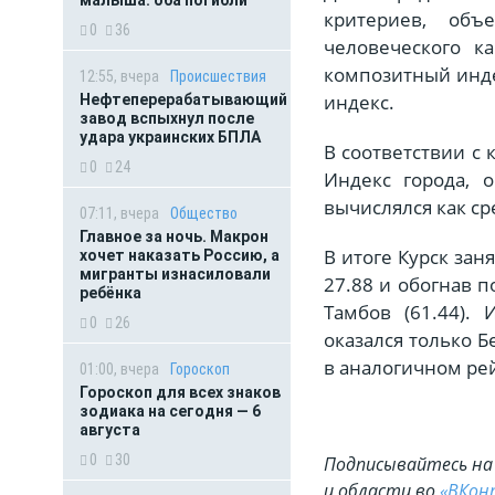
критериев, об
0
36
человеческого к
композитный инде
12:55, вчера
Происшествия
индекс.
Нефтеперерабатывающий
завод вспыхнул после
удара украинских БПЛА
В соответствии с
0
24
Индекс города, 
вычислялся как ср
07:11, вчера
Общество
Главное за ночь. Макрон
В итоге Курск зан
хочет наказать Россию, а
мигранты изнасиловали
27.88 и обогнав п
ребёнка
Тамбов (61.44).
0
26
оказался только Б
в аналогичном рей
01:00, вчера
Гороскоп
Гороскоп для всех знаков
зодиака на сегодня — 6
августа
0
30
Подписывайтесь на 
и области во
«ВКон