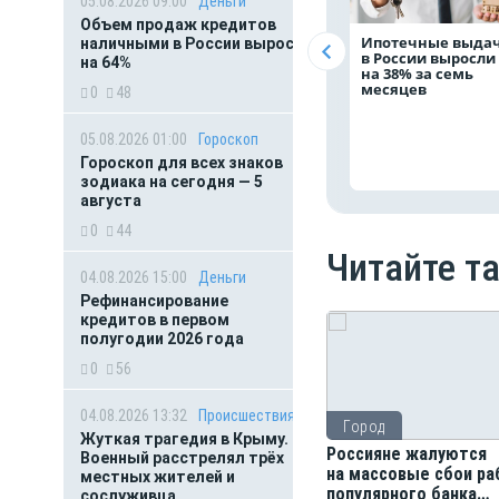
05.08.2026 09:00
Деньги
Объем продаж кредитов
Ипотечные выда
наличными в России вырос
в России выросли
на 64%
на 38% за семь
месяцев
0
48
05.08.2026 01:00
Гороскоп
Гороскоп для всех знаков
зодиака на сегодня — 5
августа
0
44
Читайте т
04.08.2026 15:00
Деньги
Рефинансирование
кредитов в первом
полугодии 2026 года
0
56
04.08.2026 13:32
Происшествия
Город
Жуткая трагедия в Крыму.
Россияне жалуются
Военный расстрелял трёх
на массовые сбои р
местных жителей и
популярного банка
сослуживца