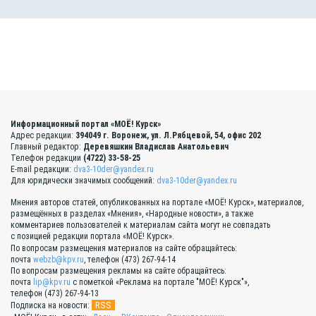
Информационный портал «МОЁ! Курск»
Адрес редакции:
394049 г. Воронеж, ул. Л.Рябцевой, 54, офис 202
Главный редактор:
Деревяшкин Владислав Анатольевич
Телефон редакции
(4722) 33-58-25
E-mail редакции:
dva3-10der@yandex.ru
Для юридически значимых сообщений:
dva3-10der@yandex.ru
Мнения авторов статей, опубликованных на портале «МОЁ! Курск», материалов,
размещённых в разделах «Мнения», «Народные новости», а также
комментариев пользователей к материалам сайта могут не совпадать
с позицией редакции портала «МОЁ! Курск».
По вопросам размещения материалов на сайте обращайтесь:
почта
webzb@kpv.ru
, телефон (473) 267-94-14
По вопросам размещения рекламы на сайте обращайтесь:
почта
lip@kpv.ru
с пометкой «Реклама на портале "МОЁ! Курск"»,
телефон (473) 267-94-13
RSS
Подписка на новости: