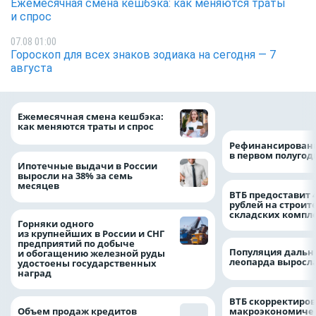
Ежемесячная смена кешбэка: как меняются траты
и спрос
07.08 01:00
Гороскоп для всех знаков зодиака на сегодня — 7
августа
на 64%
Ежемесячная смена кешбэка:
как меняются траты и спрос
Рефинансировани
в первом полугоди
Ипотечные выдачи в России
выросли на 38% за семь
месяцев
ВТБ предоставит 
рублей на строит
складских компл
Горняки одного
из крупнейших в России и СНГ
предприятий по добыче
Популяция дальн
и обогащению железной руды
леопарда выросла
удостоены государственных
наград
ВТБ скорректиро
Объем продаж кредитов
макроэкономичес