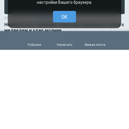
настройки Вашего браузера.
OK
06.08.2026 13:36
Происшествия
Невероятное спасение: боец СВО пережил встречу с
медведем и удар молнии
0
78
Рубрики
Написать
Живая лента
06.08.2026 13:15
Происшествия
Мать пыталась спасти выпавшего из окна малыша:
оба погибли
0
82
06.08.2026 12:55
Происшествия
Нефтеперерабатывающий завод вспыхнул после
удара украинских БПЛА
0
76
06.08.2026 07:11
Общество
Главное за ночь. Макрон хочет наказать Россию, а
мигранты изнасиловали ребёнка