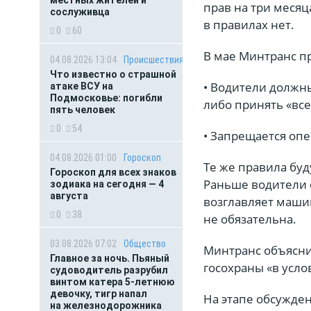
местных жителей и
прав на три месяц
сослуживца
в правилах нет.
0
60
В мае Минтранс п
04.08.2026 13:04
Происшествия
Что известно о страшной
• Водители должны
атаке ВСУ на
Подмосковье: погибли
либо принять «вс
пять человек
0
54
• Запрещается опе
04.08.2026 01:00
Гороскоп
Те же правила бу
Гороскоп для всех знаков
Раньше водители 
зодиака на сегодня — 4
августа
возглавляет машин
0
38
не обязательна.
03.08.2026 07:02
Общество
Минтранс объясни
Главное за ночь. Пьяный
госохраны «в усло
судоводитель разрубил
винтом катера 5-летнюю
девочку, тигр напал
На этапе обсужден
на железнодорожника