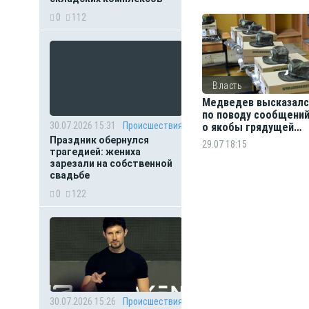
0
112
Власть
Медведев высказалс
по поводу сообщени
30.07.2026 15:31
Происшествия
о якобы грядущей
мобилизации
Праздник обернулся
29.07 18:15
трагедией: жениха
зарезали на собственной
свадьбе
0
122
30.07.2026 15:26
Происшествия