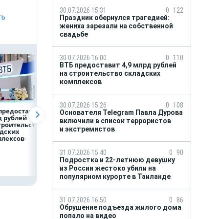
30.07.2026 15:31
0
122
ть
Праздник обернулся трагедией:
жениха зарезали на собственной
свадьбе
30.07.2026 16:00
0
110
ВТБ предоставит 4,9 млрд рублей
на строительство складских
комплексов
30.07.2026 15:26
0
108
предоставит 4,9
Популяция
ВТБ скорректиро
Основателя Telegram Павла Дурова
 рублей
дальневосточного
макроэкономиче
включили в список террористов
троительство
леопарда выросла в
й прогноз на 2026
и экстремистов
дских
шесть раз
плексов
31.07.2026 15:40
0
90
Подростка и 22-летнюю девушку
из России жестоко убили на
популярном курорте в Таиланде
31.07.2026 16:50
0
86
Обрушение подъезда жилого дома
попало на видео