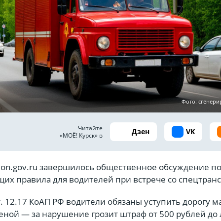
Фото: сгенер
Читайте
Дзен
VK
«МОЁ! Курск» в
tion.gov.ru завершилось общественное обсуждение п
щих правила для водителей при встрече со спецтран
т. 12.17 КоАП РФ водители обязаны уступить дорогу 
реной — за нарушение грозит штраф от 500 рублей д