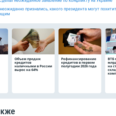
сделал неожиданное заявление по конфликту на Украине
неожиданно признались, какого президента могут похити
ющим
Объем продаж
Рефинансирование
ВТБ 
кредитов
кредитов в первом
млрд
наличными в России
полугодии 2026 года
на с
вырос на 64%
скла
ком
акже