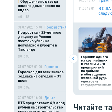
Трамп 
16.06 18:33
Обрушение подъезда
жилого дома попало на
В США 
11.06 13:01
видео
следу
0
86
31.07.2026 15:40
Происшествия
Подростка и 22-летнюю
девушку из России
жестоко убили на
популярном курорте в
Таиланде
0
90
Горняки одного
из крупнейших
в России и СНГ
31.07.2026 01:00
Гороскоп
предприятий
по добыче
Гороскоп для всех знаков
и обогащению
зодиака на сегодня — 31
железной руды
июля
удостоены
государственных
0
92
наград
30.07.2026 16:00
Деньги
ВТБ предоставит 4,9 млрд
Читайте т
рублей на строительство
складских комплексов