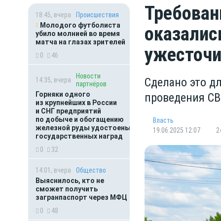
Требован
18:45, вчера
Происшествия
Молодого футболиста
оказалис
убило молнией во время
матча на глазах зрителей
ужесточ
0
46
Новости
Сделано это д
14:35, вчера
партнёров
Горняки одного
проведения СВ
из крупнейших в России
и СНГ предприятий
по добыче и обогащению
Власть
железной руды удостоены
19.06.2025 12:07
2
государственных наград
0
32
14:01, вчера
Общество
Выяснилось, кто не
сможет получить
загранпаспорт через МФЦ
0
48