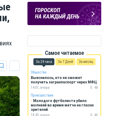
рые
ПОГОДА
ГОРОСКОП
ми,
В КУРСКЕ
НА КАЖДЫЙ ДЕНЬ
овиях
Самое читаемое
За 24 часа
За 7 Дней
За месяц
Общество
Выяснилось, кто не сможет
получить загранпаспорт через МФЦ
14:01, вчера
0
48
Происшествия
Молодого футболиста убило
молнией во время матча на глазах
зрителей
18:45, вчера
0
46