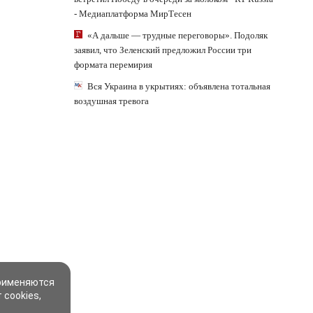
- Медиаплатформа МирТесен
«А дальше — трудные переговоры». Подоляк
заявил, что Зеленский предложил России три
формата перемирия
Вся Украина в укрытиях: объявлена тотальная
воздушная тревога
применяются
 cookies,