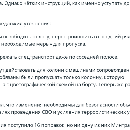
а. Однако чётких инструкций, как именно уступать до
редложил уточнения:
 освободить полосу, перестроившись в соседний ряд
е необходимые меры» для пропуска.
режать спецтранспорт даже по соседней полосе.
дут действовать для колонн с машинами сопровожден
обязаны были пропускать только колонну, которую
а с цветографической схемой на борту. Теперь же ра
л, что изменения необходимы для безопасности объ
виях проведения СВО и усиления террористических у
ия поступило 16 поправок, но ни одну из них Минтра