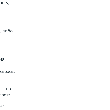
рогу,
, либо
ия.
скраска
ектов
гроз».
нс