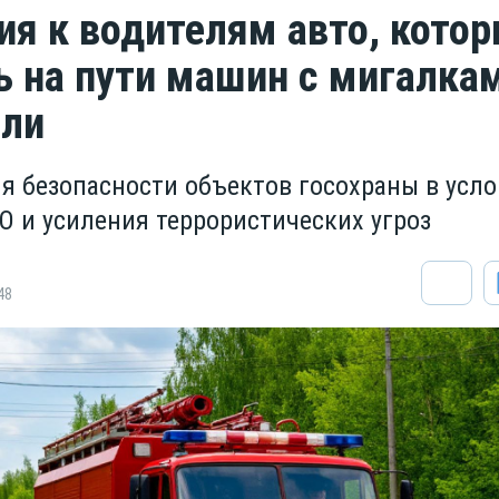
ия к водителям авто, кото
ь на пути машин с мигалка
или
ля безопасности объектов госохраны в усл
О и усиления террористических угроз
48