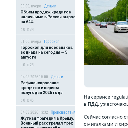
09:00, вчера
Деньги
Объем продаж кредитов
наличными в России вырос
на 64%
0
34
01:00, вчера
Гороскоп
Гороскоп для всех знаков
зодиака на сегодня — 5
августа
0
28
04.08.2026 15:00
Деньги
Рефинансирование
кредитов в первом
полугодии 2026 года
На сервисе regula
0
46
в ПДД, ужесточаю
04.08.2026 13:32
Происшествия
Сейчас согласно с
Жуткая трагедия в Крыму.
с мигалками и си
Военный расстрелял трёх