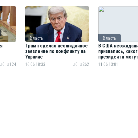
Власть
Власть
я
Трамп сделал неожиданное
В США неожидан
й
заявление по конфликту на
признались, како
Украине
президента могут
следующим
0
124
16.06 18:33
0
262
11.06 13:01