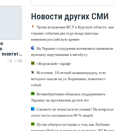
Новости других СМИ
Уроки вторжения ВСУ в Курскую область: как
горькие события два года назад навсегда
изменили российскую армию
но
го
На Украине сотрудники военкомата приковали
 похитить
мужчину наручниками к автобусу
0
196
«Воровской» тариф»
Источник: 18-летний калининградец, тело
которого нашли на ул. Карамзина, покончил с
собой
Великобритания обязалась поддерживать
Украину на протяжении десяти лет
Сможете не попасться на уловки? На вопросах
этого теста спотыкаются 90 % людей
Путин обыграл историю о том, как Любшин
встретил Победу в очереди за молоком - RT Russia