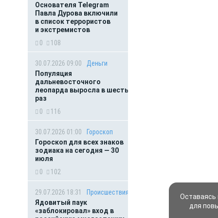
Основателя Telegram
Павла Дурова включили
в список террористов
и экстремистов
0
108
30.07.2026 09:00
Деньги
Популяция
дальневосточного
леопарда выросла в шесть
раз
0
116
30.07.2026 01:00
Гороскоп
Гороскоп для всех знаков
зодиака на сегодня — 30
июля
0
102
29.07.2026 18:31
Происшествия
Оставаясь 
Ядовитый паук
для пов
«заблокировал» вход в