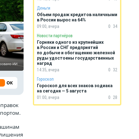
Деньги
Объем продаж кредитов наличными
в России вырос на 64%
09:00, вчера
0
34
Новости партнёров
Горняки одного из крупнейших
в России и СНГ предприятий
по добыче и обогащению железной
руды удостоены государственных
наград
ировано ИИ
14:35, вчера
0
32
Гороскоп
ОК
Гороскоп для всех знаков зодиака
на сегодня — 5 августа
01:00, вчера
0
28
оправок
спортом.
машинам
о лишения