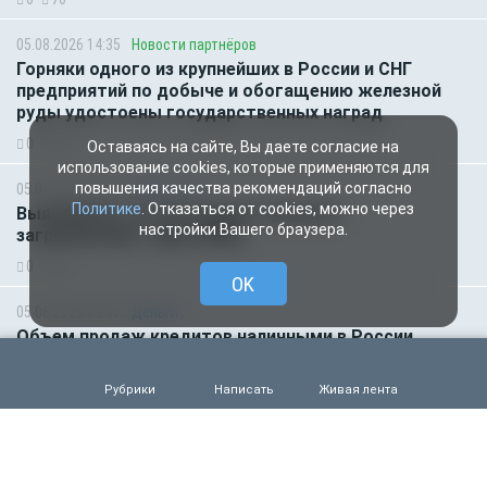
05.08.2026 14:35
Новости партнёров
Горняки одного из крупнейших в России и СНГ
предприятий по добыче и обогащению железной
руды удостоены государственных наград
0
48
Оставаясь на сайте, Вы даете согласие на
использование cookies, которые применяются для
повышения качества рекомендаций согласно
05.08.2026 14:01
Общество
Политике
. Отказаться от cookies, можно через
Выяснилось, кто не сможет получить
настройки Вашего браузера.
загранпаспорт через МФЦ
0
62
OK
05.08.2026 09:00
Деньги
Объем продаж кредитов наличными в России
вырос на 64%
0
50
Рубрики
Написать
Живая лента
05.08.2026 01:00
Гороскоп
Гороскоп для всех знаков зодиака на сегодня — 5
августа