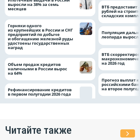
Ипотечные выдачи в России
выросли на 38% за семь
ВТБ предоставит 
месяцев
рублей на строит
складских компл
Горняки одного
из крупнейших в России и СНГ
Популяция дальн
предприятий по добыче
леопарда выросла
и обогащению железной руды
удостоены государственных
наград
ВТБ скорректиро
макроэкономичес
на 2026 год
Объем продаж кредитов
наличными в России вырос
на 64%
Прогноз выплат 
российскими ба
на второе полуго
Рефинансирование кредитов
в первом полугодии 2026 года
Читайте также