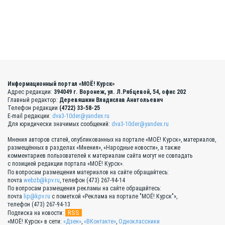
Информационный портал «МОЁ! Курск»
Адрес редакции:
394049 г. Воронеж, ул. Л.Рябцевой, 54, офис 202
Главный редактор:
Деревяшкин Владислав Анатольевич
Телефон редакции
(4722) 33-58-25
E-mail редакции:
dva3-10der@yandex.ru
Для юридически значимых сообщений:
dva3-10der@yandex.ru
Мнения авторов статей, опубликованных на портале «МОЁ! Курск», материалов,
размещённых в разделах «Мнения», «Народные новости», а также
комментариев пользователей к материалам сайта могут не совпадать
с позицией редакции портала «МОЁ! Курск».
По вопросам размещения материалов на сайте обращайтесь:
почта
webzb@kpv.ru
, телефон (473) 267-94-14
По вопросам размещения рекламы на сайте обращайтесь:
почта
lip@kpv.ru
с пометкой «Реклама на портале "МОЁ! Курск"»,
телефон (473) 267-94-13
RSS
Подписка на новости:
«МОЁ! Курск» в сети:
«Дзен»
,
«ВКонтакте»
,
Одноклассники