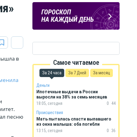
ия»
ПОГОДА
ГОРОСКОП
В КУРСКЕ
НА КАЖДЫЙ ДЕНЬ
вышла в
Самое читаемое
За 24 часа
За 7 Дней
За месяц
менила
Деньги
Ипотечные выдачи в России
выросли на 38% за семь месяцев
и
18:05, сегодня
0
44
митет.
Происшествия
вал песню
Мать пыталась спасти выпавшего
из окна малыша: оба погибли
13:15, сегодня
0
36