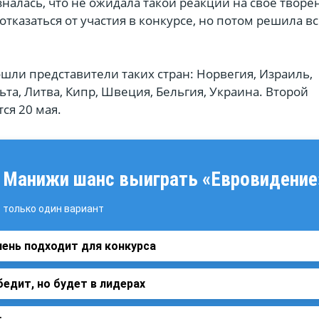
алась, что не ожидала такой реакции на своё творе
тказаться от участия в конкурсе, но потом решила вс
шли представители таких стран: Норвегия, Израиль,
та, Литва, Кипр, Швеция, Бельгия, Украина. Второй
ся 20 мая.
у Манижи шанс выиграть «Евровидение
только один вариант
чень подходит для конкурса
бедит, но будет в лидерах