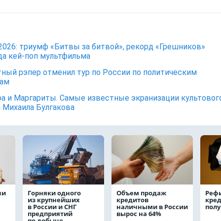
2026: триумф «Битвы за битвой», рекорд «Грешников»
да кей-поп мультфильма
ный рэпер отменил тур по России по политическим
нам
а и Маргариты. Самые известные экранизации культовог
 Михаила Булгакова
чи
Горняки одного
Объем продаж
Реф
из крупнейших
кредитов
кред
в России и СНГ
наличными в России
полу
предприятий
вырос на 64%
по добыче