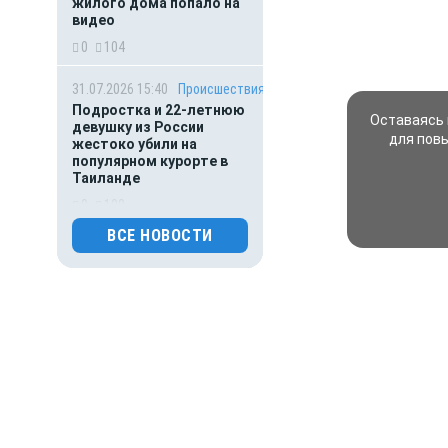
жилого дома попало на
видео
0
104
31.07.2026 15:40
Происшествия
Подростка и 22-летнюю
Оставаясь 
девушку из России
для пов
жестоко убили на
популярном курорте в
Таиланде
0
100
ВСЕ НОВОСТИ
31.07.2026 01:00
Гороскоп
Гороскоп для всех знаков
зодиака на сегодня — 31
июля
0
108
30.07.2026 16:00
Деньги
ВТБ предоставит 4,9 млрд
рублей на строительство
складских комплексов