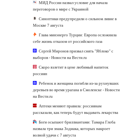
МИД России назвал условие для начала
переговоров о мире с Украиной
Синоптики предупредили о сильном ливне в
Москве 7 августа
Глава минэнерго Турции: Европа осложнила
себе жизнь отказом от российского газа
Сергей Миронов призвал снять "Яблоко" с
выборов - Новости на Вести.ru
Скоро взлетит в цене любимый напиток
россиян
Ребенок и женщина погибли из-за рухнувших
деревьев во время урагана в Смоленске - Новости
на Вести.ru
Аптеки меняют правила: россиянам
рассказали, как теперь будут выдавать лекарства
Боги осыпают бриллиантами: Тамара Глоба
назвала три знака Зодиака, которых накроет
волной удачи с 7 августа