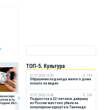
о
ТОП-5. Культура
31.07.2026 16:50
0
104
Обрушение подъезда жилого дома
попало на видео
31.07.2026 15:40
0
100
инансирование
ВТБ предоставит 4,9
Популяция
Подростка и 22-летнюю девушку
итов в первом
млрд рублей
дальневосточног
годии 2026 года
на строительство
леопарда выросл
из России жестоко убили на
складских
шесть раз
популярном курорте в Таиланде
комплексов