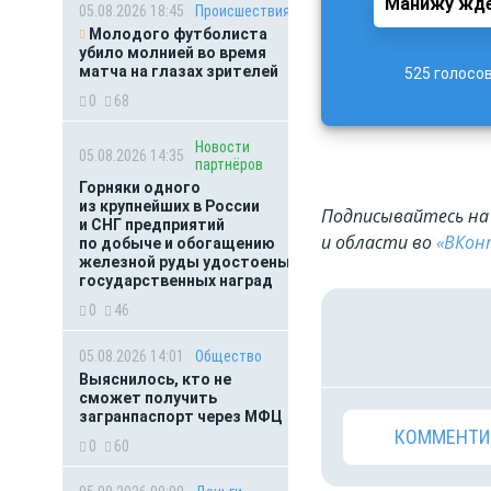
Манижу ждё
05.08.2026 18:45
Происшествия
Молодого футболиста
убило молнией во время
матча на глазах зрителей
525 голосо
0
68
Новости
05.08.2026 14:35
партнёров
Горняки одного
из крупнейших в России
Подписывайтесь на 
и СНГ предприятий
и области во
«ВКон
по добыче и обогащению
железной руды удостоены
государственных наград
0
46
05.08.2026 14:01
Общество
Выяснилось, кто не
сможет получить
загранпаспорт через МФЦ
КОММЕНТИ
0
60