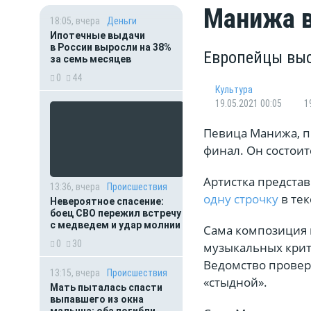
Манижа в
18:05, вчера
Деньги
Ипотечные выдачи
в России выросли на 38%
Европейцы выс
за семь месяцев
0
44
Культура
19.05.2021 00:05
1
Певица Манижа, п
финал. Он состоитс
Артистка представ
13:36, вчера
Происшествия
одну строчку
в те
Невероятное спасение:
боец СВО пережил встречу
с медведем и удар молнии
Сама композиция 
0
30
музыкальных крит
Ведомство проверя
13:15, вчера
Происшествия
«стыдной».
Мать пыталась спасти
выпавшего из окна
малыша: оба погибли