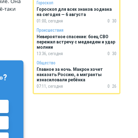
ние. Она
Гороскоп
ё-таки
Гороскоп для всех знаков зодиака
на сегодня — 6 августа
01:00, сегодня
0
30
Происшествия
Невероятное спасение: боец СВО
пережил встречу с медведем и удар
молнии
13:36, сегодня
0
30
Общество
Главное за ночь. Макрон хочет
наказать Россию, а мигранты
»?
изнасиловали ребёнка
07:11, сегодня
0
26