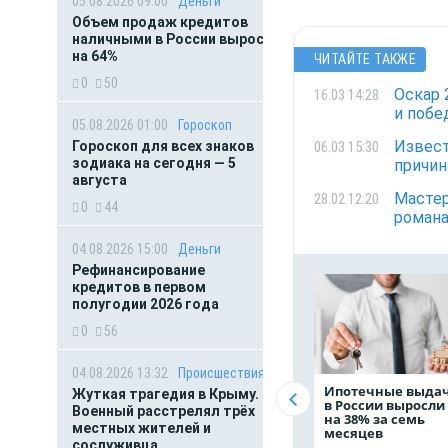
05.08.2026 09:00
Деньги
Объем продаж кредитов
наличными в России вырос
на 64%
ЧИТАЙТЕ ТАКЖЕ
0
50
Оскар 
16.03 14:28
и побе
05.08.2026 01:00
Гороскоп
Извест
06.03 15:30
Гороскоп для всех знаков
зодиака на сегодня — 5
причи
августа
Мастер
28.02 12:20
0
44
романа
04.08.2026 15:00
Деньги
Рефинансирование
кредитов в первом
полугодии 2026 года
0
56
04.08.2026 13:32
Происшествия
Ипотечные выда
Жуткая трагедия в Крыму.
в России выросли
Военный расстрелял трёх
на 38% за семь
местных жителей и
месяцев
сослуживца