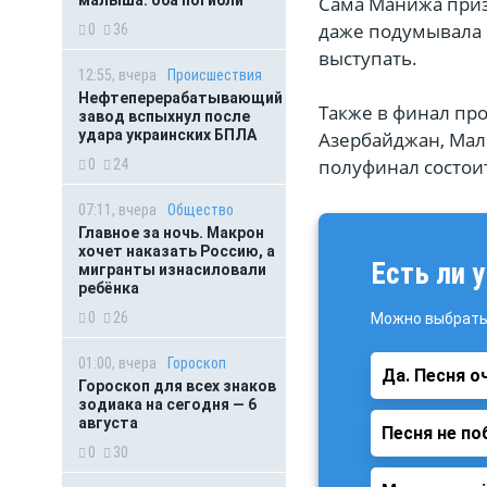
Сама Манижа призн
даже подумывала о
0
36
выступать.
12:55, вчера
Происшествия
Нефтеперерабатывающий
Также в финал про
завод вспыхнул после
удара украинских БПЛА
Азербайджан, Маль
полуфинал состоит
0
24
07:11, вчера
Общество
Главное за ночь. Макрон
хочет наказать Россию, а
Есть ли 
мигранты изнасиловали
ребёнка
0
26
Можно выбрать 
01:00, вчера
Гороскоп
Да. Песня о
Гороскоп для всех знаков
зодиака на сегодня — 6
августа
Песня не по
0
30