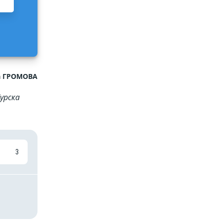
а ГРОМОВА
урска
3