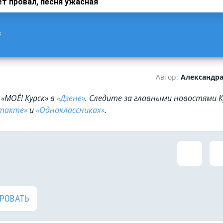
т провал, песня ужасная
в
Автор:
Александр
«МОЁ! Курск» в
«Дзене»
. Cледите за главными новостями К
такте»
и
«Одноклассниках»
.
РОВАТЬ