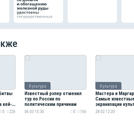
и обогащению
железной руды
удостоены
государственных
наград
акже
Культура
Культура
«Битвы
Известный рэпер отменил
Мастера и Марга
тур по России по
Самые известны
а кей-
политическим причинам
экранизации куль
романа Михаила Б
0
226
06.03 15:30
0
166
28.02 12:20