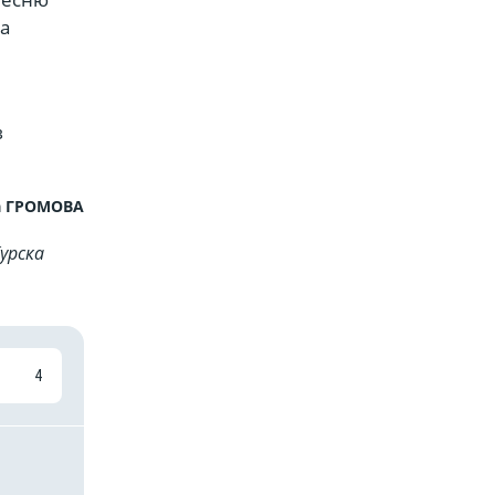
на
в
а ГРОМОВА
урска
4