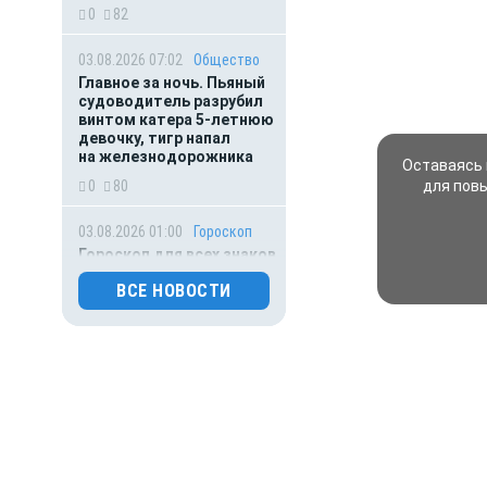
0
82
03.08.2026 07:02
Общество
Главное за ночь. Пьяный
судоводитель разрубил
винтом катера 5-летнюю
девочку, тигр напал
на железнодорожника
Оставаясь 
0
80
для пов
03.08.2026 01:00
Гороскоп
Гороскоп для всех знаков
зодиака на сегодня — 3
ВСЕ НОВОСТИ
августа
0
92
02.08.2026 01:00
Гороскоп
Гороскоп для всех знаков
зодиака на сегодня — 2
августа
0
104