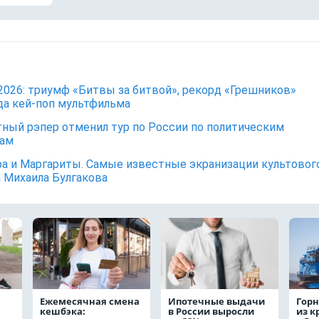
2026: триумф «Битвы за битвой», рекорд «Грешников»
да кей-поп мультфильма
ный рэпер отменил тур по России по политическим
нам
а и Маргариты. Самые известные экранизации культовог
 Михаила Булгакова
Ежемесячная смена
Ипотечные выдачи
Горн
кешбэка:
в России выросли
из 