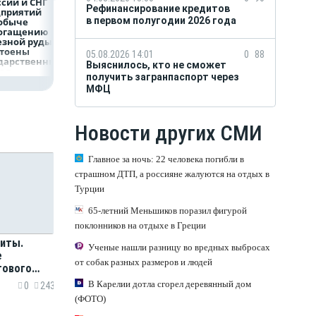
ссии и СНГ
наличными в России
полугодии 2026 г
Рефинансирование кредитов
дприятий
вырос на 64%
в первом полугодии 2026 года
обыче
богащению
езной руды
стоены
05.08.2026 14:01
0
88
дарственных
Выяснилось, кто не сможет
рад
получить загранпаспорт через
МФЦ
Новости других СМИ
Главное за ночь: 22 человека погибли в
страшном ДТП, а россияне жалуются на отдых в
Турции
65-летний Меньшиков поразил фигурой
поклонников на отдыхе в Греции
риты.
Ученые нашли разницу во вредных выбросах
е
от собак разных размеров и людей
тового
улгакова
В Карелии дотла сгорел деревянный дом
0
243
(ФОТО)