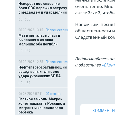
Невероятное спасение:
очень тепло. Мног
боец СВО пережил встречу
английский, чтоб
с медведем и удар молнии
0
56
Напомним, песня 
общественности и
06.08.2026 13:15
Происшествия
Мать пыталась спасти
Следственный ком
выпавшего из окна
малыша: оба погибли
0
62
Подписывайтесь на 
06.08.2026 12:55
Происшествия
и области во
«ВКон
Нефтеперерабатывающий
завод вспыхнул после
удара украинских БПЛА
0
52
06.08.2026 07:11
Общество
Главное за ночь. Макрон
хочет наказать Россию, а
мигранты изнасиловали
КОММЕНТИ
ребёнка