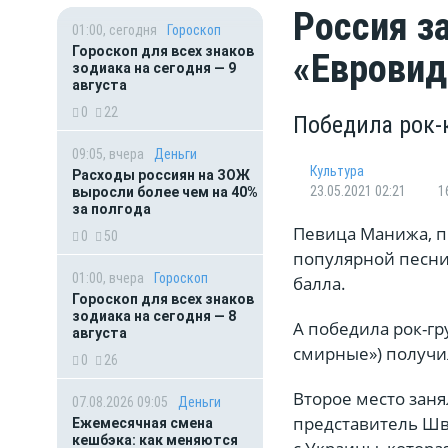
Россия з
01:00, сегодня
Гороскоп
Гороскоп для всех знаков
«Евровид
зодиака на сегодня — 9
августа
0
22
Победила рок-
09:05, вчера
Деньги
Культура
Расходы россиян на ЗОЖ
23.05.2021 02:21
1
выросли более чем на 40%
за полгода
Певица Манижа, пр
0
50
популярной песни
01:00, вчера
Гороскоп
балла.
Гороскоп для всех знаков
зодиака на сегодня — 8
А победила рок-гру
августа
смирные») получил
0
26
Второе место заня
07.08.2026 09:05
Деньги
представитель Шв
Ежемесячная смена
кешбэка: как меняются