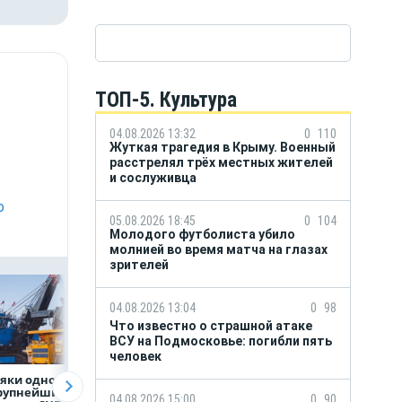
ТОП-5. Культура
04.08.2026 13:32
0
110
Жуткая трагедия в Крыму. Военный
расстрелял трёх местных жителей
и сослуживца
о
05.08.2026 18:45
0
104
Молодого футболиста убило
молнией во время матча на глазах
зрителей
04.08.2026 13:04
0
98
Что известно о страшной атаке
ВСУ на Подмосковье: погибли пять
человек
яки одного
Объем продаж
Рефинансирован
крупнейших
кредитов
кредитов в перв
04.08.2026 15:00
0
90