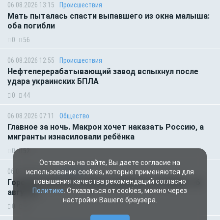
06.08.2026 13:15
Происшествия
Мать пыталась спасти выпавшего из окна малыша:
оба погибли
0
56
06.08.2026 12:55
Происшествия
Нефтеперерабатывающий завод вспыхнул после
удара украинских БПЛА
0
44
06.08.2026 07:11
Общество
Главное за ночь. Макрон хочет наказать Россию, а
мигранты изнасиловали ребёнка
0
52
Оставаясь на сайте, Вы даете согласие на
06.08.2026 01:00
Гороскоп
использование cookies, которые применяются для
повышения качества рекомендаций согласно
Гороскоп для всех знаков зодиака на сегодня — 6
Политике
. Отказаться от cookies, можно через
августа
настройки Вашего браузера.
0
48