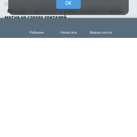
OK
05.08.2026 18:45
Происшествия
Молодого футболиста убило молнией во время
матча на глазах зрителей
0
96
Рубрики
Написать
Живая лента
05.08.2026 14:35
Новости партнёров
Горняки одного из крупнейших в России и СНГ
предприятий по добыче и обогащению железной
руды удостоены государственных наград
0
72
05.08.2026 14:01
Общество
Выяснилось, кто не сможет получить
загранпаспорт через МФЦ
0
82
05.08.2026 09:00
Деньги
Объем продаж кредитов наличными в России
вырос на 64%
0
72