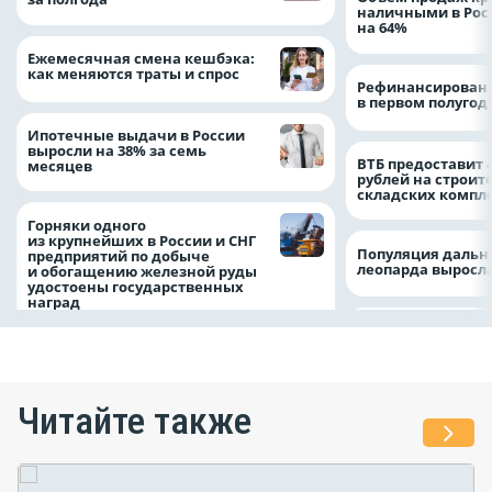
наличными в Рос
на 64%
Ежемесячная смена кешбэка:
как меняются траты и спрос
Рефинансировани
в первом полугоди
Ипотечные выдачи в России
выросли на 38% за семь
ВТБ предоставит 
месяцев
рублей на строит
складских компл
Горняки одного
из крупнейших в России и СНГ
Популяция дальн
предприятий по добыче
леопарда выросла
и обогащению железной руды
удостоены государственных
наград
Читайте также