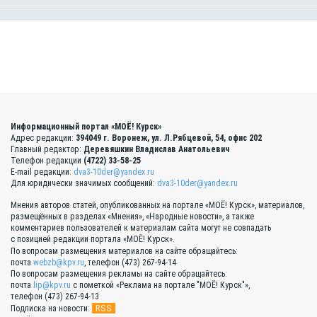
Информационный портал «МОЁ! Курск»
Адрес редакции:
394049 г. Воронеж, ул. Л.Рябцевой, 54, офис 202
Главный редактор:
Деревяшкин Владислав Анатольевич
Телефон редакции
(4722) 33-58-25
E-mail редакции:
dva3-10der@yandex.ru
Для юридически значимых сообщений:
dva3-10der@yandex.ru
Мнения авторов статей, опубликованных на портале «МОЁ! Курск», материалов,
размещённых в разделах «Мнения», «Народные новости», а также
комментариев пользователей к материалам сайта могут не совпадать
с позицией редакции портала «МОЁ! Курск».
По вопросам размещения материалов на сайте обращайтесь:
почта
webzb@kpv.ru
, телефон (473) 267-94-14
По вопросам размещения рекламы на сайте обращайтесь:
почта
lip@kpv.ru
с пометкой «Реклама на портале "МОЁ! Курск"»,
телефон (473) 267-94-13
RSS
Подписка на новости: