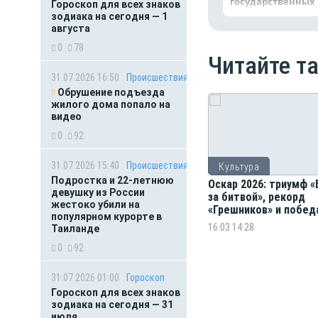
государственных
Гороскоп для всех знаков
наград
зодиака на сегодня — 1
августа
0
78
Читайте т
31.07.2026 16:50
Происшествия
Обрушение подъезда
жилого дома попало на
видео
0
92
31.07.2026 15:40
Происшествия
Культура
Подростка и 22-летнюю
Оскар 2026: триумф 
девушку из России
за битвой», рекорд
жестоко убили на
«Грешников» и побед
популярном курорте в
поп мультфильма
16.03 14:28
Таиланде
0
92
31.07.2026 01:00
Гороскоп
Гороскоп для всех знаков
зодиака на сегодня — 31
июля