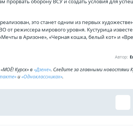
м прорвать оборону ВСУ и создать условия для успе
 реализован, это станет одним из первых художестве
ВО от режиссера мирового уровня. Кустурица извест
Мечты в Аризоне», «Черная кошка, белый кот» и «Вр
Автор:
Е
«МОЁ! Курск» в
«Дзене»
. Cледите за главными новостями К
такте»
и
«Одноклассниках»
.