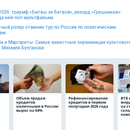
2026: триумф «Битвы за битвой», рекорд «Грешников»
да кей-поп мультфильма
ный рэпер отменил тур по России по политическим
нам
а и Маргариты. Самые известные экранизации культовог
 Михаила Булгакова
Объем продаж
Рефинансирование
ВТБ 
кредитов
кредитов в первом
млрд
наличными в России
полугодии 2026 года
на с
вырос на 64%
скла
ком