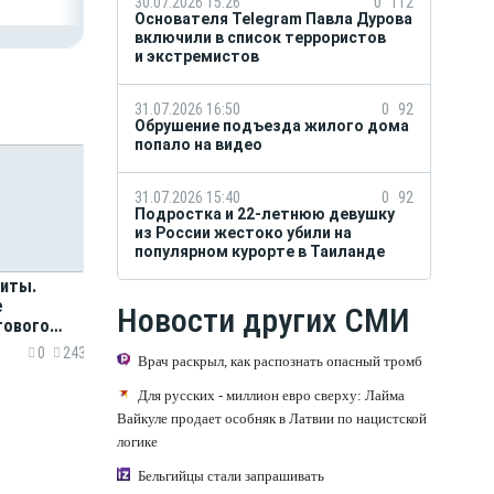
30.07.2026 15:26
0
112
Основателя Telegram Павла Дурова
включили в список террористов
и экстремистов
31.07.2026 16:50
0
92
Обрушение подъезда жилого дома
попало на видео
31.07.2026 15:40
0
92
Подростка и 22-летнюю девушку
из России жестоко убили на
популярном курорте в Таиланде
риты.
е
Новости других СМИ
тового
улгакова
0
243
Врач раскрыл, как распознать опасный тромб
Для русских - миллион евро сверху: Лайма
Вайкуле продает особняк в Латвии по нацистской
логике
Бельгийцы стали запрашивать