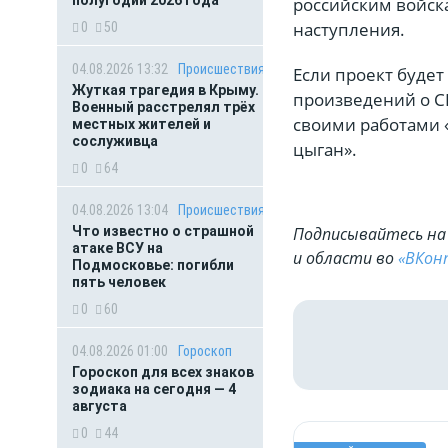
полугодии 2026 года
российским войска
наступления.
0
50
04.08.2026 13:32
Происшествия
Если проект будет
Жуткая трагедия в Крыму.
произведений о С
Военный расстрелял трёх
своими работами «
местных жителей и
сослуживца
цыган».
0
64
04.08.2026 13:04
Происшествия
Что известно о страшной
Подписывайтесь на 
атаке ВСУ на
и области во
«ВКон
Подмосковье: погибли
пять человек
0
60
04.08.2026 01:00
Гороскоп
Гороскоп для всех знаков
зодиака на сегодня — 4
августа
0
44