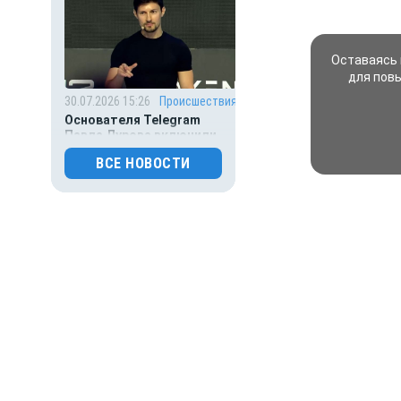
Оставаясь 
для пов
30.07.2026 15:26
Происшествия
Основателя Telegram
Павла Дурова включили
в список террористов
ВСЕ НОВОСТИ
и экстремистов
0
112
30.07.2026 09:00
Деньги
Популяция
дальневосточного
леопарда выросла в шесть
раз
0
122
30.07.2026 01:00
Гороскоп
Гороскоп для всех знаков
зодиака на сегодня — 30