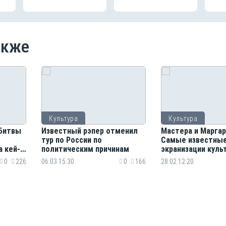
акже
Культура
Культура
«Битвы
Известный рэпер отменил
Мастера и Марга
тур по России по
Самые известны
а кей-
политическим причинам
экранизации куль
романа Михаила Б
0
226
06.03 15:30
0
166
28.02 12:20