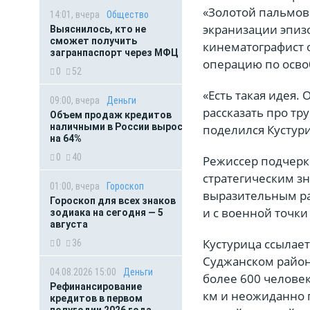
«Золотой пальмов
14:01, вчера
Общество
экранизации эпиз
Выяснилось, кто не
сможет получить
кинематографист 
загранпаспорт через МФЦ
операцию по осво
0
52
«Есть такая идея.
09:00, вчера
Деньги
рассказать про тр
Объем продаж кредитов
наличными в России вырос
поделился Кустур
на 64%
0
40
Режиссер подчерк
стратегическим зн
01:00, вчера
Гороскоп
выразительным ра
Гороскоп для всех знаков
и с военной точки
зодиака на сегодня — 5
августа
Кустурица ссылает
0
36
Суджанском район
04.08.2026 15:00
Деньги
более 600 челове
Рефинансирование
км и неожиданно 
кредитов в первом