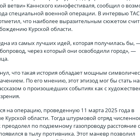
ой ветви» Каннского кинофестиваля, сообщил о воз
ода специальной военной операции. В интервью ТА
отметил, что наиболее выразительным сюжетом счит
бождению Курской области.
 Одна из самых лучших идей, которая получилась бы, —
убопровод, через который они освободили город», —
ица.
нул, что такая история обладает мощным символиче
ачением. По его мнению, этот эпизод мог бы стать н
ссказом о произошедших событиях как с художествен
 зрения.
ся на операцию, проведенную 11 марта 2025 года в
е Курской области. Тогда штурмовой отряд численно
к преодолел по подземному газопроводу расстояние 
появился в тылу противника. Этот маневр позволил