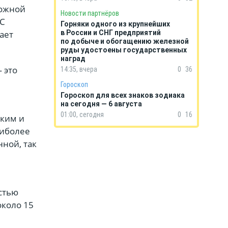
можной
Новости партнёров
СС
Горняки одного из крупнейших
ает
в России и СНГ предприятий
по добыче и обогащению железной
руды удостоены государственных
наград
 это
14:35, вчера
0
36
Гороскоп
Гороскоп для всех знаков зодиака
на сегодня — 6 августа
01:00, сегодня
0
16
ским и
аиболее
ной, так
стью
около 15