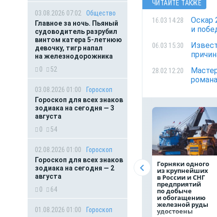
ЧИТАЙТЕ ТАКЖЕ
03.08.2026 07:02
Общество
Оскар 
16.03 14:28
Главное за ночь. Пьяный
и побе
судоводитель разрубил
винтом катера 5-летнюю
Извест
06.03 15:30
девочку, тигр напал
причи
на железнодорожника
0
52
Мастер
28.02 12:20
романа
03.08.2026 01:00
Гороскоп
Гороскоп для всех знаков
зодиака на сегодня — 3
августа
0
54
02.08.2026 01:00
Гороскоп
Гороскоп для всех знаков
Горняки одного
зодиака на сегодня — 2
из крупнейших
августа
в России и СНГ
предприятий
0
64
по добыче
и обогащению
железной руды
01.08.2026 01:00
Гороскоп
удостоены