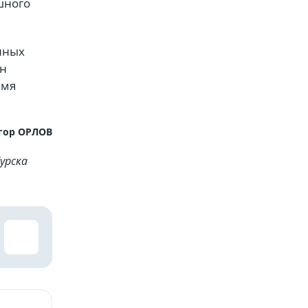
шного
нных
ен
емя
гор ОРЛОВ
урска