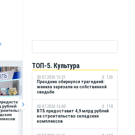
о
ТОП-5. Культура
30.07.2026 15:31
0
126
Праздник обернулся трагедией:
жениха зарезали на собственной
свадьбе
предоставит 4,9
Популяция
ВТБ скорректиро
 рублей
дальневосточного
макроэкономиче
30.07.2026 16:00
0
118
троительство
леопарда выросла в
й прогноз на 2026
ВТБ предоставит 4,9 млрд рублей
дских
шесть раз
на строительство складских
плексов
комплексов