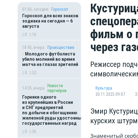
Кустуриц
01:00, сегодня
Гороскоп
Гороскоп для всех знаков
спецопер
зодиака на сегодня — 6
августа
фильм о 
0
16
через га
18:45, вчера
Происшествия
Молодого футболиста
убило молнией во время
Режиссер подч
матча на глазах зрителей
символическим
0
52
Новости
14:35, вчера
Культура
партнёров
20.11.2025 09:07
3
Горняки одного
из крупнейших в России
и СНГ предприятий
Эмир Кустуриц
по добыче и обогащению
железной руды удостоены
курских штурм
государственных наград
0
36
Знаменитый сербс