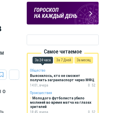
ПОГОДА
ГОРОСКОП
В КУРСКЕ
НА КАЖДЫЙ ДЕНЬ
в
Самое читаемое
ым
За 24 часа
За 7 Дней
За месяц
Общество
Выяснилось, кто не сможет
получить загранпаспорт через МФЦ
14:01, вчера
0
52
 о
Происшествия
Молодого футболиста убило
молнией во время матча на глазах
зрителей
ль
18:45, вчера
0
52