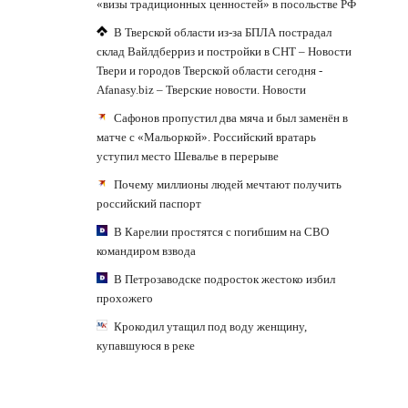
«визы традиционных ценностей» в посольстве РФ
В Тверской области из-за БПЛА пострадал
склад Вайлдберриз и постройки в СНТ – Новости
Твери и городов Тверской области сегодня -
Afanasy.biz – Тверские новости. Новости
Сафонов пропустил два мяча и был заменён в
матче с «Мальоркой». Российский вратарь
уступил место Шевалье в перерыве
Почему миллионы людей мечтают получить
российский паспорт
В Карелии простятся с погибшим на СВО
командиром взвода
В Петрозаводске подросток жестоко избил
прохожего
Крокодил утащил под воду женщину,
купавшуюся в реке