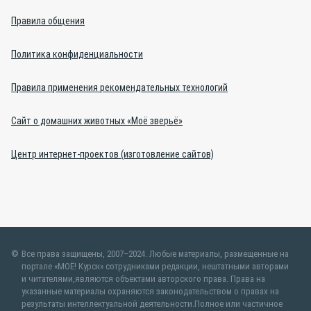
Правила общения
Политика конфиденциальности
Правила применения рекомендательных технологий
Сайт о домашних животных «Моё зверьё»
Центр интернет-проектов (изготовление сайтов)
Все права защищены, 2007–2024. Любые материалы, размещенные на
портале «МОЁ! Курск» сотрудниками редакции, нештатными авторами
и читателями,являются объектами авторского права. Права на
указанные материалы охраняются законодательством о правах на
результаты интеллектуальной деятельности.Полное или частичное