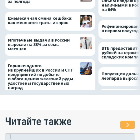
Объем продаж кр
за полгода
наличными в Рос
на 64%
Ежемесячная смена кешбэка:
как меняются траты и спрос
Рефинансировани
в первом полугоди
Ипотечные выдачи в России
выросли на 38% за семь
ВТБ предоставит 
месяцев
рублей на строит
складских компл
Горняки одного
из крупнейших в России и СНГ
Популяция дальн
предприятий по добыче
леопарда выросла
и обогащению железной руды
удостоены государственных
наград
Читайте также