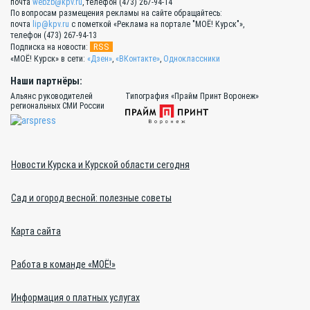
почта
webzb@kpv.ru
, телефон (473) 267-94-14
По вопросам размещения рекламы на сайте обращайтесь:
почта
lip@kpv.ru
с пометкой «Реклама на портале "МОЁ! Курск"»,
телефон (473) 267-94-13
RSS
Подписка на новости:
«МОЁ! Курск» в сети:
«Дзен»
,
«ВКонтакте»
,
Одноклассники
Наши партнёры:
Альянс руководителей
Типография «Прайм Принт Воронеж»
региональных СМИ России
Новости Курска и Курской области сегодня
Сад и огород весной: полезные советы
Карта сайта
Работа в команде «МОЁ!»
Информация о платных услугах