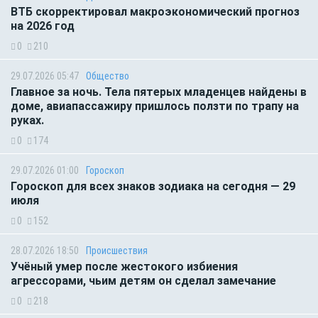
ВТБ скорректировал макроэкономический прогноз
на 2026 год
0
210
29.07.2026 05:47
Общество
Главное за ночь. Тела пятерых младенцев найдены в
доме, авиапассажиру пришлось ползти по трапу на
руках.
0
174
29.07.2026 01:00
Гороскоп
Гороскоп для всех знаков зодиака на сегодня — 29
июля
0
152
28.07.2026 18:50
Происшествия
Учёный умер после жестокого избиения
агрессорами, чьим детям он сделал замечание
0
218