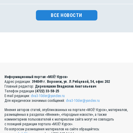
ВСЕ НОВОСТИ
Информационный портал «МОЁ! Курск»
Адрес редакции:
394049 г. Воронеж, ул. Л.Рябцевой, 54, офис 202
Главный редактор:
Деревяшкин Владислав Анатольевич
Телефон редакции
(4722) 33-58-25
E-mail редакции:
dva3-10der@yandex.ru
Для юридически значимых сообщений:
dva3-10der@yandex.ru
Мнения авторов статей, опубликованных на портале «МОЁ! Курск», материалов,
размещённых в разделах «Мнения», «Народные новости», а также
комментариев пользователей к материалам сайта могут не совпадать
с позицией редакции портала «МОЁ! Курск».
По вопросам размещения материалов на сайте обращайтесь: