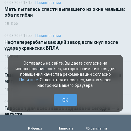
06.08.2026 13:15
Происшествия
Мать пыталась спасти выпавшего из окна малыша:
оба погибли
0
66
06.08.2026 12:55
Происшествия
Нефтеперерабатывающий завод вспыхнул после
удара украинских БПЛА
0
54
Оставаясь на сайте, Вы даете согласие на
06.08.2026 07:11
Общество
использование cookies, которые применяются для
повышения качества рекомендаций согласно
Главное за ночь. Макрон хочет наказать Россию, а
Политике
. Отказаться от cookies, можно через
мигранты изнасиловали ребёнка
настройки Вашего браузера.
0
60
OK
06.08.2026 01:00
Гороскоп
Гороскоп для всех знаков зодиака на сегодня — 6
августа
0
56
Рубрики
Написать
Живая лента