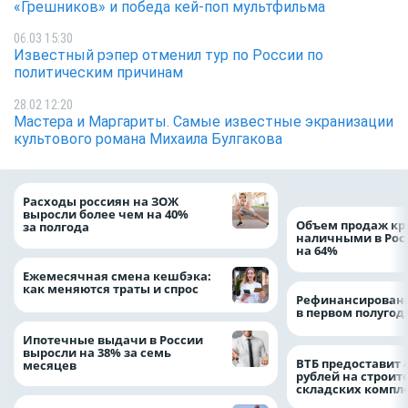
«Грешников» и победа кей-поп мультфильма
06.03 15:30
Известный рэпер отменил тур по России по
политическим причинам
28.02 12:20
Мастера и Маргариты. Самые известные экранизации
культового романа Михаила Булгакова
Расходы россиян на ЗОЖ
выросли более чем на 40%
Объем продаж кр
за полгода
наличными в Рос
на 64%
Ежемесячная смена кешбэка:
как меняются траты и спрос
Рефинансировани
в первом полугоди
Ипотечные выдачи в России
выросли на 38% за семь
ВТБ предоставит 
месяцев
рублей на строит
складских компл