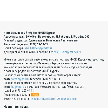
Информационный портал «МОЁ! Курск»
Адрес редакции:
394049 г. Воронеж, ул. Л.Рябцевой, 54, офис 202
Главный редактор:
Деревяшкин Владислав Анатольевич
Телефон редакции
(4722) 33-58-25
E-mail редакции:
dva3-10der@yandex.ru
Для юридически значимых сообщений:
dva3-10der@yandex.ru
Мнения авторов статей, опубликованных на портале «МОЁ! Курск», материалов,
размещённых в разделах «Мнения», «Народные новости», а также
комментариев пользователей к материалам сайта могут не совпадать
с позицией редакции портала «МОЁ! Курск».
По вопросам размещения материалов на сайте обращайтесь:
почта
webzb@kpv.ru
, телефон (473) 267-94-14
По вопросам размещения рекламы на сайте обращайтесь:
почта
lip@kpv.ru
с пометкой «Реклама на портале "МОЁ! Курск"»,
телефон (473) 267-94-13
RSS
Подписка на новости:
«МОЁ! Курск» в сети:
«Дзен»
,
«ВКонтакте»
,
Одноклассники
Наши партнёры: