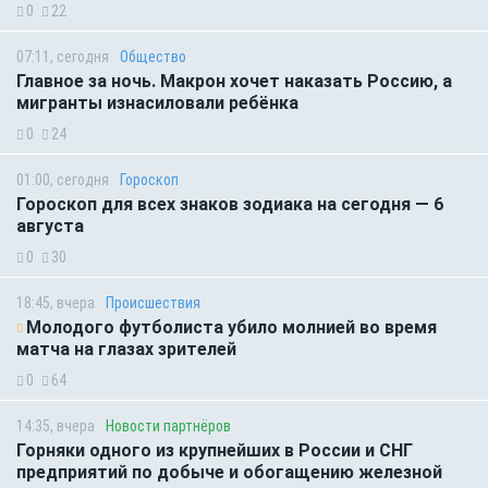
0
22
07:11, сегодня
Общество
Главное за ночь. Макрон хочет наказать Россию, а
мигранты изнасиловали ребёнка
0
24
01:00, сегодня
Гороскоп
Гороскоп для всех знаков зодиака на сегодня — 6
августа
0
30
18:45, вчера
Происшествия
Молодого футболиста убило молнией во время
матча на глазах зрителей
0
64
14:35, вчера
Новости партнёров
Горняки одного из крупнейших в России и СНГ
предприятий по добыче и обогащению железной