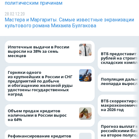
политическим причинам
28.02 12:20
Мастера и Маргариты. Самые известные экранизации
культового романа Михаила Булгакова
Ипотечные выдачи в России
выросли на 38% за семь
ВТБ предоставит 
месяцев
рублей на строит
складских компл
Горняки одного
из крупнейших в России и СНГ
Популяция дальн
предприятий по добыче
леопарда выросла
и обогащению железной руды
удостоены государственных
наград
ВТБ скорректиро
макроэкономичес
на 2026 год
Объем продаж кредитов
наличными в России вырос
на 64%
Прогноз выплат 
российскими ба
на второе полуго
Рефинансирование кредитов