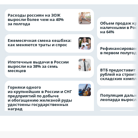
Расходы россиян на ЗОЖ
выросли более чем на 40%
Объем продаж кр
за полгода
наличными в Рос
на 64%
Ежемесячная смена кешбэка:
как меняются траты и спрос
Рефинансировани
в первом полугоди
Ипотечные выдачи в России
выросли на 38% за семь
ВТБ предоставит 
месяцев
рублей на строит
складских компл
Горняки одного
из крупнейших в России и СНГ
Популяция дальн
предприятий по добыче
леопарда выросла
и обогащению железной руды
удостоены государственных
наград