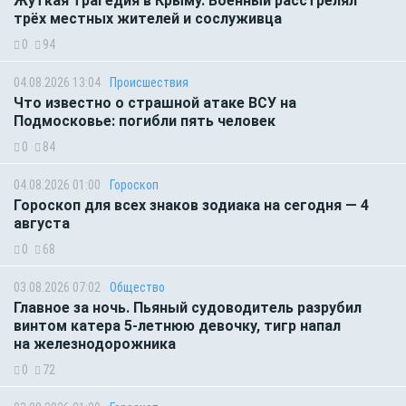
Жуткая трагедия в Крыму. Военный расстрелял
трёх местных жителей и сослуживца
0
94
04.08.2026 13:04
Происшествия
Что известно о страшной атаке ВСУ на
Подмосковье: погибли пять человек
0
84
04.08.2026 01:00
Гороскоп
Гороскоп для всех знаков зодиака на сегодня — 4
августа
0
68
03.08.2026 07:02
Общество
Главное за ночь. Пьяный судоводитель разрубил
винтом катера 5-летнюю девочку, тигр напал
на железнодорожника
0
72