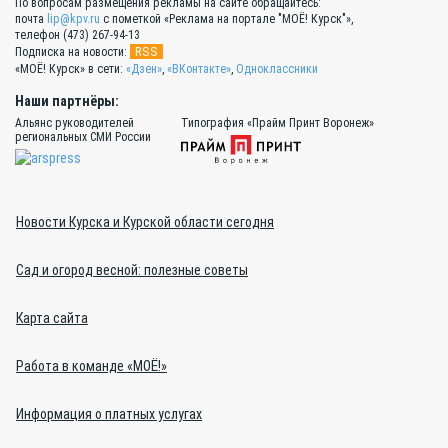
По вопросам размещения рекламы на сайте обращайтесь:
почта
lip@kpv.ru
с пометкой «Реклама на портале "МОЁ! Курск"»,
телефон (473) 267-94-13
RSS
Подписка на новости:
«МОЁ! Курск» в сети:
«Дзен»
,
«ВКонтакте»
,
Одноклассники
Наши партнёры:
Альянс руководителей
Типография «Прайм Принт Воронеж»
региональных СМИ России
Новости Курска и Курской области сегодня
Сад и огород весной: полезные советы
Карта сайта
Работа в команде «МОЁ!»
Информация о платных услугах