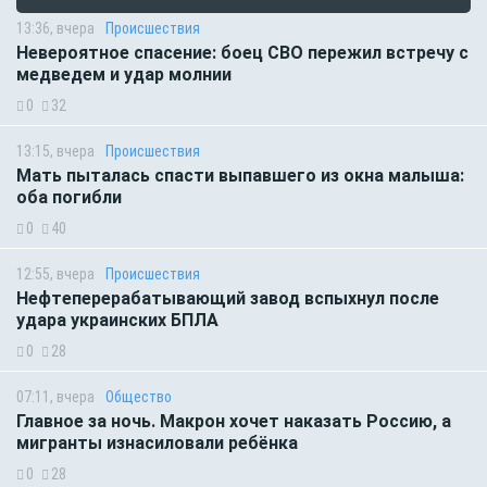
13:36, вчера
Происшествия
Невероятное спасение: боец СВО пережил встречу с
медведем и удар молнии
0
32
13:15, вчера
Происшествия
Мать пыталась спасти выпавшего из окна малыша:
оба погибли
0
40
12:55, вчера
Происшествия
Нефтеперерабатывающий завод вспыхнул после
удара украинских БПЛА
0
28
07:11, вчера
Общество
Главное за ночь. Макрон хочет наказать Россию, а
мигранты изнасиловали ребёнка
0
28