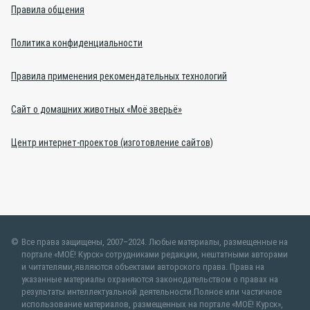
Правила общения
Политика конфиденциальности
Правила применения рекомендательных технологий
Сайт о домашних животных «Моё зверьё»
Центр интернет-проектов (изготовление сайтов)
Все права защищены, 2007–2024. Любые материалы, размещенные на
портале «МОЁ! Курск» сотрудниками редакции, нештатными авторами
и читателями,являются объектами авторского права. Права на
указанные материалы охраняются законодательством о правах на
результаты интеллектуальной деятельности.Полное или частичное
использование материалов, размещенных на портале «МОЁ! Курск»,