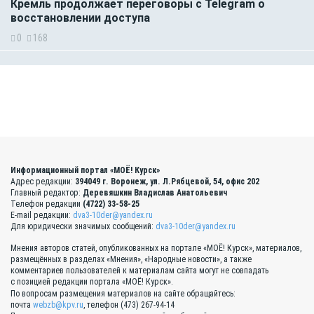
Кремль продолжает переговоры с Telegram о
восстановлении доступа
0
168
Информационный портал «МОЁ! Курск»
Адрес редакции:
394049 г. Воронеж, ул. Л.Рябцевой, 54, офис 202
Главный редактор:
Деревяшкин Владислав Анатольевич
Телефон редакции
(4722) 33-58-25
E-mail редакции:
dva3-10der@yandex.ru
Для юридически значимых сообщений:
dva3-10der@yandex.ru
Мнения авторов статей, опубликованных на портале «МОЁ! Курск», материалов,
размещённых в разделах «Мнения», «Народные новости», а также
комментариев пользователей к материалам сайта могут не совпадать
с позицией редакции портала «МОЁ! Курск».
По вопросам размещения материалов на сайте обращайтесь:
почта
webzb@kpv.ru
, телефон (473) 267-94-14