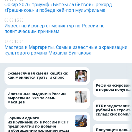
Оскар 2026: триумф «Битвы за битвой», рекорд
«Грешников» и победа кей-поп мультфильма
06.03 15:30
Известный рэпер отменил тур по России по
политическим причинам
28.02 12:20
Мастера и Маргариты. Самые известные экранизации
культового романа Михаила Булгакова
на 64%
Ежемесячная смена кешбэка:
как меняются траты и спрос
Рефинансировани
в первом полугоди
Ипотечные выдачи в России
выросли на 38% за семь
месяцев
ВТБ предоставит 
рублей на строит
складских компл
Горняки одного
из крупнейших в России и СНГ
предприятий по добыче
Популяция дальн
и обогащению железной руды