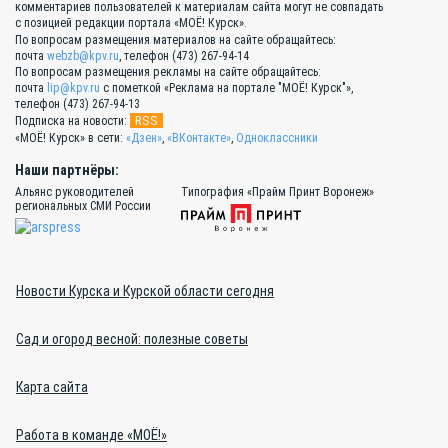
комментариев пользователей к материалам сайта могут не совпадать
с позицией редакции портала «МОЁ! Курск».
По вопросам размещения материалов на сайте обращайтесь:
почта
webzb@kpv.ru
, телефон (473) 267-94-14
По вопросам размещения рекламы на сайте обращайтесь:
почта
lip@kpv.ru
с пометкой «Реклама на портале "МОЁ! Курск"»,
телефон (473) 267-94-13
RSS
Подписка на новости:
«МОЁ! Курск» в сети:
«Дзен»
,
«ВКонтакте»
,
Одноклассники
Наши партнёры:
Альянс руководителей
Типография «Прайм Принт Воронеж»
региональных СМИ России
Новости Курска и Курской области сегодня
Сад и огород весной: полезные советы
Карта сайта
Работа в команде «МОЁ!»